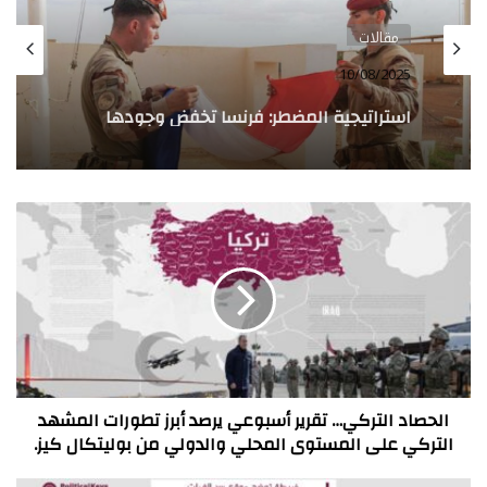
مقالات
10/08/2025
استراتيجية المضطر: فرنسا تخفض وجودها
العسكري في أفريقيا
الحصاد
التركي…
تقرير
أسبوعي
يرصد
أبرز
تطورات
المشهد
التركي
على
الحصاد التركي… تقرير أسبوعي يرصد أبرز تطورات المشهد
المستوى
التركي على المستوى المحلي والدولي من بوليتكال كيز.
المحلي
والدولي