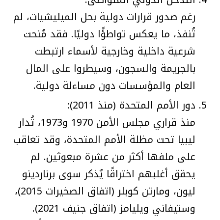
رغم صدور قرارات دولية بحل الميليشيات، لم
تُنفذ، ما يعكس تواطؤًا دوليًا. فقد مُنحت
شرعية داخلية وخارجية لأسماء ارتبطت
بالجريمة والسجون، وسيطروا على المال
العام والمؤسسات دون مساءلة دولية.
دور الأمم المتحدة (منذ 2011):
منذ قراري مجلس الأمن 1970 و1973، تُدار
ليبيا تحت مظلة الأمم المتحدة، وقد تعاقب
على ملفها أكثر من عشرة مبعوثين. لم
يحقق أغلبهم اختراقًا يُذكر سوى برناردينو
ليون، ومارتن كوبلر (اتفاق الصخيرات 2015)،
وستيفاني ويليامز (اتفاق جنيف 2021).