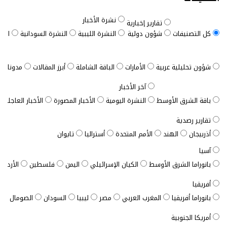
نشرة الأخبار
تقارير إخبارية
كل التصنيفات
شؤون دولية
النشرة الليبية
النشرة السودانية
النش
شؤون تحليلية عربية
الأمارات
الباقة الشاملة
أبرز المقالات
مدونات ب
آخر الأخبار
باقة الشرق الأوسط
النشرة اليومية
الأخبار المصورة
الأخبار العاجلة
تقارير رصدية
أذربيجان
الهند
الأمم المتحدة
أستراليا
تايوان
آسيا
بانوراما الشرق الأوسط
الكيان الإسرائيلي
اليمن
فلسطين
الأردن
أفريقيا
بانوراما أفريقيا
المغرب العربي
مصر
ليبيا
السودان
الصومال
ت
أمريكا الجنوبية