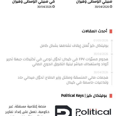
شبيلي الوسطى وهيران
في شبيلي الوسطى وهيران
30/04/2026
30/04/2026
أحدث المقالات
01/05/2026
بوليتكال كيز تُعلن إيقاف نشاطها بشكل كامل
30/04/2026
هجوم مسيّرات FPV في كيدال: تحوّل نوعي في تكتيكات جبهة تحرير
أزواد واستهداف مباشر لبنية التفوق الجوي المالي
30/04/2026
هجمات مالي المنسقة ومقتل وزير الدفاع: تحوّل ميداني حاد
وتداعيات حاسمة في كيدال
بوليتكال كيز | Political Keys
منصة إعلامية مستقلة، غير
حكومية، تعمل على إعداد تقارير