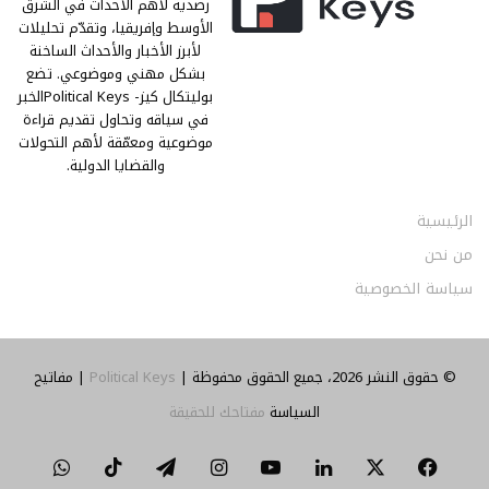
رصدية لأهم الأحداث في الشرق
الأوسط وإفريقيا، وتقدّم تحليلات
لأبرز الأخبار والأحداث الساخنة
بشكل مهني وموضوعي. تضع
بوليتكال كيز- Political Keysالخبر
في سياقه وتحاول تقديم قراءة
موضوعية ومعمّقة لأهم التحولات
والقضايا الدولية.
الرئيسية
من نحن
سياسة الخصوصية
© حقوق النشر 2026، جميع الحقوق محفوظة |
Political Keys
| مفاتيح
السياسة
مفتاحك للحقيقة
‫X
فيسبوك
لينكدإن
‫YouTube
انستقرام
تيلقرام
‫TikTok
واتساب