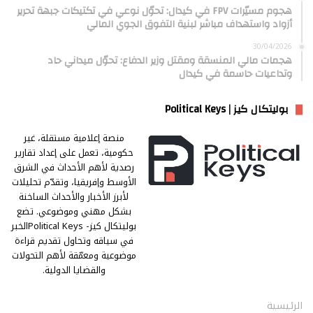
هجوم مسيّرات FPV في كيدال: تحوّل نوعي في تكتيكات جبهة تحرير
أزواد واستهداف مباشر لبنية التفوق الجوي المالي
30/04/2026
هجمات مالي المنسقة ومقتل وزير الدفاع: تحوّل ميداني حاد
وتداعيات حاسمة في كيدال
بوليتكال كيز | Political Keys
منصة إعلامية مستقلة، غير
حكومية، تعمل على إعداد تقارير
رصدية لأهم الأحداث في الشرق
الأوسط وإفريقيا، وتقدّم تحليلات
لأبرز الأخبار والأحداث الساخنة
بشكل مهني وموضوعي. تضع
بوليتكال كيز- Political Keysالخبر
في سياقه وتحاول تقديم قراءة
موضوعية ومعمّقة لأهم التحولات
والقضايا الدولية.
الرئيسية