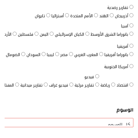
تقارير رصدية
أذربيجان
الهند
الأمم المتحدة
أستراليا
تايوان
آسيا
بانوراما الشرق الأوسط
الكيان الإسرائيلي
اليمن
فلسطين
الأردن
أفريقيا
بانوراما أفريقيا
المغرب العربي
مصر
ليبيا
السودان
الصومال
ت
أمريكا الجنوبية
فيديو
اقتصاد
رياضة
تقارير مرئية
فيديو غراف
تقارير ميدانية
المفتاح ا
الوسوم