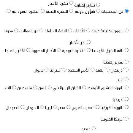
نشرة الأخبار
تقارير إخبارية
كل التصنيفات
شؤون دولية
النشرة الليبية
النشرة السودانية
النش
شؤون تحليلية عربية
الأمارات
الباقة الشاملة
أبرز المقالات
مدونات ب
آخر الأخبار
باقة الشرق الأوسط
النشرة اليومية
الأخبار المصورة
الأخبار العاجلة
تقارير رصدية
أذربيجان
الهند
الأمم المتحدة
أستراليا
تايوان
آسيا
بانوراما الشرق الأوسط
الكيان الإسرائيلي
اليمن
فلسطين
الأردن
أفريقيا
بانوراما أفريقيا
المغرب العربي
مصر
ليبيا
السودان
الصومال
ت
أمريكا الجنوبية
فيديو