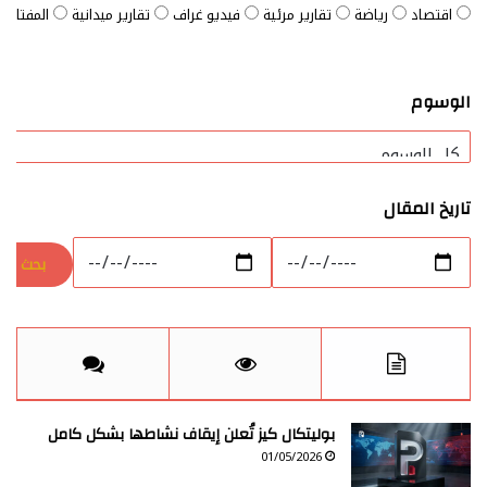
اقتصاد
رياضة
تقارير مرئية
فيديو غراف
تقارير ميدانية
المفتاح ا
الوسوم
تاريخ المقال
بوليتكال كيز تُعلن إيقاف نشاطها بشكل كامل
01/05/2026