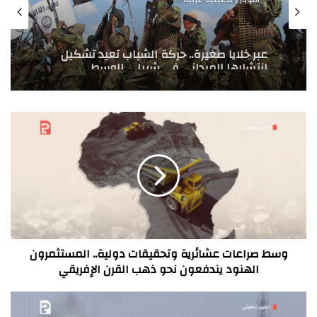
30/04/2026
عبر خلايا صغيرة.. حركة الشباب تعيد تشكيل
انتشارها الميداني في شبيلي الوسطى
وهيران
وسط
صراعات
عشائرية
وتحقيقات
دولية..
المستثمرون
الهنود
يندفعون
نحو
ذهب
وسط صراعات عشائرية وتحقيقات دولية.. المستثمرون
القرن
الهنود يندفعون نحو ذهب القرن الإفريقي
الإفريقي
استهداف
حقل