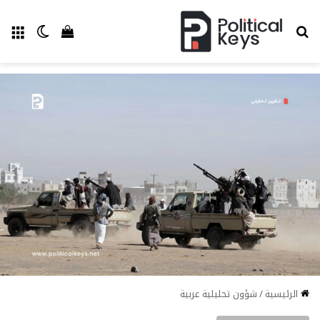
بحث عن
الق
الوضع ا
إستعراض سل
الرئيسية
/
شؤون تحليلية عربية