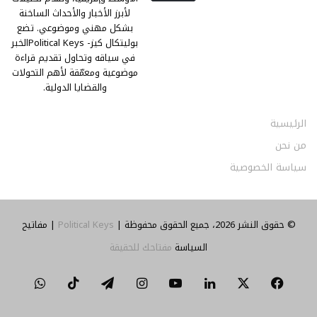
لأبرز الأخبار والأحداث الساخنة
بشكل مهني وموضوعي. تضع
بوليتكال كيز- Political Keysالخبر
في سياقه وتحاول تقديم قراءة
موضوعية ومعمّقة لأهم التحولات
والقضايا الدولية.
الرئيسية
من نحن
سياسة الخصوصية
© حقوق النشر 2026، جميع الحقوق محفوظة |
Political Keys
| مفاتيح
السياسة
مفتاحك للحقيقة
‫X
فيسبوك
لينكدإن
‫YouTube
انستقرام
تيلقرام
‫TikTok
واتساب