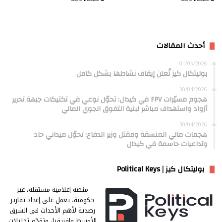
أحدث المقالات
01/05/2026
بوليتكال كيز تُعلن إيقاف نشاطها بشكل كامل
30/04/2026
هجوم مسيّرات FPV في كيدال: تحوّل نوعي في تكتيكات جبهة تحرير
أزواد واستهداف مباشر لبنية التفوق الجوي المالي
30/04/2026
هجمات مالي المنسقة ومقتل وزير الدفاع: تحوّل ميداني حاد
وتداعيات حاسمة في كيدال
بوليتكال كيز | Political Keys
منصة إعلامية مستقلة، غير
حكومية، تعمل على إعداد تقارير
رصدية لأهم الأحداث في الشرق
الأوسط وإفريقيا، وتقدّم تحليلات