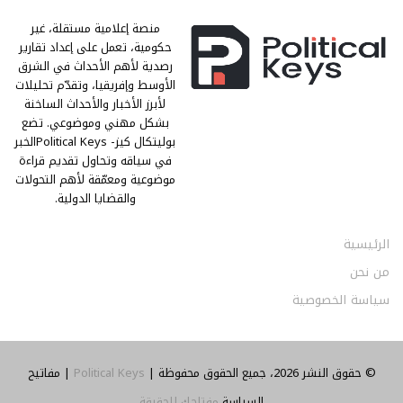
منصة إعلامية مستقلة، غير
حكومية، تعمل على إعداد تقارير
رصدية لأهم الأحداث في الشرق
الأوسط وإفريقيا، وتقدّم تحليلات
لأبرز الأخبار والأحداث الساخنة
بشكل مهني وموضوعي. تضع
بوليتكال كيز- Political Keysالخبر
في سياقه وتحاول تقديم قراءة
موضوعية ومعمّقة لأهم التحولات
والقضايا الدولية.
الرئيسية
من نحن
سياسة الخصوصية
© حقوق النشر 2026، جميع الحقوق محفوظة |
Political Keys
| مفاتيح
السياسة
مفتاحك للحقيقة