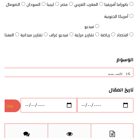
بانوراما أفريقيا
المغرب العربي
مصر
ليبيا
السودان
الصومال
ت
أمريكا الجنوبية
فيديو
اقتصاد
رياضة
تقارير مرئية
فيديو غراف
تقارير ميدانية
المفتاح ا
الوسوم
تاريخ المقال