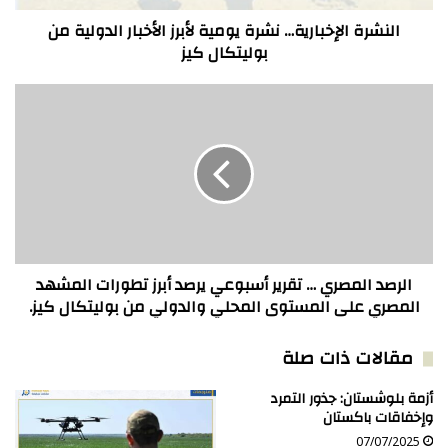
بوليتكال
كيز
النشرة الإخبارية… نشرة يومية لأبرز الأخبار الدولية من
بوليتكال كيز
الرصد
المصري
…
تقرير
أسبوعي
يرصد
أبرز
تطورات
المشهد
المصري
الرصد المصري … تقرير أسبوعي يرصد أبرز تطورات المشهد
على
المصري على المستوى المحلي والدولي من بوليتكال كيز.
المستوى
المحلي
مقالات ذات صلة
والدولي
من
أزمة بلوشستان: جذور التمرد
بوليتكال
وإخفاقات باكستان
كيز.
07/07/2025