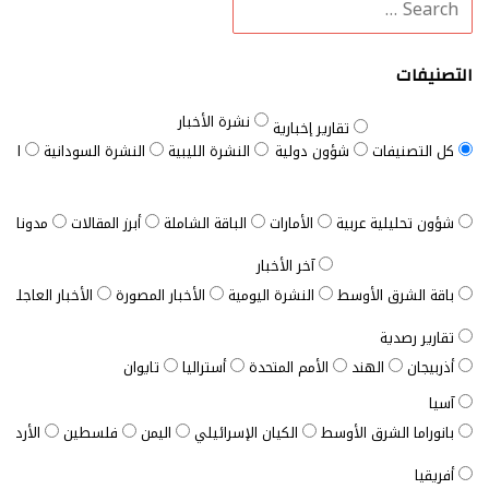
التصنيفات
نشرة الأخبار
تقارير إخبارية
كل التصنيفات
شؤون دولية
النشرة الليبية
النشرة السودانية
النش
شؤون تحليلية عربية
الأمارات
الباقة الشاملة
أبرز المقالات
مدونات ب
آخر الأخبار
باقة الشرق الأوسط
النشرة اليومية
الأخبار المصورة
الأخبار العاجلة
تقارير رصدية
أذربيجان
الهند
الأمم المتحدة
أستراليا
تايوان
آسيا
بانوراما الشرق الأوسط
الكيان الإسرائيلي
اليمن
فلسطين
الأردن
أفريقيا