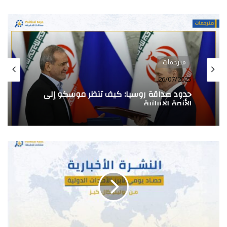
مترجمات
26/07/2025
حدود صداقة روسيا: كيف تنظر موسكو إلى
الأزمة الإيرانية
النشرة
الإخبارية…
نشرة
يومية
لأبرز
الأخبار
الدولية
من