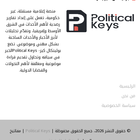
منصة إعلامية مستقلة، غير
حكومية، تعمل على إعداد تقارير
رصدية لأهم الأحداث في الشرق
الأوسط وإفريقيا، وتقدّم تحليلات
لأبرز الأخبار والأحداث الساخنة
بشكل مهني وموضوعي. تضع
بوليتكال كيز- Political Keysالخبر
في سياقه وتحاول تقديم قراءة
موضوعية ومعمّقة لأهم التحولات
والقضايا الدولية.
الرئيسية
من نحن
سياسة الخصوصية
© حقوق النشر 2026، جميع الحقوق محفوظة |
Political Keys
| مفاتيح