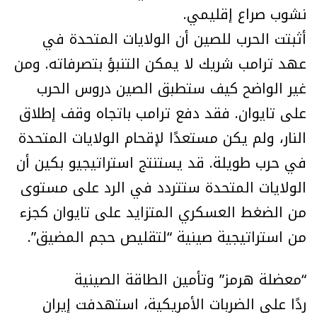
نشوب صراع إقليمي.
أثبتت الحرب للصين أن الولايات المتحدة في
عهد ترامب شريك لا يمكن التنبؤ بتصرفاته. ومن
غير الواضح كيف ستطبق الصين دروس الحرب
على تايوان. فقد دفع ترامب باتجاه وقف إطلاق
النار، ولم يكن مستعدًا لإقحام الولايات المتحدة
في حرب طويلة. قد يستنتج استراتيجيو بكين أن
الولايات المتحدة ستتردد في الرد على مستوى
من الضغط العسكري المتزايد على تايوان كجزء
من استراتيجية صينية “لتقليص حجم المضيق”.
“معضلة هرمز” وتأمين الطاقة الصينية
ردًا على الضربات الأمريكية، استهدفت إيران