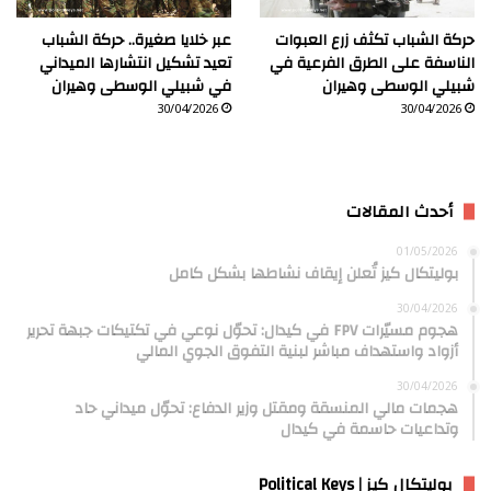
حركة الشباب تكثف زرع العبوات
عبر خلايا صغيرة.. حركة الشباب
الناسفة على الطرق الفرعية في
تعيد تشكيل انتشارها الميداني
شبيلي الوسطى وهيران
في شبيلي الوسطى وهيران
30/04/2026
30/04/2026
أحدث المقالات
01/05/2026
بوليتكال كيز تُعلن إيقاف نشاطها بشكل كامل
30/04/2026
هجوم مسيّرات FPV في كيدال: تحوّل نوعي في تكتيكات جبهة تحرير
أزواد واستهداف مباشر لبنية التفوق الجوي المالي
30/04/2026
هجمات مالي المنسقة ومقتل وزير الدفاع: تحوّل ميداني حاد
وتداعيات حاسمة في كيدال
بوليتكال كيز | Political Keys