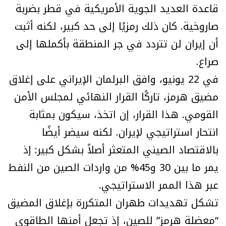
قاعدة العديد الجوية الأمريكية في قطر بضربة
صاروخية. كان ذلك رمزيًا إلى حد كبير، لكنه أثبت
أن إيران لن تتردد في جر المنطقة بأكملها إلى
صراع.
في 22 يونيو، وافق البرلمان الإيراني على إغلاق
مضيق هرمز، تاركًا القرار النهائي لمجلس الأمن
القومي. هذا القرار، إن اتخذ، سيكون بمثابة
انتحار استراتيجي لإيران. لكنه سيضر أيضًا
بالاقتصاد الصيني المتعثر أصلاً بشكل كبير: إذ
يمر ما بين 30 و45% من واردات الصين من النفط
عبر هذا الممر الاستراتيجي.
تشكل تهديدات طهران المتكررة بإغلاق المضيق
“معضلة هرمز” للصين، إذ تجعل أمنها الطاقوي