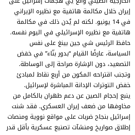
الخارجية الصيني وانغ يي هجمات إسرائيل على
إيران خلال مكالمة هاتفية مع نظيره الإيراني
في 14 يونيو. لكنه لم يُدن ذلك في مكالمة
هاتفية مع نظيره الإسرائيلي في اليوم نفسه.
حافظ الرئيس شي جين بينغ على نفس
السياسة، عارضًا القيام “بدور بنّاء” في خفض
التصعيد، دون الإشارة صراحة إلى الوساطة.
وتجنب اقتراحه المكون من أربع نقاط لمبادئ
خفض التوترات الإدانة المباشرة لإسرائيل.
ينبع إحجام الصين عن دعم طهران بالكامل من
مخاوفها من ضعف إيران العسكري. فقد شنت
إسرائيل بنجاح ضربات على مواقع نووية ومنصات
إطلاق صواريخ ومنشآت تصنيع عسكرية بأقل قدر