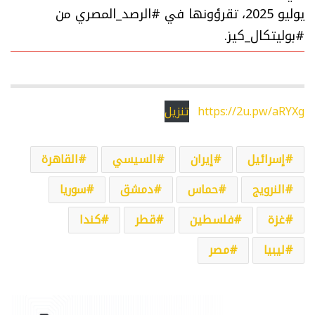
يوليو 2025، تقرؤونها في #الرصد_المصري من
#بوليتكال_كيز.
https://2u.pw/aRYXg
تنزيل
إسرائيل
إيران
السيسي
القاهرة
النرويج
حماس
دمشق
سوريا
غزة
فلسطين
قطر
كندا
ليبيا
مصر