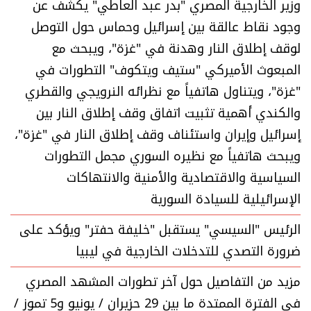
وزير الخارجية المصري "بدر عبد العاطي" يكشف عن
وجود نقاط عالقة بين إسرائيل وحماس حول التوصل
لوقف إطلاق النار وهدنة في "غزة"، ويبحث مع
المبعوث الأميركي "ستيف ويتكوف" التطورات في
"غزة"، ويتناول هاتفياً مع نظرائه النرويجي والقطري
والكندي أهمية تثبيت اتفاق وقف إطلاق النار بين
إسرائيل وإيران واستئناف وقف إطلاق النار في "غزة"،
ويبحث هاتفياً مع نظيره السوري مجمل التطورات
السياسية والاقتصادية والأمنية والانتهاكات
الإسرائيلية للسيادة السورية
الرئيس "السيسي" يستقبل "خليفة حفتر" ويؤكد على
ضرورة التصدي للتدخلات الخارجية في ليبيا
مزيد من التفاصيل حول آخر تطورات المشهد المصري
في الفترة الممتدة ما بين 29 حزيران / يونيو و5 تموز /