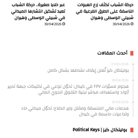
حركة الشباب تكثف زرع العبوات
عبر خلايا صغيرة.. حركة الشباب
الناسفة على الطرق الفرعية في
تعيد تشكيل انتشارها الميداني
شبيلي الوسطى وهيران
في شبيلي الوسطى وهيران
30/04/2026
30/04/2026
أحدث المقالات
01/05/2026
بوليتكال كيز تُعلن إيقاف نشاطها بشكل كامل
30/04/2026
هجوم مسيّرات FPV في كيدال: تحوّل نوعي في تكتيكات جبهة تحرير
أزواد واستهداف مباشر لبنية التفوق الجوي المالي
30/04/2026
هجمات مالي المنسقة ومقتل وزير الدفاع: تحوّل ميداني حاد
وتداعيات حاسمة في كيدال
بوليتكال كيز | Political Keys