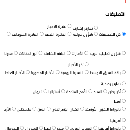
التصنيفات
نشرة الأخبار
تقارير إخبارية
كل التصنيفات
شؤون دولية
النشرة الليبية
النشرة السودانية
النش
شؤون تحليلية عربية
الأمارات
الباقة الشاملة
أبرز المقالات
مدونات ب
آخر الأخبار
باقة الشرق الأوسط
النشرة اليومية
الأخبار المصورة
الأخبار العاجلة
تقارير رصدية
أذربيجان
الهند
الأمم المتحدة
أستراليا
تايوان
آسيا
بانوراما الشرق الأوسط
الكيان الإسرائيلي
اليمن
فلسطين
الأردن
أفريقيا
بانوراما أفريقيا
المغرب العربي
مصر
ليبيا
السودان
الصومال
ت