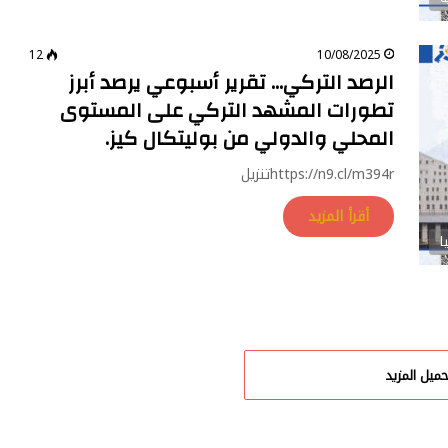
12
10/08/2025
الرصد التركي… تقرير أسبوعي يرصد أبرز
تطورات المشهد التركي على المستوى
المحلي والدولي من بوليتكال كيز.
https://n9.cl/m394rتنزيل
أقرأ المزيد
ا
حميل المزيد