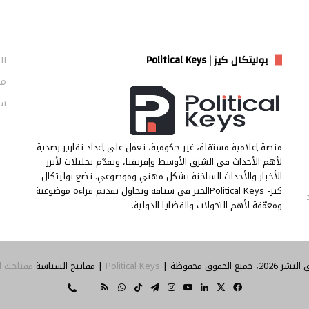
بوليتكال كيز | Political Keys
ال
من
سي
منصة إعلامية مستقلة، غير حكومية، تعمل على إعداد تقارير رصدية
لأهم الأحداث في الشرق الأوسط وإفريقيا، وتقدّم تحليلات لأبرز
الأخبار والأحداث الساخنة بشكل مهني وموضوعي. تضع بوليتكال
كيز- Political Keysالخبر في سياقه وتحاول تقديم قراءة موضوعية
ومعمّقة لأهم التحولات والقضايا الدولية.
جميع الحقوق محفوظة |
Political Keys
| مفاتيح السياسة
مفتاحك ل
‫X
فيسبوك
لينكدإن
‫YouTube
انستقرام
تيلقرام
‫TikTok
واتساب
ملخص
Threads
تواصل
الموقع
معنا