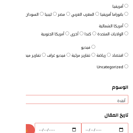
أفريقيا
بانوراما أفريقيا
المغرب العربي
مصر
ليبيا
السودان
الصومال
ت
أمريكا الشمالية
الولايات المتحدة
كندا
أخرى
أمريكا الجنوبية
فيديو
اقتصاد
رياضة
تقارير مرئية
فيديو غراف
تقارير ميدانية
المفتاح ا
Uncategorized
الوسوم
تاريخ المقال