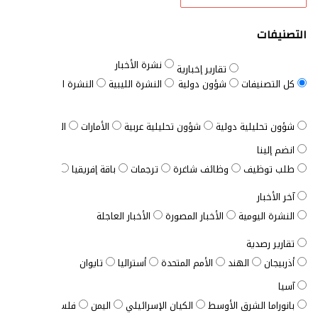
التصنيفات
نشرة الأخبار
تقارير إخبارية
كل التصنيفات
شؤون دولية
النشرة الليبية
النشرة السودانية
النش
شؤون تحليلية دولية
شؤون تحليلية عربية
الأمارات
الباقة الشاملة
انضم إلينا
طلب توظيف
وظائف شاغرة
ترجمات
باقة إفريقيا
الباقة المخصصة
آخر الأخبار
النشرة اليومية
الأخبار المصورة
الأخبار العاجلة
تقارير رصدية
أذربيجان
الهند
الأمم المتحدة
أستراليا
تايوان
آسيا
بانوراما الشرق الأوسط
الكيان الإسرائيلي
اليمن
فلسطين
الأردن