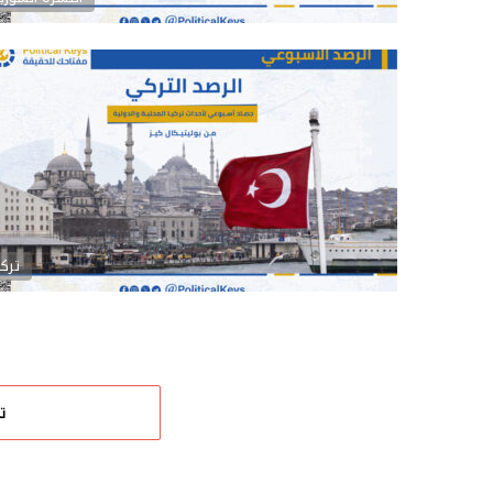
تركي
ت