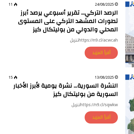
11
24/08/2025
الرصد التركي… تقرير أسبوعي يرصد أبرز
تطورات المشهد التركي على المستوى
المحلي والدولي من بوليتكال كيز
https://n9.cl/acwcahتنزيل
أقرأ المزيد
ا
15
13/08/2025
النشرة السورية… نشرة يومية لأبرز الأخبار
السورية من بوليتكال كيز
https://n9.cl/sqwkwتنزيل
أقرأ المزيد
ة