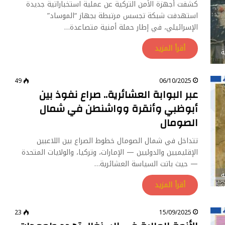
كشفت أجهزة الأمن التركية عن عملية استخباراتية جديدة
استهدفت شبكة تجسس مرتبطة بجهاز “الموساد”
الإسرائيلي، في إطار حملة أمنية متصاعدة…
أقرأ المزيد
ة
49
06/10/2025
عبر البوابة العشائرية.. صراع نفوذ بين
أبوظبي وأنقرة وواشنطن في شمال
الصومال
تتداخل في شمال الصومال خطوط الصراع بين اللاعبين
الإقليميين والدوليين — الإمارات، وتركيا، والولايات المتحدة
— حيث باتت السياسة العشائرية…
ة
أقرأ المزيد
23
15/09/2025