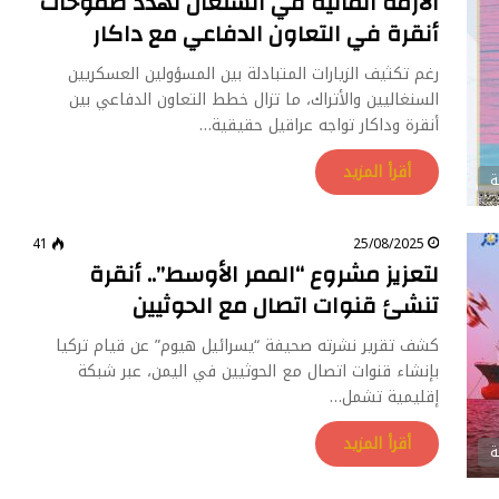
الأزمة المالية في السنغال تهدد طموحات
أنقرة في التعاون الدفاعي مع داكار
رغم تكثيف الزيارات المتبادلة بين المسؤولين العسكريين
السنغاليين والأتراك، ما تزال خطط التعاون الدفاعي بين
أنقرة وداكار تواجه عراقيل حقيقية…
أقرأ المزيد
ة
41
25/08/2025
لتعزيز مشروع “الممر الأوسط”.. أنقرة
تنشئ قنوات اتصال مع الحوثيين
كشف تقرير نشرته صحيفة “يسرائيل هيوم” عن قيام تركيا
بإنشاء قنوات اتصال مع الحوثيين في اليمن، عبر شبكة
إقليمية تشمل…
أقرأ المزيد
ة