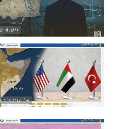
تقارير إخباري
شؤون تحليلية عربي