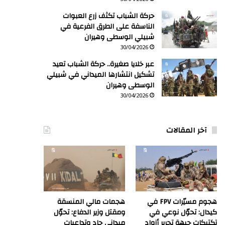
حركة الشباب تكثف زرع العبوات
الناسفة على الطرق الفرعية في
شبيلي الوسطى وهيران
30/04/2026
عبر خلايا صغيرة.. حركة الشباب تعيد
تشكيل انتشارها الميداني في شبيلي
الوسطى وهيران
30/04/2026
آخر المقالات
هجوم مسيّرات FPV في
هجمات مالي المنسقة
كيدال: تحوّل نوعي في
ومقتل وزير الدفاع: تحوّل
تكتيكات جبهة تحرير أزواد
ميداني حاد وتداعيات