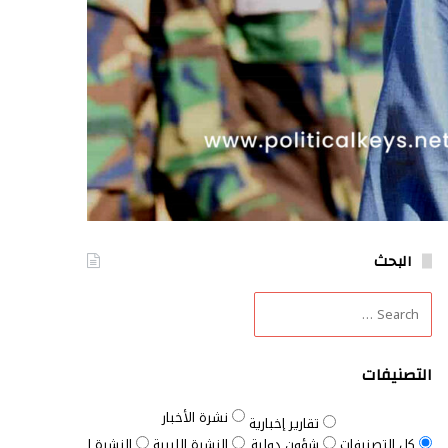
البحث
التصنيفات
نشرة الأخبار
تقارير إخبارية
كل التصنيفات
شؤون دولية
النشرة الليبية
النشرة السودانية
النش