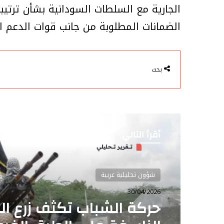
الجارية مع السلطات السودانية بشأن ترتيب
الضمانات المطلوبة من جانب قوات الدعم ا
بحث
أقرأ التالي
شؤون تحليلية عربية
30/04/2026
عبر خلايا صغيرة.. حركة ا