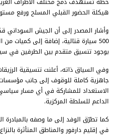
خطة تستهدف دمج مختلف الأطراف العربية 
هيكلة الحضور القبلي المسلح ورفع مستوى 
وأشار المصدر إلى أن الجيش السوداني قد
500 سيارة قتالية، إضافة إلى كميات م
بوجود تنسيق متقدم بين الطرفين في سياق
وفي السياق ذاته، أعلنت تنسيقية الرزي
جاهزية كاملة للوقوف إلى جانب مؤسسات 
الاستعداد للمشاركة في أي مسار سياسي 
الداعم للسلطة المركزية.
كما تطرّق الوفد إلى ما وصفه بالمبادرة ال
في إقليم دارفور والمناطق المتأثرة بالنز