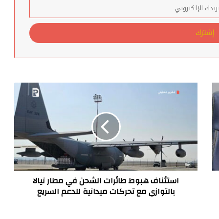
بعد إخفاقات أمنية ميدانية.. الاتحاد
الأوروبي يعيد طرح عقد حماية بعثته في
العراق
تنامي التعاون وشبكات الإمداد بين
الحوثيين وتنظيمات القاعدة
استئناف
صراع نفوذ خفي بين السعودية والإمارات
هبوط
على جزيرة ميون في باب المندب
طائرات
الشحن
في
مطار
نيالا
بالتوازي
مع
تحركات
استئناف هبوط طائرات الشحن في مطار نيالا
ميدانية
بالتوازي مع تحركات ميدانية للدعم السريع
للدعم
السريع