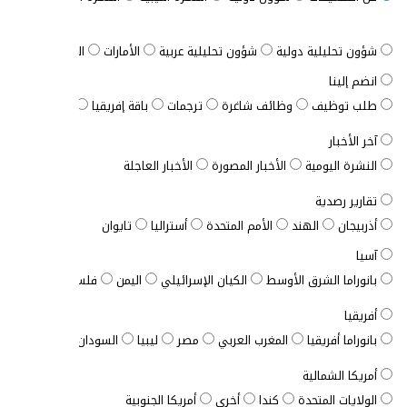
شؤون تحليلية دولية
شؤون تحليلية عربية
الأمارات
الباقة الشاملة
انضم إلينا
طلب توظيف
وظائف شاغرة
ترجمات
باقة إفريقيا
الباقة المخصصة
آخر الأخبار
النشرة اليومية
الأخبار المصورة
الأخبار العاجلة
تقارير رصدية
أذربيجان
الهند
الأمم المتحدة
أستراليا
تايوان
آسيا
بانوراما الشرق الأوسط
الكيان الإسرائيلي
اليمن
فلسطين
الأردن
أفريقيا
بانوراما أفريقيا
المغرب العربي
مصر
ليبيا
السودان
الصومال
ت
أمريكا الشمالية
الولايات المتحدة
كندا
أخرى
أمريكا الجنوبية