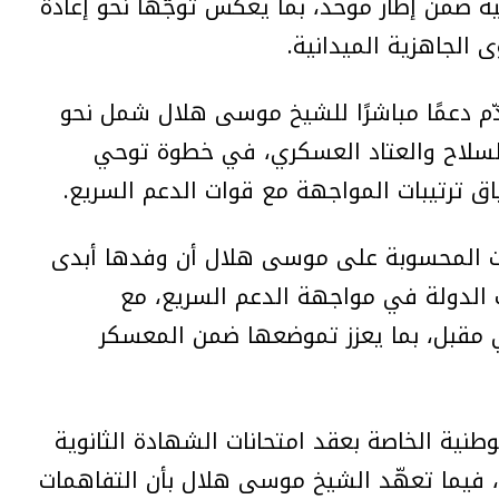
ضمن إطار موحد، بما يعكس توجّهًا نحو إعادة
الجاهزية الميدانية.
ّم دعمًا مباشرًا للشيخ موسى هلال شمل نحو
ن السلاح والعتاد العسكري، في خطوة توحي
 ترتيبات المواجهة مع قوات الدعم السريع.
قات المحسوبة على موسى هلال أن وفدها أبدى
الدولة في مواجهة الدعم السريع، مع
حركة الشباب تكثف زرع العبوات الناسفة
على الطرق الفرعية في شبيلي الوسطى
مقبل، بما يعزز تموضعها ضمن المعسكر
وهيران
عبر خلايا صغيرة.. حركة الشباب تعيد تشكيل
انتشارها الميداني في شبيلي الوسطى
وطنية الخاصة بعقد امتحانات الشهادة الثانوية
وهيران
اع، فيما تعهّد الشيخ موسى هلال بأن التفاهمات
بعد إخفاقات أمنية ميدانية.. الاتحاد