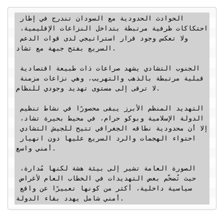
الحوادث الحدودية مع السودان تندرج في إطار 
احتكاكات ظرفية مرتبطة بتداخل النزاعات الإقليمية، 
ولا تعكس وجود قرار استراتيجي لدى قوات الدعم 
السريع بفتح جبهة مع تشاد.

الجنوب التشادي يشهد صراعات ذات طبيعة اقتصادية 
قبلية مرتبطة بالذهب والتهريب، وهي نزاعات مزمنة 
لا ترقى إلى مستوى تهديد وجودي للنظام.

التهديد المنظم الأبرز يبقى محصورًا في نشاط تنظيم 
الدولة الإسلامية وبوكو حرام، في محيط بحيرة تشاد، 
إلا أن محدودية نطاقه الجغرافي تتيح للجيش التشادي 
احتواء الهجمات والرد السريع عليها دون انهيار 
أمني واسع.

الصورة العامة تشير إلى بيئة هشة لكنها مُدارة، 
حيث تُضخّم بعض التهديدات في الخطاب العام لأغراض 
سياسية داخلية، أكثر من كونها تعبيرًا عن واقع 
أمني شامل يهدد بقاء الدولة.