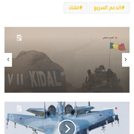
الدعم السريع
تشاد
شؤون تحليلية دولية
30/04/2026
هجمات مالي المنسقة ومقتل وزير الدفاع:
تحوّل ميداني حاد وتداعيات حاسمة في
كيدال
إثيوبيا
تعزز
أسطولها
الجوي
بشراء