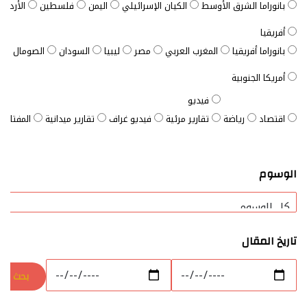
بانوراما الشرق الأوسط
الكيان الإسرائيلي
اليمن
فلسطين
الأردن
أفريقيا
بانوراما أفريقيا
المغرب العربي
مصر
ليبيا
السودان
الصومال
ت
أمريكا الجنوبية
فيديو
اقتصاد
رياضة
تقارير مرئية
فيديو غراف
تقارير ميدانية
المفتاح ا
الوسوم
تاريخ المقال