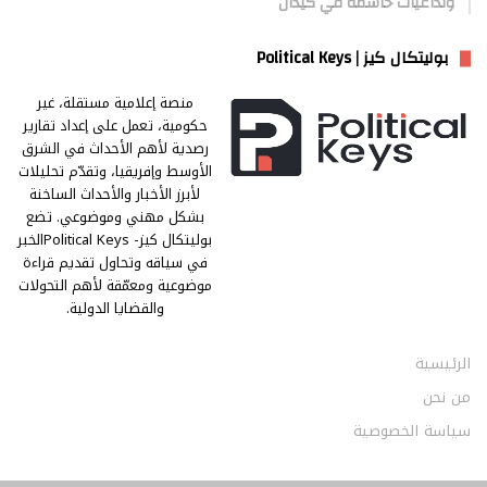
وتداعيات حاسمة في كيدال
بوليتكال كيز | Political Keys
منصة إعلامية مستقلة، غير
حكومية، تعمل على إعداد تقارير
رصدية لأهم الأحداث في الشرق
الأوسط وإفريقيا، وتقدّم تحليلات
لأبرز الأخبار والأحداث الساخنة
بشكل مهني وموضوعي. تضع
بوليتكال كيز- Political Keysالخبر
في سياقه وتحاول تقديم قراءة
موضوعية ومعمّقة لأهم التحولات
والقضايا الدولية.
الرئيسية
من نحن
سياسة الخصوصية