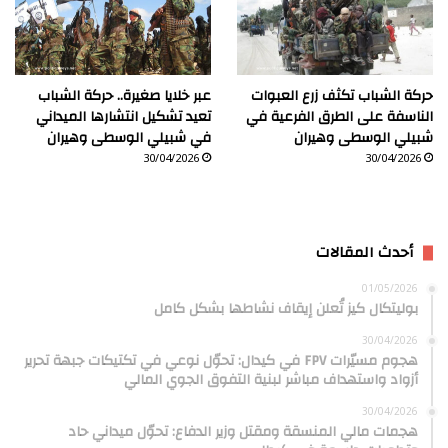
حركة الشباب تكثف زرع العبوات
عبر خلايا صغيرة.. حركة الشباب
الناسفة على الطرق الفرعية في
تعيد تشكيل انتشارها الميداني
شبيلي الوسطى وهيران
في شبيلي الوسطى وهيران
30/04/2026
30/04/2026
أحدث المقالات
01/05/2026
بوليتكال كيز تُعلن إيقاف نشاطها بشكل كامل
30/04/2026
هجوم مسيّرات FPV في كيدال: تحوّل نوعي في تكتيكات جبهة تحرير
أزواد واستهداف مباشر لبنية التفوق الجوي المالي
30/04/2026
هجمات مالي المنسقة ومقتل وزير الدفاع: تحوّل ميداني حاد