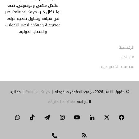
بشكل مهني وموضوعي. تضع
بوليتكال كيز- Political Keysالخبر
في سياقه وتحاول تقديم قراءة
موضوعية ومعمّقة لأهم التحولات
والقضايا الدولية.
الرئيسية
من نحن
سياسة الخصوصية
© حقوق النشر 2026، جميع الحقوق محفوظة |
Political Keys
| مفاتيح
السياسة
مفتاحك للحقيقة
‫X
فيسبوك
لينكدإن
‫YouTube
انستقرام
تيلقرام
‫TikTok
واتساب
ملخص
تواصل
Threads