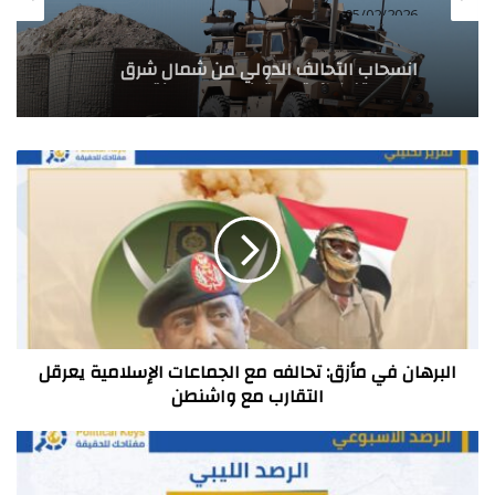
05/02/2026
انسحاب التحالف الدولي من شمال شرق
سوريا: تفكيك قاعدة خراب الجير ونقل
المعدات إلى العراق
البرهان
في
مأزق:
تحالفه
مع
الجماعات
الإسلامية
يعرقل
التقارب
مع
البرهان في مأزق: تحالفه مع الجماعات الإسلامية يعرقل
واشنطن
التقارب مع واشنطن
الرصد
الليبي…
تقرير