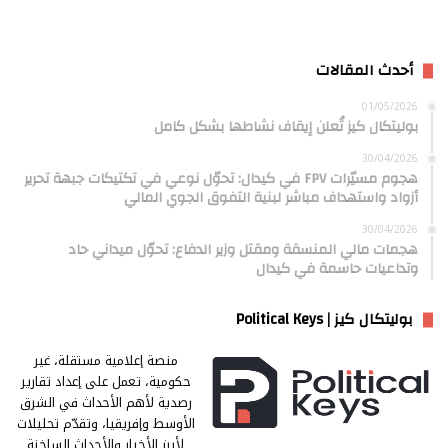
أحدث المقالات
01/05/2026
بوليتكال كيز تُعلن إيقاف نشاطها بشكل كامل
30/04/2026
هجوم مسيّرات FPV في كيدال: تحوّل نوعي في تكتيكات جبهة تحرير
أزواد واستهداف مباشر لبنية التفوق الجوي المالي
30/04/2026
هجمات مالي المنسقة ومقتل وزير الدفاع: تحوّل ميداني حاد
وتداعيات حاسمة في كيدال
بوليتكال كيز | Political Keys
منصة إعلامية مستقلة، غير
حكومية، تعمل على إعداد تقارير
رصدية لأهم الأحداث في الشرق
الأوسط وإفريقيا، وتقدّم تحليلات
لأبرز الأخبار والأحداث الساخنة