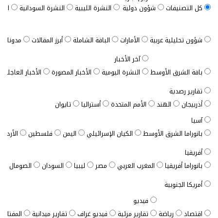
كل التصنيفات
شؤون دولية
النشرة الليبية
النشرة السودانية
النش
شؤون تحليلية عربية
الأمارات
الباقة الشاملة
أبرز المقالات
مدونات ب
آخر الأخبار
باقة الشرق الأوسط
النشرة اليومية
الأخبار المصورة
الأخبار العاجلة
تقارير رصدية
أذربيجان
الهند
الأمم المتحدة
أستراليا
تايوان
آسيا
بانوراما الشرق الأوسط
الكيان الإسرائيلي
اليمن
فلسطين
الأردن
أفريقيا
بانوراما أفريقيا
المغرب العربي
مصر
ليبيا
السودان
الصومال
ت
أمريكا الجنوبية
فيديو
اقتصاد
رياضة
تقارير مرئية
فيديو غراف
تقارير ميدانية
المفتاح ا