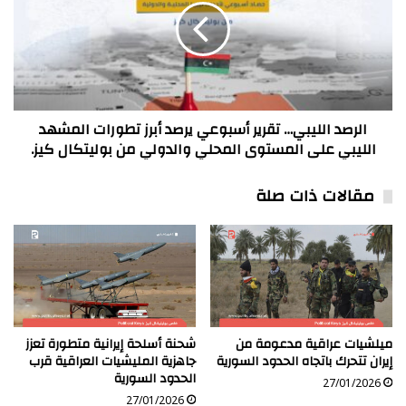
أسبوعي
يرصد
أبرز
تطورات
المشهد
الليبي
على
الرصد الليبي… تقرير أسبوعي يرصد أبرز تطورات المشهد
المستوى
الليبي على المستوى المحلي والدولي من بوليتكال كيز.
المحلي
والدولي
مقالات ذات صلة
من
بوليتكال
كيز.
ميلشيات عراقية مدعومة من
شحنة أسلحة إيرانية متطورة تعزز
إيران تتحرك باتجاه الحدود السورية
جاهزية المليشيات العراقية قرب
الحدود السورية
27/01/2026
27/01/2026