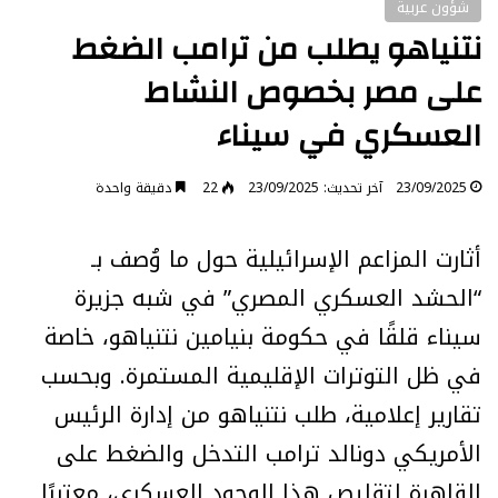
شؤون عربية
نتنياهو يطلب من ترامب الضغط
على مصر بخصوص النشاط
العسكري في سيناء
23/09/2025
آخر تحديث: 23/09/2025
22
دقيقة واحدة
أثارت المزاعم الإسرائيلية حول ما وُصف بـ
“الحشد العسكري المصري” في شبه جزيرة
سيناء قلقًا في حكومة بنيامين نتنياهو، خاصة
في ظل التوترات الإقليمية المستمرة. وبحسب
تقارير إعلامية، طلب نتنياهو من إدارة الرئيس
الأمريكي دونالد ترامب التدخل والضغط على
القاهرة لتقليص هذا الوجود العسكري، معتبرًا