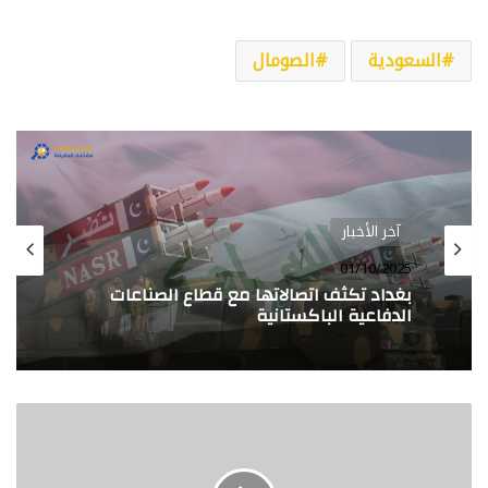
السعودية
الصومال
آخر الأخبار
آخر الأخبار
01/10/2025
19/05/2025
بغداد تكثف اتصالاتها مع قطاع الصناعات
الدفاعية الباكستانية
بحضور
الحصاد… نشرة يومية لأبرز الأخبار الدولية من
ممثلين
بوليتكال كيز
من
نحو