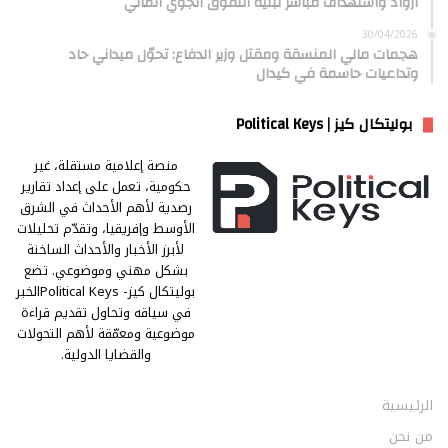
أزواد واستهداف مباشر لبنية التفوق الجوي المالي
30/04/2026
هجمات مالي المنسقة ومقتل وزير الدفاع: تحوّل ميداني حاد
وتداعيات حاسمة في كيدال
بوليتكال كيز | Political Keys
منصة إعلامية مستقلة، غير
حكومية، تعمل على إعداد تقارير
رصدية لأهم الأحداث في الشرق
الأوسط وإفريقيا، وتقدّم تحليلات
لأبرز الأخبار والأحداث الساخنة
بشكل مهني وموضوعي. تضع
بوليتكال كيز- Political Keysالخبر
في سياقه وتحاول تقديم قراءة
موضوعية ومعمّقة لأهم التحولات
والقضايا الدولية.
الرئيسية
من نحن