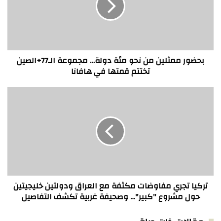
مئة
دولة…
مجموعة
الـ77+الصين
تختتم
قمتها
بحضور ممثلين من نحو مئة دولة… مجموعة الـ77+الصين
في
تختتم قمتها في هافانا
هافانا
تركيا
تجري
مفاوضات
مكثفة
مع
العراق
ودولتين
خليجيتين
حول
مشروع
تركيا تجري مفاوضات مكثفة مع العراق ودولتين خليجيتين
"كبير"…
حول مشروع "كبير"… وصحيفة غربية تكشف التفاصيل
وصحيفة
غربية