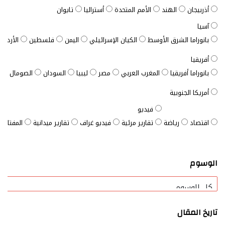
أذربيجان
الهند
الأمم المتحدة
أستراليا
تايوان
آسيا
بانوراما الشرق الأوسط
الكيان الإسرائيلي
اليمن
فلسطين
الأردن
أفريقيا
بانوراما أفريقيا
المغرب العربي
مصر
ليبيا
السودان
الصومال
ت
أمريكا الجنوبية
فيديو
اقتصاد
رياضة
تقارير مرئية
فيديو غراف
تقارير ميدانية
المفتاح ا
الوسوم
تاريخ المقال