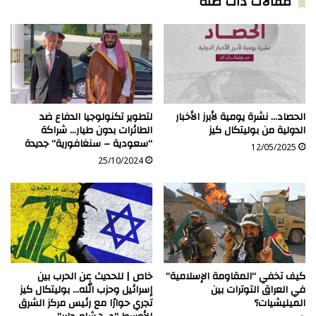
مقالات ذات صلة
تكشف
التفاصيل
الحصاد… نشرة يومية لأبرز الأخبار
لتطوير تكنولوجيا الدفاع ضد
الدولية من بوليتكال كيز
الطائرات بدون طيار… شراكة
“سعودية – سنغافورية” جديدة
12/05/2025
25/10/2024
كيف تخفي “المقاومة الإسلامية”
خاص | للحديث عن الحرب بين
في العراق التوترات بين
إسرائيل وحزب الله… بوليتكال كيز
الميليشيات؟
تجري حوارًا مع رئيس مركز الشرق