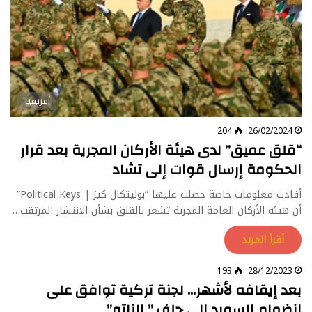
أفريقيا
204
26/02/2024
“قلق عميق” لدى هيئة الأركان المجرية بعد قرار
الحكومة إرسال قوات إلى تشاد
أفادت معلومات خاصة حصلت عليها ”بوليتكال كيز | Political Keys”
أن هيئة الأركان العامة المجرية تشعر بالقلق بشأن الانتشار المرتقب…
أقرأ المزيد
193
28/12/2023
بعد إيقافه لأشهر… لجنة تركية توافق على
انضمام السويد إلى حلف ” الناتو”