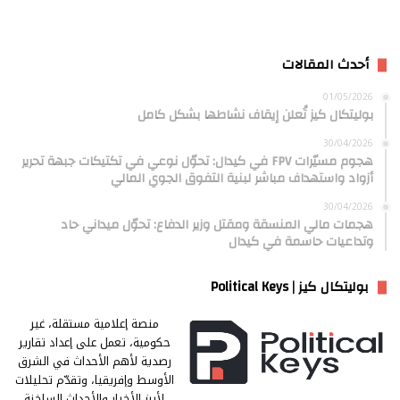
أحدث المقالات
01/05/2026
بوليتكال كيز تُعلن إيقاف نشاطها بشكل كامل
30/04/2026
هجوم مسيّرات FPV في كيدال: تحوّل نوعي في تكتيكات جبهة تحرير
أزواد واستهداف مباشر لبنية التفوق الجوي المالي
30/04/2026
هجمات مالي المنسقة ومقتل وزير الدفاع: تحوّل ميداني حاد
وتداعيات حاسمة في كيدال
بوليتكال كيز | Political Keys
منصة إعلامية مستقلة، غير
حكومية، تعمل على إعداد تقارير
رصدية لأهم الأحداث في الشرق
الأوسط وإفريقيا، وتقدّم تحليلات
لأبرز الأخبار والأحداث الساخنة