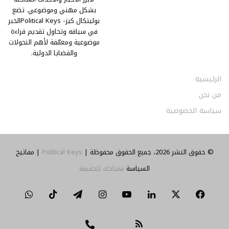
بشكل مهني وموضوعي. تضع
بوليتكال كيز- Political Keysالخبر
في سياقه وتحاول تقديم قراءة
موضوعية ومعمّقة لأهم التحولات
والقضايا الدولية.
الرئيسية
من نحن
سياسة الخصوصية
© حقوق النشر 2026، جميع الحقوق محفوظة |
Political Keys
| مفاتيح
السياسة
مفتاحك للحقيقة
‫X
فيسبوك
لينكدإن
‫YouTube
انستقرام
تيلقرام
‫TikTok
واتساب
ملخص
تواصل
Threads