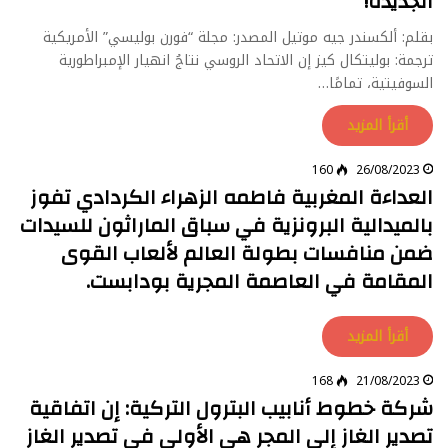
الجديدة!
بقلم: ألكسندر جيه موتيل المصدر: مجلة “فورن بوليسي” الأمريكية
ترجمة: بوليتكال كيز إن الاتحاد الروسي نتاجُ انهيار الإمبراطورية
السوفيتية، تمامًا…
أقرأ المزيد
160
26/08/2023
العداءة المغربية فاطمه الزهراء الكردادي تفوز
بالميدالية البرونزية في سباق الماراثون للسيدات
ضمن منافسات بطولة العالم لألعاب القوى
المقامة في العاصمة المجرية بودابست.
أقرأ المزيد
168
21/08/2023
شركة خطوط أنابيب البترول التركية: إن اتفاقية
تصدير الغاز إلى المجر هي الأولى في تصدير الغاز