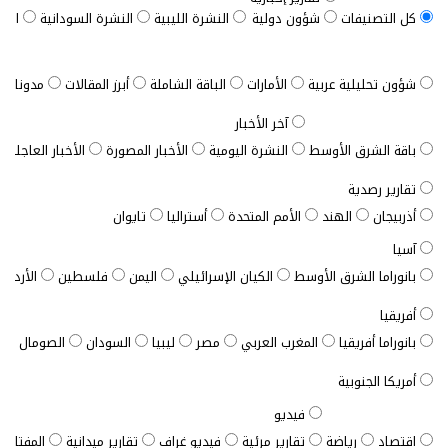
كل التصنيفات
شؤون دولية
النشرة الليبية
النشرة السودانية
النش
شؤون تحليلية عربية
الأمارات
الباقة الشاملة
أبرز المقالات
مدونات ب
آخر الأخبار
باقة الشرق الأوسط
النشرة اليومية
الأخبار المصورة
الأخبار العاجلة
تقارير رصدية
أذربيجان
الهند
الأمم المتحدة
أستراليا
تايوان
آسيا
بانوراما الشرق الأوسط
الكيان الإسرائيلي
اليمن
فلسطين
الأردن
أفريقيا
بانوراما أفريقيا
المغرب العربي
مصر
ليبيا
السودان
الصومال
ت
أمريكا الجنوبية
فيديو
اقتصاد
رياضة
تقارير مرئية
فيديو غراف
تقارير ميدانية
المفتاح ا