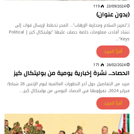
119
23/09/2024
(بدون عنوان)
لـ”تعزيز السلام ومحاربة الإرهاب”… المجر تخطط لإرسال قوات إلى
تشاد أفادت معلومات خاصة حصلت عليها ”بوليتكال كيز | Political
Keys”…
أقرأ المزيد
171
26/02/2024
الحصاد… نشرة إخبارية يومية من بوليتكال كيز​
مزيد من التفاصيل حول آخر التطورات العالمية ليوم الإثنين 26 شباط/
فبراير 2024، تقرؤونها في الحصاد اليومي من بوليتكال كيز.…
أقرأ المزيد