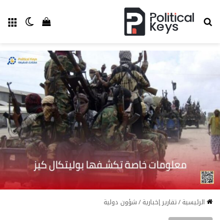
بحث عن
الق
الوضع ا
إستعراض سل
الرئيسية
/
تقارير إخبارية
/
شؤون دولية