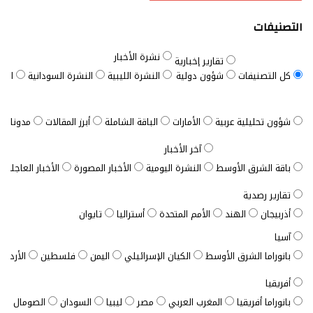
التصنيفات
نشرة الأخبار
تقارير إخبارية
كل التصنيفات
شؤون دولية
النشرة الليبية
النشرة السودانية
النش
شؤون تحليلية عربية
الأمارات
الباقة الشاملة
أبرز المقالات
مدونات ب
آخر الأخبار
باقة الشرق الأوسط
النشرة اليومية
الأخبار المصورة
الأخبار العاجلة
تقارير رصدية
أذربيجان
الهند
الأمم المتحدة
أستراليا
تايوان
آسيا
بانوراما الشرق الأوسط
الكيان الإسرائيلي
اليمن
فلسطين
الأردن
أفريقيا
بانوراما أفريقيا
المغرب العربي
مصر
ليبيا
السودان
الصومال
ت