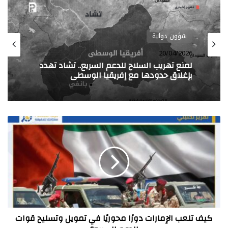
شؤون دولية
شؤون دولية
29/01/2026
20/04/2026
المجلس الثوري لأزواد يعلن تعبئة شعبية في
تمبكتو تمهيدًا لإطلاق جبهة تحرير أزواد
لمنع تهريب السلاح للدعم السريع.. تشاد تهدد
كيف
بإغلاق حدودها مع إفريقيا الوسطى
تلعب
الإمارات
دورًا
محوريًا
في
تمويل
وتسليح
قوات
الدعم
كيف تلعب الإمارات دورًا محوريًا في تمويل وتسليح قوات
السريع؟