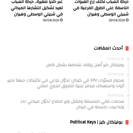
حركة الشباب تكثف زرع العبوات
عبر خلايا صغيرة.. حركة الشباب
الناسفة على الطرق الفرعية في
تعيد تشكيل انتشارها الميداني
شبيلي الوسطى وهيران
في شبيلي الوسطى وهيران
30/04/2026
30/04/2026
أحدث المقالات
01/05/2026
بوليتكال كيز تُعلن إيقاف نشاطها بشكل كامل
30/04/2026
هجوم مسيّرات FPV في كيدال: تحوّل نوعي في تكتيكات جبهة تحرير
أزواد واستهداف مباشر لبنية التفوق الجوي المالي
30/04/2026
هجمات مالي المنسقة ومقتل وزير الدفاع: تحوّل ميداني حاد
وتداعيات حاسمة في كيدال
بوليتكال كيز | Political Keys