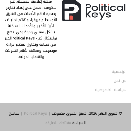
منصة إعلامية مستقلة، غير
حكومية، تعمل على إعداد تقارير
رصدية لأهم الأحداث في الشرق
الأوسط وإفريقيا، وتقدّم تحليلات
لأبرز الأخبار والأحداث الساخنة
بشكل مهني وموضوعي. تضع
بوليتكال كيز- Political Keysالخبر
في سياقه وتحاول تقديم قراءة
موضوعية ومعمّقة لأهم التحولات
والقضايا الدولية.
الرئيسية
من نحن
سياسة الخصوصية
© حقوق النشر 2026، جميع الحقوق محفوظة |
Political Keys
| مفاتيح
السياسة
مفتاحك للحقيقة