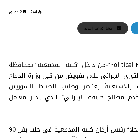
244
2 دقائق
مشاركة عبر البريد
أفادت مصادر خاصة لـ”بوليتكال كيز | Political Keys”-من داخل “كلية المدفعية” بمحافظة
وري الإيراني على تفويض من قبل وزارة الدفاع
 بالاستعانة بعناصر وطلاب الضباط السوريين
دم مصالح حليفه الإيراني” الذي يدير معامل
وأكّدت المصادر قيام العميد الركن “أمجد كحلا” رئيس أركان كلية المدفعية في حلب بفرز 90