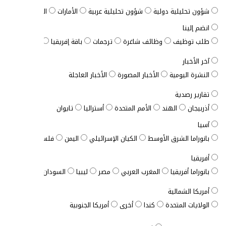
شؤون تحليلية دولية
شؤون تحليلية عربية
الأمارات
الباقة الشاملة
انضم إلينا
طلب توظيف
وظائف شاغرة
ترجمات
باقة إفريقيا
الباقة المخصصة
آخر الأخبار
النشرة اليومية
الأخبار المصورة
الأخبار العاجلة
تقارير رصدية
أذربيجان
الهند
الأمم المتحدة
أستراليا
تايوان
آسيا
بانوراما الشرق الأوسط
الكيان الإسرائيلي
اليمن
فلسطين
الأردن
أفريقيا
بانوراما أفريقيا
المغرب العربي
مصر
ليبيا
السودان
الصومال
ت
أمريكا الشمالية
الولايات المتحدة
كندا
أخرى
أمريكا الجنوبية