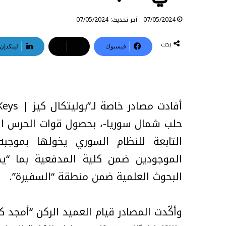
07/05/2024
آخر تحديث: 07/05/2024
بحث
فيسبوك
‫X
لينكدإن
حلب شمال سوريا-، بحصول قوات الحرس الث
التابعة للنظام السوري يخولها بموجبه
الموجودين ضمن كلية المدفعية بما “يخ
البحوث العلمية ضمن منطقة “السفيرة”.