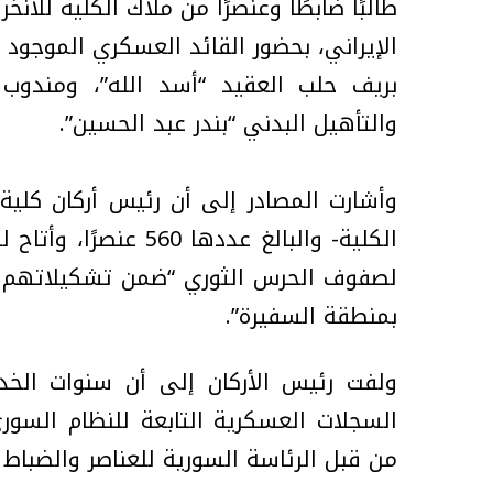
طالبًا ضابطًا وعنصرًا من ملاك الكلية للان
الإيراني، بحضور القائد العسكري الموجو
بريف حلب العقيد “أسد الله”، ومندوب
والتأهيل البدني “بندر عبد الحسين”.
وأشارت المصادر إلى أن رئيس أركان كلية 
الكلية- والبالغ عددها
لصفوف الحرس الثوري “ضمن تشكيلاتهم ا
بمنطقة السفيرة”.
ولفت رئيس الأركان إلى أن سنوات الخ
السجلات العسكرية التابعة للنظام السوري
من قبل الرئاسة السورية للعناصر والضباط 