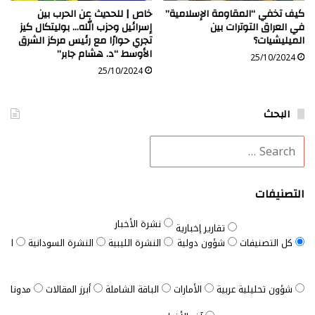
كيف تخفي “المقاومة الإسلامية”
خاص | للحديث عن الحرب بين
في العراق التوترات بين
إسرائيل وحزب الله… بوليتكال كيز
الميليشيات؟
تجري حوارًا مع رئيس مركز الشرق
الأوسط “د. هشام جابر”
25/10/2024
25/10/2024
البحث
التصنيفات
نشرة الأخبار
تقارير إخبارية
كل التصنيفات
شؤون دولية
النشرة الليبية
النشرة السودانية
النش
شؤون تحليلية عربية
الأمارات
الباقة الشاملة
أبرز المقالات
مدونات ب