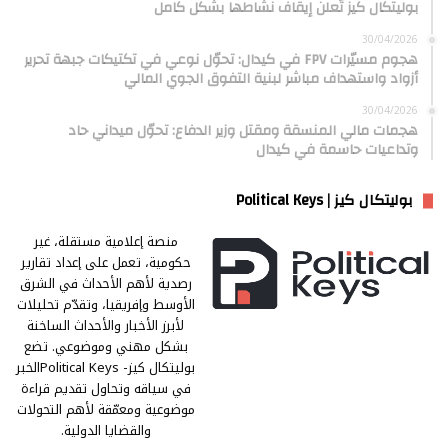
بوليتكال كيز تُعلن إيقاف نشاطها بشكل كامل
30/04/2026
هجوم مسيّرات FPV في كيدال: تحوّل نوعي في تكتيكات جبهة تحرير
أزواد واستهداف مباشر لبنية التفوق الجوي المالي
30/04/2026
هجمات مالي المنسقة ومقتل وزير الدفاع: تحوّل ميداني حاد
وتداعيات حاسمة في كيدال
بوليتكال كيز | Political Keys
منصة إعلامية مستقلة، غير
حكومية، تعمل على إعداد تقارير
رصدية لأهم الأحداث في الشرق
الأوسط وإفريقيا، وتقدّم تحليلات
لأبرز الأخبار والأحداث الساخنة
بشكل مهني وموضوعي. تضع
بوليتكال كيز- Political Keysالخبر
في سياقه وتحاول تقديم قراءة
موضوعية ومعمّقة لأهم التحولات
والقضايا الدولية.