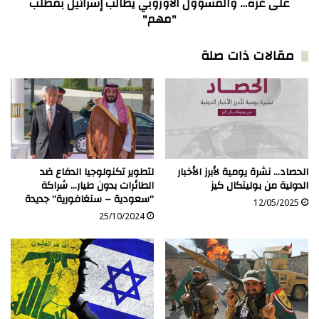
غزة…
على غزة… والمسؤول الأوروبي يطالب إسرائيل بمطلب
الحرب
والمسؤول
"مهم"
بسبب
الأوروبي
القرار.
يطالب
مقالات ذات صلة
إسرائيل
بمطلب
"مهم"
الحصاد… نشرة يومية لأبرز الأخبار
لتطوير تكنولوجيا الدفاع ضد
الدولية من بوليتكال كيز
الطائرات بدون طيار… شراكة
“سعودية – سنغافورية” جديدة
12/05/2025
25/10/2024