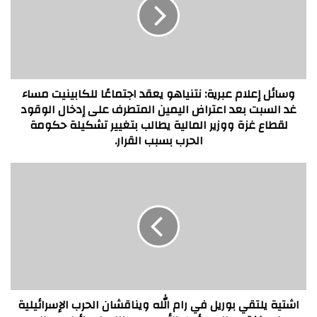
نتنياهو
يعقد
اجتماعًا
للكابينيت
مساء
غد
السبت
وسائل إعلام عبرية: نتنياهو يعقد اجتماعًا للكابينيت مساء
بعد
غد السبت بعد اعتراض اليمين المتطرف على إدخال الوقود
اعتراض
لقطاع غزة ووزير المالية يطالب بتغيير تشكيلة حكومة
اليمين
الحرب بسبب القرار.
المتطرف
على
اشتية
إدخال
يلتقي
الوقود
بوريل
لقطاع
في
غزة
رام
ووزير
الله
المالية
ويناقشان
يطالب
الحرب
بتغيير
الإسرائيلية
تشكيلة
على
اشتية يلتقي بوريل في رام الله ويناقشان الحرب الإسرائيلية
حكومة