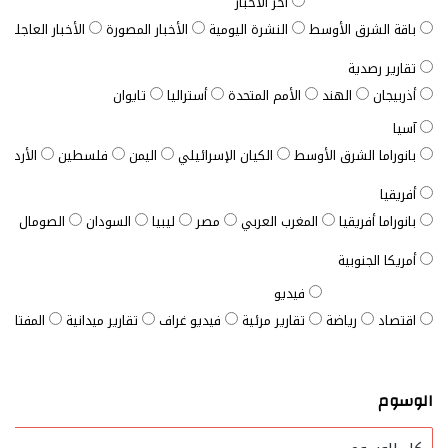
آخر الأخبار
باقة الشرق الأوسط
النشرة اليومية
الأخبار المصورة
الأخبار العاجلة
تقارير رصدية
أذربيجان
الهند
الأمم المتحدة
أستراليا
تايوان
آسيا
بانوراما الشرق الأوسط
الكيان الإسرائيلي
اليمن
فلسطين
الأردن
أفريقيا
بانوراما أفريقيا
المغرب العربي
مصر
ليبيا
السودان
الصومال
ت
أمريكا الجنوبية
فيديو
اقتصاد
رياضة
تقارير مرئية
فيديو غراف
تقارير ميدانية
المفتاح ا
الوسوم