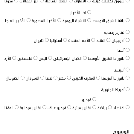
شؤون تحليلية عربية
الأمارات
الباقة الشاملة
أبرز المقالات
مدونات ب
آخر الأخبار
باقة الشرق الأوسط
النشرة اليومية
الأخبار المصورة
الأخبار العاجلة
تقارير رصدية
أذربيجان
الهند
الأمم المتحدة
أستراليا
تايوان
آسيا
بانوراما الشرق الأوسط
الكيان الإسرائيلي
اليمن
فلسطين
الأردن
أفريقيا
بانوراما أفريقيا
المغرب العربي
مصر
ليبيا
السودان
الصومال
ت
أمريكا الجنوبية
فيديو
اقتصاد
رياضة
تقارير مرئية
فيديو غراف
تقارير ميدانية
المفتاح ا
الوسوم