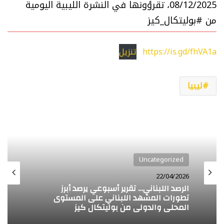
08/12/2025، تقرؤونها في النشرة الليبية اليومية
من #بوليتكال_كيز
https://is.gd/fhVA1a
تنزيل
ليبيا
Uncategorized
Uncategorized
28/03/2026
22/04/2026
الحصاد الفلسطيني… تقرير أسبوعي يرصد أبرز