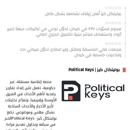
01/05/2026
بوليتكال كيز تُعلن إيقاف نشاطها بشكل كامل
30/04/2026
هجوم مسيّرات FPV في كيدال: تحوّل نوعي في تكتيكات جبهة تحرير
أزواد واستهداف مباشر لبنية التفوق الجوي المالي
30/04/2026
هجمات مالي المنسقة ومقتل وزير الدفاع: تحوّل ميداني حاد
وتداعيات حاسمة في كيدال
بوليتكال كيز | Political Keys
منصة إعلامية مستقلة، غير
حكومية، تعمل على إعداد تقارير
رصدية لأهم الأحداث في الشرق
الأوسط وإفريقيا، وتقدّم تحليلات
لأبرز الأخبار والأحداث الساخنة
بشكل مهني وموضوعي. تضع
بوليتكال كيز- Political Keysالخبر
في سياقه وتحاول تقديم قراءة