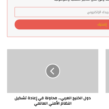
جنيه إسترليني… تقرير يكشف حجم الراتب
الذي يتقاضاه محمد صلاح في ليفربول
سكاي نيوز: الرئيس الصيني شي جين بينغ
يعلن افتتاح دورة الألعاب الآسيوية في
هانغجو.
نادي أرسنال الإنجليزي يعلن تجديد عقد
لاعبه “مارتن أوديجارد” بعقد يمتد 5
مواسم في بيان أصدره عبر موقعه
دول
الرسمي اليوم الجمعة.
الخليج
العربي…
تأجيل مباراة المغرب وليبيريا بالتصفيات
محاولة
المؤهلة لنهائيات كأس إفريقيا 2024 لكرة
القدم “إلى أجل غير مسمى” بسبب الزلزال.
في
إعادة
تشكيل
النظام
الأمني
العالمي
دول الخليج العربي… محاولة في إعادة تشكيل
النظام الأمني العالمي