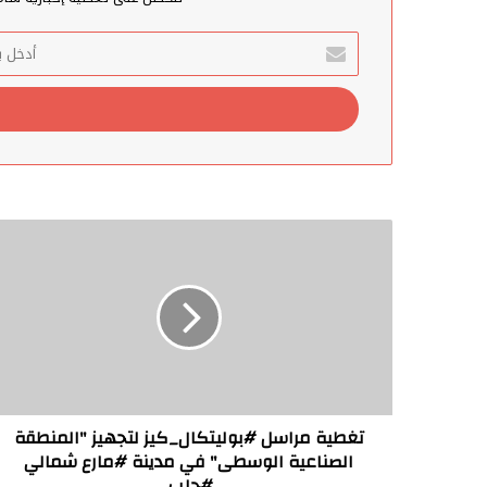
أدخل
بريدك
الإلكتروني
تغطية
مراسل
#بوليتكال_كيز
لتجهيز
"المنطقة
الصناعية
الوسطى"
في
مدينة
#مارع
تغطية مراسل #بوليتكال_كيز لتجهيز "المنطقة
شمالي
الصناعية الوسطى" في مدينة #مارع شمالي
#حلب.
#حلب.