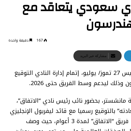
ي سعودي يتعاقد مع
 هندرسون
167
دقيقة واحدة
مشاركة عبر البريد
أعلن نادي “الاتفاق” السعودي، اليوم الخميس 27 تموز/ يوليو، إتمام إدارة النادي التوقيع
 وذلك ليدعم وسط الفريق حتى 2026.
مانشستر، بحضور نائب رئيس نادي “الاتفاق”،
ه” بالتوقيع رسميا مع قائد ليفربول الإنجليزي
جوردان هندرسون لكي يتولى قيادة وسط فريق “الاتفاق” لمدة 3 أعوام، حيث وصف