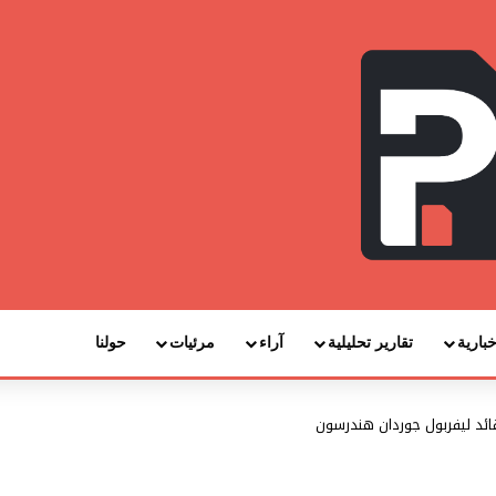
خبارية
تقارير تحليلية
آراء
مرئيات
حولنا
ئد ليفربول جوردان هندرسون