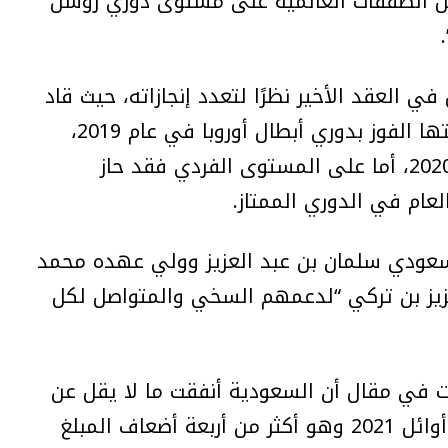
 الصفقات العالمية على مستوى دوري روشن
رة ليفربول في العقد الأخير نظرًا لتعدد إنجازاته، حيث قاد
ليفربول لتحقيق 7 بطولات تأتي في طليعتها الفوز بدوري أبطال أوروبا في عام 2019،
والفوز بالدوري الإنجليزي الممتاز في عام 2020، أما على المستوى الفردي فقد حاز
لسعودي سلمان بن عبد العزيز وولي عهده محمد
عزيز بن تركي “لدعمهم السخي والمتواصل لكل
اليويفا يوافق على عرض تركيا وإيطاليا
استضافة بطولة أمم أوروبا 2032 ويقرر
النظر فيه رسميًّا
رت في مقال أن السعودية أنفقت ما لا يقل عن
من 125 جنيهًا مصريًّا إلى أكثر من مليون
6.3 مليار دولار في الصفقات الرياضية منذ أوائل 2021 وهو أكثر من أربعة أضعاف المبلغ
جنيه إسترليني… تقرير يكشف حجم الراتب