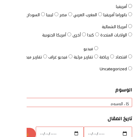
أفريقيا
بانوراما أفريقيا
المغرب العربي
مصر
ليبيا
السودان
الصومال
ت
أمريكا الشمالية
الولايات المتحدة
كندا
أخرى
أمريكا الجنوبية
فيديو
اقتصاد
رياضة
تقارير مرئية
فيديو غراف
تقارير ميدانية
المفتاح ا
Uncategorized
الوسوم
تاريخ المقال