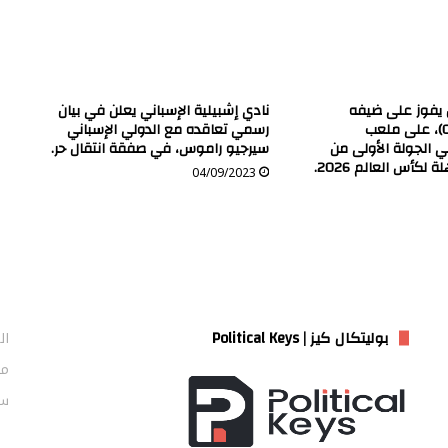
ن يفوز على ضيفه
نادي إشبيلية الإسباني يعلن في بيان
الإكوادوري (1-0)، على ملعب
رسمي تعاقده مع الدولي الإسباني
ي الجولة الأولى من
سيرجيو راموس، في صفقة انتقال حر.
لكأس العالم 2026.
04/09/2023
بوليتكال كيز | Political Keys
ال
من
سي