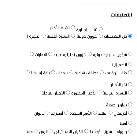
التصنيفات
نشرة الأخبار
تقارير إخبارية
كل التصنيفات
شؤون دولية
النشرة الليبية
النشرة السودانية
النش
شؤون تحليلية دولية
شؤون تحليلية عربية
الأمارات
الباقة الشاملة
انضم إلينا
طلب توظيف
وظائف شاغرة
ترجمات
باقة إفريقيا
الباقة المخصصة
آخر الأخبار
النشرة اليومية
الأخبار المصورة
الأخبار العاجلة
تقارير رصدية
أذربيجان
الهند
الأمم المتحدة
أستراليا
تايوان
آسيا
بانوراما الشرق الأوسط
الكيان الإسرائيلي
اليمن
فلسطين
الأردن