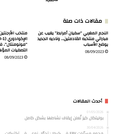
مقالات ذات صلة
النجم المغربي “سفيان أمرابط” يغيب عن
منتخب الأرجنتي
مباراتي منتخبه القادمتين… وناديه الجديد
يوضح الأسباب
“مونومنتال”، ف
التصفيات المؤهلة 
08/09/2023
08/09/2023
أحدث المقالات
01/05/2026
بوليتكال كيز تُعلن إيقاف نشاطها بشكل كامل
30/04/2026
هجوم مسيّرات FPV في كيدال: تحوّل نوعي في تكتيكات