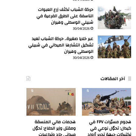
حركة الشباب تكثف زرع العبوات
الناسفة على الطرق الفرعية في
شبيلي الوسطى وهيران
30/04/2026
عبر خلايا صغيرة.. حركة الشباب تعيد
تشكيل انتشارها الميداني في شبيلي
الوسطى وهيران
30/04/2026
آخر المقالات
هجوم مسيّرات FPV في
هجمات مالي المنسقة
كيدال: تحوّل نوعي في
ومقتل وزير الدفاع: تحوّل
تكتيكات جبهة تحرير أزواد
ميداني حاد وتداعيات