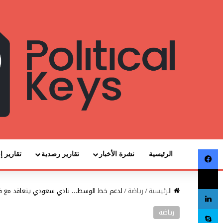
فيسبوك
الرئيسية
نشرة الأخبار
تقارير رصدية
تقارير إ
‫X
لينكدإن
الرئيسية
/
رياضة
/
لدعم خط الوسط… نادي سعودي يتعاقد مع قا
سكايب
رياضة