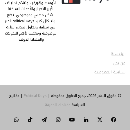
الأوسط وإفريقيا، وتقدّم تحليلات
لأبرز الأخبار والأحداث الساخنة
بشكل مهني وموضوعي. تضع
بوليتكال كيز- Political Keysالخبر
في سياقه وتحاول تقديم قراءة
موضوعية ومعمّقة لأهم التحولات
والقضايا الدولية.
الرئيسية
من نحن
سياسة الخصوصية
© حقوق النشر 2026، جميع الحقوق محفوظة |
Political Keys
| مفاتيح
السياسة
مفتاحك للحقيقة
‫X
فيسبوك
لينكدإن
‫YouTube
انستقرام
تيلقرام
‫TikTok
واتساب