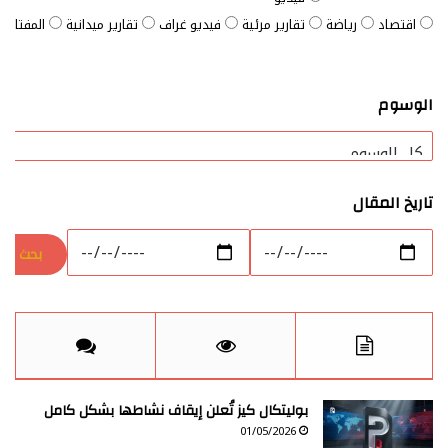
اقتصاد
رياضة
تقارير مرئية
فيديو غراف
تقارير ميدانية
المفتاح ا
الوسوم
تاريخ المقال
بوليتكال كيز تُعلن إيقاف نشاطها بشكل كامل
01/05/2026