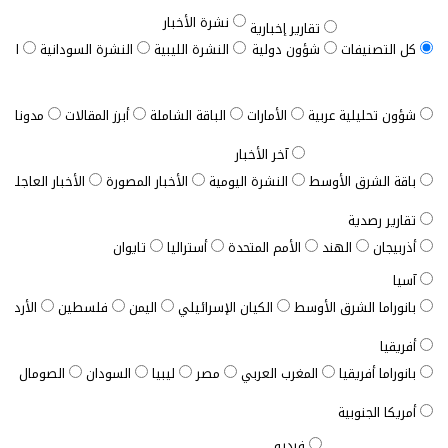
نشرة الأخبار
تقارير إخبارية
كل التصنيفات
شؤون دولية
النشرة الليبية
النشرة السودانية
النش
شؤون تحليلية عربية
الأمارات
الباقة الشاملة
أبرز المقالات
مدونات ب
آخر الأخبار
باقة الشرق الأوسط
النشرة اليومية
الأخبار المصورة
الأخبار العاجلة
تقارير رصدية
أذربيجان
الهند
الأمم المتحدة
أستراليا
تايوان
آسيا
بانوراما الشرق الأوسط
الكيان الإسرائيلي
اليمن
فلسطين
الأردن
أفريقيا
بانوراما أفريقيا
المغرب العربي
مصر
ليبيا
السودان
الصومال
ت
أمريكا الجنوبية
فيديو