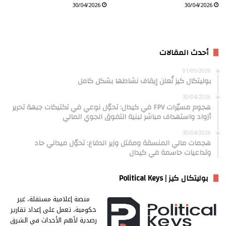
30/04/2026
30/04/2026
أحدث المقالات
01/05/2026
بوليتكال كيز تُعلن إيقاف نشاطها بشكل كامل
30/04/2026
هجوم مسيّرات FPV في كيدال: تحوّل نوعي في تكتيكات جبهة تحرير
أزواد واستهداف مباشر لبنية التفوق الجوي المالي
30/04/2026
هجمات مالي المنسقة ومقتل وزير الدفاع: تحوّل ميداني حاد
وتداعيات حاسمة في كيدال
بوليتكال كيز | Political Keys
منصة إعلامية مستقلة، غير
حكومية، تعمل على إعداد تقارير
رصدية لأهم الأحداث في الشرق