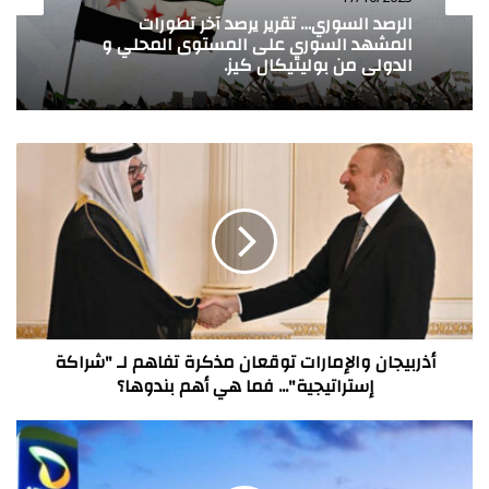
17/10/2025
17/10/2025
رصد كيان الاحتلال الإسرائيلي… تقرير أسبوعي
يرصد أبرز تطورات مشهد كيان الاحتلال
الإسرائيلي على المستوى المحلي والدولي
من بوليتكال كيز.
الرصد السوري… تقرير يرصد آخر تطورات
المشهد السوري على المستوى المحلي و
أذربيجان
الدولي من بوليتيكال كيز.
والإمارات
توقعان
مذكرة
تفاهم
لـ
"شراكة
إستراتيجية"...
فما
هي
أذربيجان والإمارات توقعان مذكرة تفاهم لـ "شراكة
أهم
إستراتيجية"... فما هي أهم بندوها؟
بندوها؟
لأي
شيء
تستعد