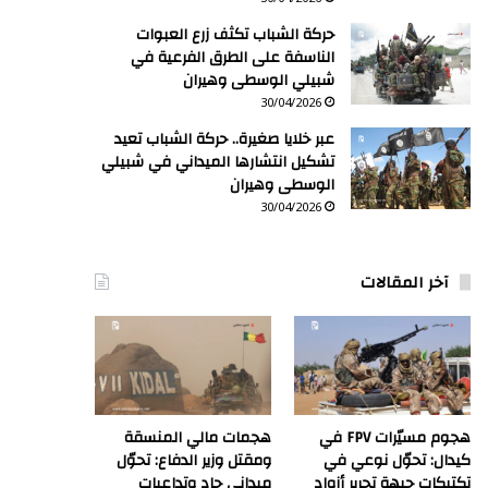
حركة الشباب تكثف زرع العبوات
الناسفة على الطرق الفرعية في
شبيلي الوسطى وهيران
30/04/2026
عبر خلايا صغيرة.. حركة الشباب تعيد
تشكيل انتشارها الميداني في شبيلي
الوسطى وهيران
30/04/2026
آخر المقالات
هجوم مسيّرات FPV في
هجمات مالي المنسقة
كيدال: تحوّل نوعي في
ومقتل وزير الدفاع: تحوّل
تكتيكات جبهة تحرير أزواد
ميداني حاد وتداعيات