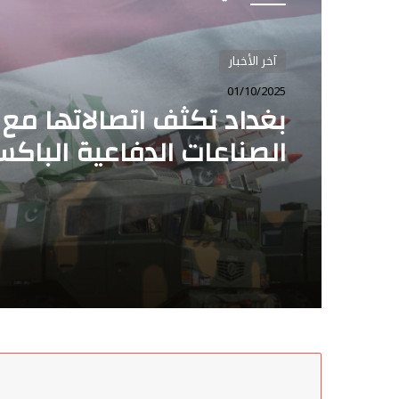
آخر الأخبار
آخر الأخبار
19/05/2025
01/10/2025
الحصاد… نشرة يومية لأبرز ا
الدولية من بوليتكال كيز
بغداد تكثف اتصالاتها مع
الصناعات الدفاعية الباكس