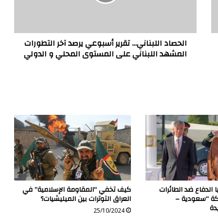
آخر
التطورات
المشهد
اللبناني
على
الحصاد اللبناني… تقرير أسبوعي يرصد آخر التطورات
المستوى
المشهد اللبناني على المستوى المحلي و الدولي
المحلي
و
الدولي
 الدفاع ضد الطائرات
كيف تخفي “المقاومة الإسلامية” في
كة “سعودية –
العراق التوترات بين الميليشيات؟
دة
25/10/2024