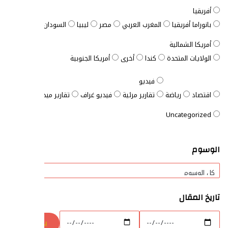
أفريقيا
بانوراما أفريقيا
المغرب العربي
مصر
ليبيا
السودان
الصومال
ت
أمريكا الشمالية
الولايات المتحدة
كندا
أخرى
أمريكا الجنوبية
فيديو
اقتصاد
رياضة
تقارير مرئية
فيديو غراف
تقارير ميدانية
المفتاح ا
Uncategorized
الوسوم
تاريخ المقال