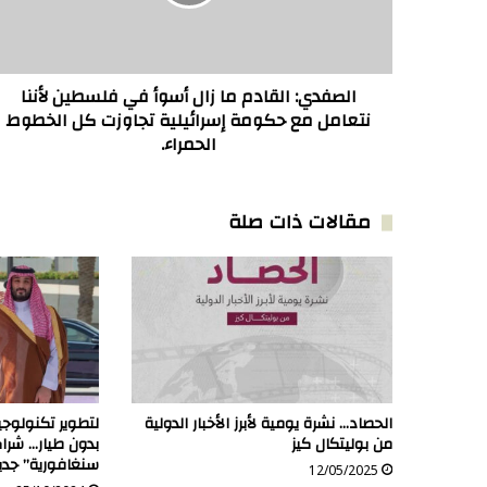
في
فلسطين
لأننا
نتعامل
مع
الصفدي: القادم ما زال أسوأ في فلسطين لأننا
حكومة
نتعامل مع حكومة إسرائيلية تجاوزت كل الخطوط
إسرائيلية
الحمراء.
تجاوزت
كل
الخطوط
مقالات ذات صلة
الحمراء.
الحصاد… نشرة يومية لأبرز الأخبار الدولية
لتطوير تكنولوجيا
من بوليتكال كيز
بدون طيار… شرا
سنغافورية” جدي
12/05/2025