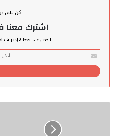
كن على درا
اشترك معنا في
لتحصل على تغطية إخبارية شامل
أدخل
بريدك
الإلكتروني
الصفدي:
القادم
ما
زال
أسوأ