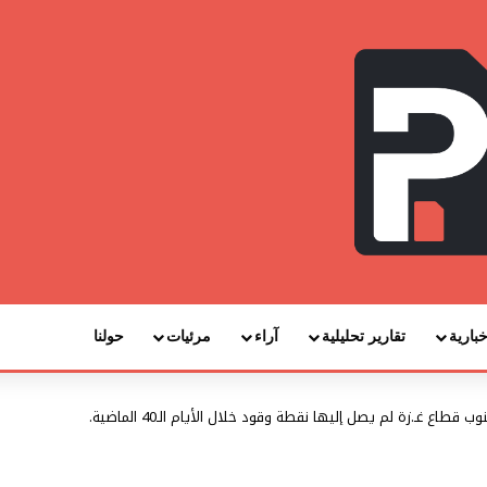
خبارية
تقارير تحليلية
آراء
مرئيات
حولنا
ع غـ.زة لم يصل إليها نقطة وقود خلال الأيام الـ40 الماضية.