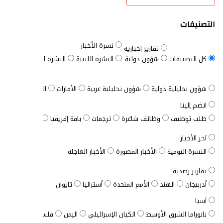
التصنيفات
نشرة الأخبار
تقارير إخبارية
كل التصنيفات
شؤون دولية
النشرة الليبية
النشرة السودانية
النش
شؤون تحليلية دولية
شؤون تحليلية عربية
الأمارات
الباقة الشاملة
انضم إلينا
طلب توظيف
وظائف شاغرة
ترجمات
باقة إفريقيا
الباقة المخصصة
آخر الأخبار
النشرة اليومية
الأخبار المصورة
الأخبار العاجلة
تقارير رصدية
أذربيجان
الهند
الأمم المتحدة
أستراليا
تايوان
آسيا
بانوراما الشرق الأوسط
الكيان الإسرائيلي
اليمن
فلسطين
الأردن