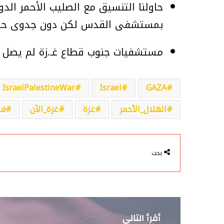
حاولنا التنسيق مع الصليب الأحمر الدو
بمستشفى القدس لكن دون جدوى حتى
مستشفيات جنوب قطاع غـ.زة لم يصل إليها نقط
IsraelPalestineWar
Israel
GAZA
الهلال_الأحمر
غزة
غزة_الآن
فل
بحث
أقرأ التالي