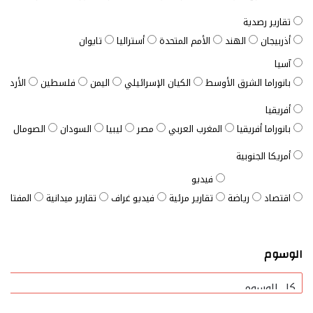
تقارير رصدية
أذربيجان
الهند
الأمم المتحدة
أستراليا
تايوان
آسيا
بانوراما الشرق الأوسط
الكيان الإسرائيلي
اليمن
فلسطين
الأردن
أفريقيا
بانوراما أفريقيا
المغرب العربي
مصر
ليبيا
السودان
الصومال
ت
أمريكا الجنوبية
فيديو
اقتصاد
رياضة
تقارير مرئية
فيديو غراف
تقارير ميدانية
المفتاح ا
الوسوم