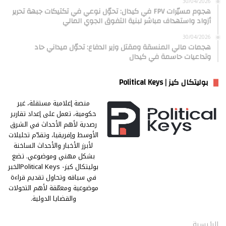
30/04/2026
هجوم مسيّرات FPV في كيدال: تحوّل نوعي في تكتيكات جبهة تحرير
أزواد واستهداف مباشر لبنية التفوق الجوي المالي
30/04/2026
هجمات مالي المنسقة ومقتل وزير الدفاع: تحوّل ميداني حاد
وتداعيات حاسمة في كيدال
بوليتكال كيز | Political Keys
منصة إعلامية مستقلة، غير
حكومية، تعمل على إعداد تقارير
رصدية لأهم الأحداث في الشرق
الأوسط وإفريقيا، وتقدّم تحليلات
لأبرز الأخبار والأحداث الساخنة
بشكل مهني وموضوعي. تضع
بوليتكال كيز- Political Keysالخبر
في سياقه وتحاول تقديم قراءة
موضوعية ومعمّقة لأهم التحولات
والقضايا الدولية.
الرئيسية