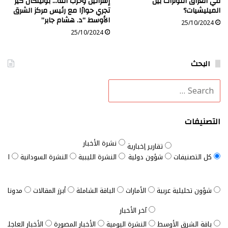
في العراق التوترات بين
إسرائيل وحزب الله… بوليتكال كيز
الميليشيات؟
تجري حوارًا مع رئيس مركز الشرق
الأوسط “د. هشام جابر”
25/10/2024
25/10/2024
البحث
التصنيفات
نشرة الأخبار
تقارير إخبارية
كل التصنيفات
شؤون دولية
النشرة الليبية
النشرة السودانية
النش
شؤون تحليلية عربية
الأمارات
الباقة الشاملة
أبرز المقالات
مدونات ب
آخر الأخبار
باقة الشرق الأوسط
النشرة اليومية
الأخبار المصورة
الأخبار العاجلة