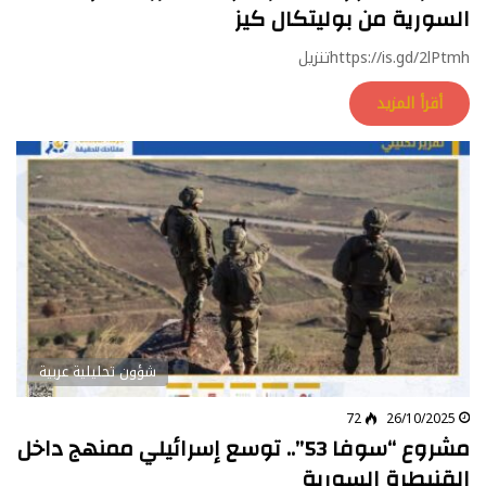
السورية من بوليتكال كيز
https://is.gd/2lPtmhتنزيل
أقرأ المزيد
شؤون تحليلية عربية
72
26/10/2025
مشروع “سوفا 53”.. توسع إسرائيلي ممنهج داخل
القنيطرة السورية