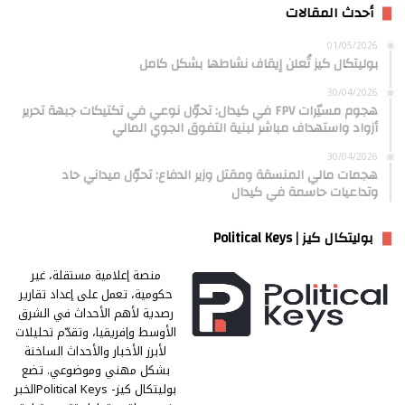
أحدث المقالات
01/05/2026
بوليتكال كيز تُعلن إيقاف نشاطها بشكل كامل
30/04/2026
هجوم مسيّرات FPV في كيدال: تحوّل نوعي في تكتيكات جبهة تحرير
أزواد واستهداف مباشر لبنية التفوق الجوي المالي
30/04/2026
هجمات مالي المنسقة ومقتل وزير الدفاع: تحوّل ميداني حاد
وتداعيات حاسمة في كيدال
بوليتكال كيز | Political Keys
منصة إعلامية مستقلة، غير
حكومية، تعمل على إعداد تقارير
رصدية لأهم الأحداث في الشرق
الأوسط وإفريقيا، وتقدّم تحليلات
لأبرز الأخبار والأحداث الساخنة
بشكل مهني وموضوعي. تضع
بوليتكال كيز- Political Keysالخبر