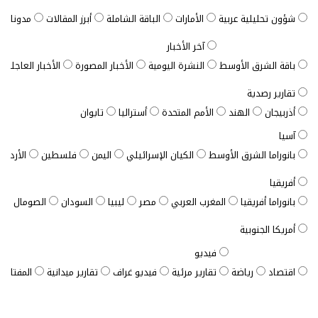
شؤون تحليلية عربية
الأمارات
الباقة الشاملة
أبرز المقالات
مدونات ب
آخر الأخبار
باقة الشرق الأوسط
النشرة اليومية
الأخبار المصورة
الأخبار العاجلة
تقارير رصدية
أذربيجان
الهند
الأمم المتحدة
أستراليا
تايوان
آسيا
بانوراما الشرق الأوسط
الكيان الإسرائيلي
اليمن
فلسطين
الأردن
أفريقيا
بانوراما أفريقيا
المغرب العربي
مصر
ليبيا
السودان
الصومال
ت
أمريكا الجنوبية
فيديو
اقتصاد
رياضة
تقارير مرئية
فيديو غراف
تقارير ميدانية
المفتاح ا