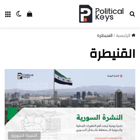
بحث عن
الق
الوضع ا
إستعراض سل
الرئيسية
/
القنيطرة
القنيطرة
النشرة السورية