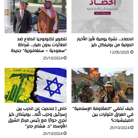
جوية
الحصاد… نشرة يومية لأبرز الأخبار
لتطوير تكنولوجيا الدفاع ضد
الدولية من بوليتكال كيز
الطائرات بدون طيار… شراكة
“سعودية – سنغافورية” جديدة
12/05/2025
25/10/2024
كيف تخفي “المقاومة الإسلامية”
خاص | للحديث عن الحرب بين
في العراق التوترات بين
إسرائيل وحزب الله… بوليتكال كيز
الميليشيات؟
تجري حوارًا مع رئيس مركز الشرق
الأوسط “د. هشام جابر”
25/10/2024
25/10/2024