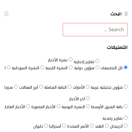
البحث
التصنيفات
نشرة الأخبار
تقارير إخبارية
كل التصنيفات
شؤون دولية
النشرة الليبية
النشرة السودانية
النش
شؤون تحليلية عربية
الأمارات
الباقة الشاملة
أبرز المقالات
مدونات ب
آخر الأخبار
باقة الشرق الأوسط
النشرة اليومية
الأخبار المصورة
الأخبار العاجلة
تقارير رصدية
أذربيجان
الهند
الأمم المتحدة
أستراليا
تايوان