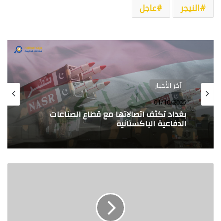
النيجر
عاجل
آخر الأخبار
آخر الأخبار
01/10/2025
19/05/2025
بغداد تكثف اتصالاتها مع قطاع الصناعات
الدفاعية الباكستانية
الحصاد… نشرة يومية لأبرز الأخبار الدولية من
بوليتكال كيز
وزارة
الداخلية
الكويتية
تعلن
ضبط
15