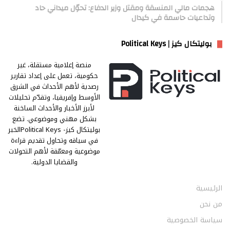
هجمات مالي المنسقة ومقتل وزير الدفاع: تحوّل ميداني حاد
وتداعيات حاسمة في كيدال
بوليتكال كيز | Political Keys
منصة إعلامية مستقلة، غير
حكومية، تعمل على إعداد تقارير
رصدية لأهم الأحداث في الشرق
الأوسط وإفريقيا، وتقدّم تحليلات
لأبرز الأخبار والأحداث الساخنة
بشكل مهني وموضوعي. تضع
بوليتكال كيز- Political Keysالخبر
في سياقه وتحاول تقديم قراءة
موضوعية ومعمّقة لأهم التحولات
والقضايا الدولية.
الرئيسية
من نحن
سياسة الخصوصية