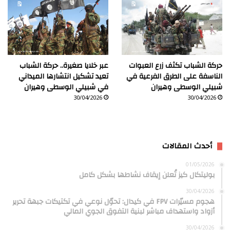
حركة الشباب تكثف زرع العبوات
عبر خلايا صغيرة.. حركة الشباب
الناسفة على الطرق الفرعية في
تعيد تشكيل انتشارها الميداني
شبيلي الوسطى وهيران
في شبيلي الوسطى وهيران
30/04/2026
30/04/2026
أحدث المقالات
01/05/2026
بوليتكال كيز تُعلن إيقاف نشاطها بشكل كامل
30/04/2026
هجوم مسيّرات FPV في كيدال: تحوّل نوعي في تكتيكات جبهة تحرير
أزواد واستهداف مباشر لبنية التفوق الجوي المالي
30/04/2026