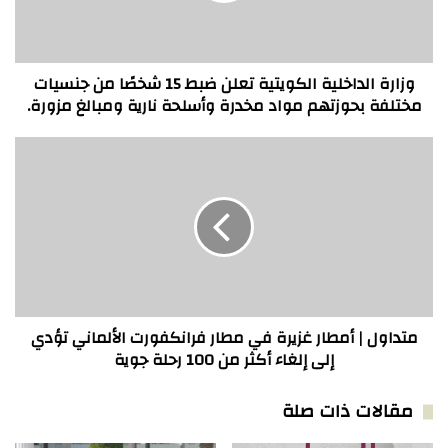
شخصًا
من
جنسيات
مختلفة
وزارة الداخلية الكويتية تعلن ضبط 15 شخصًا من جنسيات
بحوزتهم
مختلفة بحوزتهم مواد مخدرة وأسلحة نارية ومبالغ مزورة.
مواد
مخدرة
متداول
وأسلحة
|
نارية
أمطار
ومبالغ
غزيرة
مزورة.
في
مطار
فرانكفورت
الألماني
تؤدي
إلى
متداول | أمطار غزيرة في مطار فرانكفورت الألماني تؤدي
إلغاء
إلى إلغاء أكثر من 100 رحلة جوية
أكثر
من
مقالات ذات صلة
100
رحلة