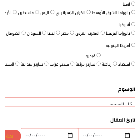
آسيا
بانوراما الشرق الأوسط
الكيان الإسرائيلي
اليمن
فلسطين
الأردن
أفريقيا
بانوراما أفريقيا
المغرب العربي
مصر
ليبيا
السودان
الصومال
ت
أمريكا الجنوبية
فيديو
اقتصاد
رياضة
تقارير مرئية
فيديو غراف
تقارير ميدانية
المفتاح ا
الوسوم
تاريخ المقال