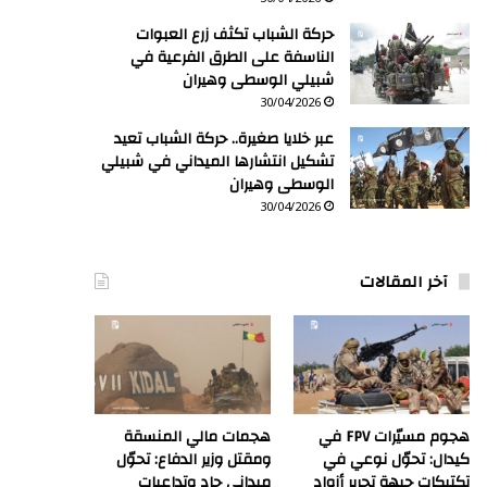
حركة الشباب تكثف زرع العبوات
الناسفة على الطرق الفرعية في
شبيلي الوسطى وهيران
30/04/2026
عبر خلايا صغيرة.. حركة الشباب تعيد
تشكيل انتشارها الميداني في شبيلي
الوسطى وهيران
30/04/2026
آخر المقالات
هجوم مسيّرات FPV في
هجمات مالي المنسقة
كيدال: تحوّل نوعي في
ومقتل وزير الدفاع: تحوّل
تكتيكات جبهة تحرير أزواد
ميداني حاد وتداعيات