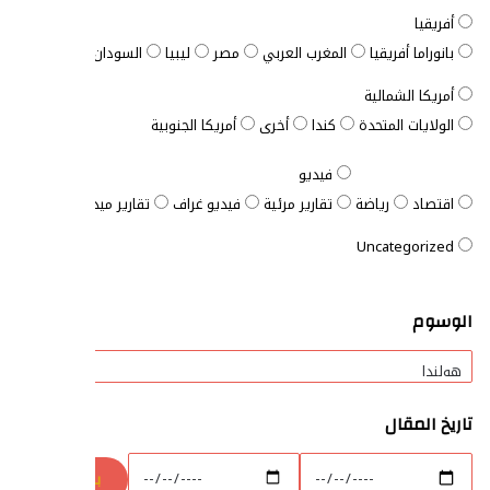
أفريقيا
بانوراما أفريقيا
المغرب العربي
مصر
ليبيا
السودان
الصومال
ت
أمريكا الشمالية
الولايات المتحدة
كندا
أخرى
أمريكا الجنوبية
فيديو
اقتصاد
رياضة
تقارير مرئية
فيديو غراف
تقارير ميدانية
المفتاح ا
Uncategorized
الوسوم
تاريخ المقال