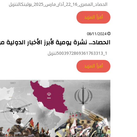
الحصاد_المصري_16_22_آذار_مارس_2025_بوليتكالتنزيل
أقرأ المزيد
08/11/2024
الحصاد… نشرة يومية لأبرز الأخبار الدولية م
1_5003972869361763313تنزيل
أقرأ المزيد