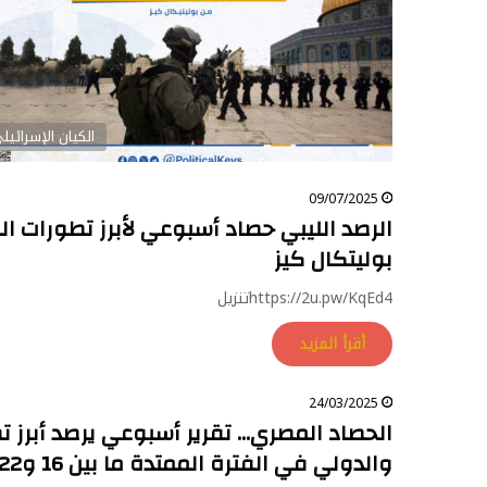
الكيان الإسرائيل
09/07/2025
الرصد الليبي حصاد أسبوعي لأبرز تطورات 
بوليتكال كيز
https://2u.pw/KqEd4تنزيل
أقرأ المزيد
24/03/2025
الحصاد المصري… تقرير أسبوعي يرصد أبرز
والدولي في الفترة الممتدة ما بين 16 و22 آذار من بوليتكال كيز.