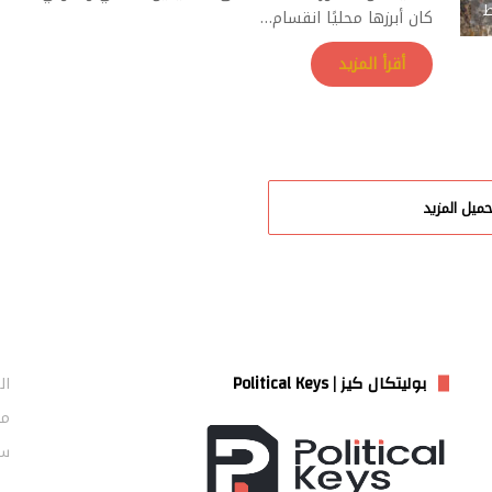
ط
كان أبرزها محليًا انقسام…
أقرأ المزيد
حميل المزيد
بوليتكال كيز | Political Keys
ال
من
سي