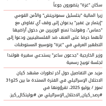
سكان "غزة" يتضورون جوعاً
زيرا المالية "بتلسئيل سموتريتش" والأمن القومي
"إيتمار بن غفير" يدعوان إلى وقف أي تفاوض مع
"حماس"، وهولندا تمنع الوزيرين من دخول أراضيها
لأنهما حرضا على العنف ضد الفلسطينيين ودعوا إلى
التطهير العرقي في "غزة" وتوسيع المستوطنات
وزير الخارجية "جدعون ساعر" يستدعي سفيرة هولندا
لجلسة توبيخ رسمية
مزيد من التفاصيل حول آخر تطورات مشهد كيان
الاحتلال الإسرائيلي في الفترة الممتدة ما بين 25و31
تموز / يوليو 2025، تقرؤونها في
#رصد_كيان_الاحتلال_الإسرائيلي من #بوليتكال_كيز.