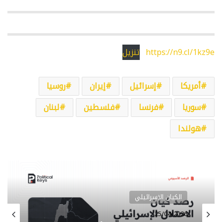
https://n9.cl/1kz9e
تنزيل
أمريكا
إسرائيل
إيران
روسيا
سوريا
فرنسا
فلسطين
لبنان
هولندا
الكيان الإسرائيلي
الكيان الإسرائيلي