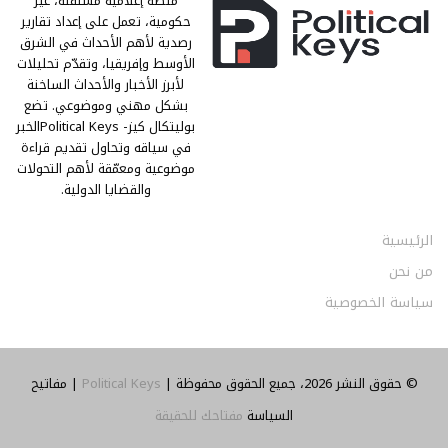
منصة إعلامية مستقلة، غير
حكومية، تعمل على إعداد تقارير
رصدية لأهم الأحداث في الشرق
الأوسط وإفريقيا، وتقدّم تحليلات
لأبرز الأخبار والأحداث الساخنة
بشكل مهني وموضوعي. تضع
بوليتكال كيز- Political Keysالخبر
في سياقه وتحاول تقديم قراءة
موضوعية ومعمّقة لأهم التحولات
والقضايا الدولية.
الرئيسية
من نحن
سياسة الخصوصية
© حقوق النشر 2026، جميع الحقوق محفوظة |
Political Keys
| مفاتيح
السياسة
مفتاحك للحقيقة