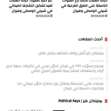
حركة الشباب تكثف زرع العبوات
عبر خلايا صغيرة.. حركة الشباب
الناسفة على الطرق الفرعية في
تعيد تشكيل انتشارها الميداني
شبيلي الوسطى وهيران
في شبيلي الوسطى وهيران
30/04/2026
30/04/2026
أحدث المقالات
01/05/2026
بوليتكال كيز تُعلن إيقاف نشاطها بشكل كامل
30/04/2026
هجوم مسيّرات FPV في كيدال: تحوّل نوعي في تكتيكات جبهة تحرير
أزواد واستهداف مباشر لبنية التفوق الجوي المالي
30/04/2026
هجمات مالي المنسقة ومقتل وزير الدفاع: تحوّل ميداني حاد
وتداعيات حاسمة في كيدال
بوليتكال كيز | Political Keys