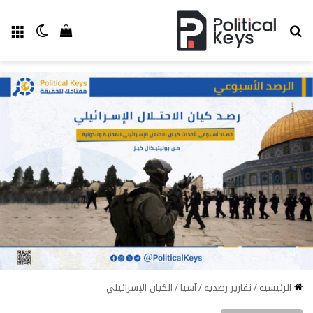
بحث عن
الق
الوضع ا
إستعراض سل
الرئيسية
/
تقارير رصدية
/
آسيا
/
الكيان الإسرائيلي