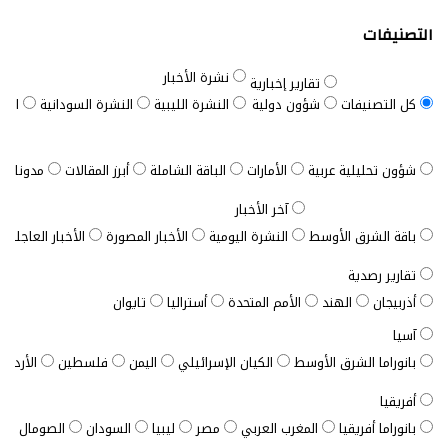
التصنيفات
نشرة الأخبار
تقارير إخبارية
كل التصنيفات
شؤون دولية
النشرة الليبية
النشرة السودانية
النش
شؤون تحليلية عربية
الأمارات
الباقة الشاملة
أبرز المقالات
مدونات ب
آخر الأخبار
باقة الشرق الأوسط
النشرة اليومية
الأخبار المصورة
الأخبار العاجلة
تقارير رصدية
أذربيجان
الهند
الأمم المتحدة
أستراليا
تايوان
آسيا
بانوراما الشرق الأوسط
الكيان الإسرائيلي
اليمن
فلسطين
الأردن
أفريقيا
بانوراما أفريقيا
المغرب العربي
مصر
ليبيا
السودان
الصومال
ت