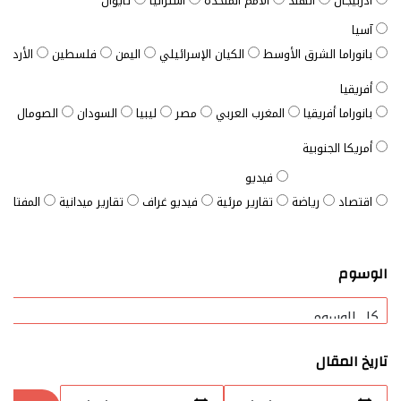
أذربيجان
الهند
الأمم المتحدة
أستراليا
تايوان
آسيا
بانوراما الشرق الأوسط
الكيان الإسرائيلي
اليمن
فلسطين
الأردن
أفريقيا
بانوراما أفريقيا
المغرب العربي
مصر
ليبيا
السودان
الصومال
ت
أمريكا الجنوبية
فيديو
اقتصاد
رياضة
تقارير مرئية
فيديو غراف
تقارير ميدانية
المفتاح ا
الوسوم
تاريخ المقال