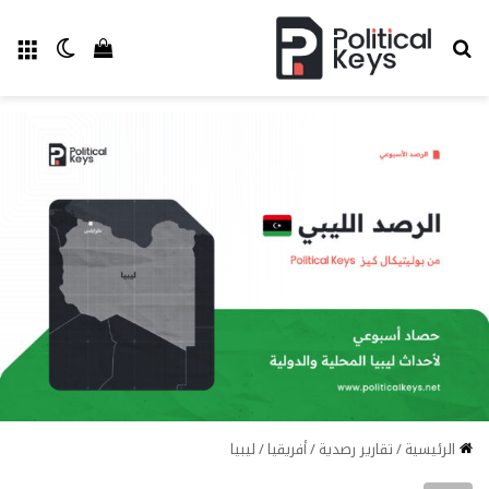
بحث عن
الق
الوضع ا
إستعراض سل
الرئيسية
/
تقارير رصدية
/
أفريقيا
/
ليبيا