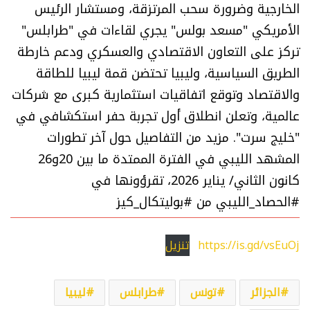
الخارجية وضرورة سحب المرتزقة، ومستشار الرئيس
الأمريكي "مسعد بولس" يجري لقاءات في "طرابلس"
تركز على التعاون الاقتصادي والعسكري ودعم خارطة
الطريق السياسية، وليبيا تحتضن قمة ليبيا للطاقة
والاقتصاد وتوقع اتفاقيات استثمارية كبرى مع شركات
عالمية، وتعلن انطلاق أول تجربة حفر استكشافي في
"خليج سرت". مزيد من التفاصيل حول آخر تطورات
المشهد الليبي في الفترة الممتدة ما بين 20و26
كانون الثاني/ يناير 2026، تقرؤونها في
#الحصاد_الليبي من #بوليتكال_كيز
https://is.gd/vsEuOj
تنزيل
الجزائر
تونس
طرابلس
ليبيا