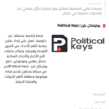
30/04/2026
هجمات مالي المنسقة ومقتل وزير الدفاع: تحوّل ميداني حاد
وتداعيات حاسمة في كيدال
بوليتكال كيز | Political Keys
منصة إعلامية مستقلة، غير
حكومية، تعمل على إعداد تقارير
رصدية لأهم الأحداث في الشرق
الأوسط وإفريقيا، وتقدّم تحليلات
لأبرز الأخبار والأحداث الساخنة
بشكل مهني وموضوعي. تضع
بوليتكال كيز- Political Keysالخبر
في سياقه وتحاول تقديم قراءة
موضوعية ومعمّقة لأهم التحولات
والقضايا الدولية.
الرئيسية
من نحن