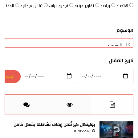
اقتصاد
رياضة
تقارير مرئية
فيديو غراف
تقارير ميدانية
المفتاح ا
الوسوم
تاريخ المقال
بوليتكال كيز تُعلن إيقاف نشاطها بشكل كامل
01/05/2026