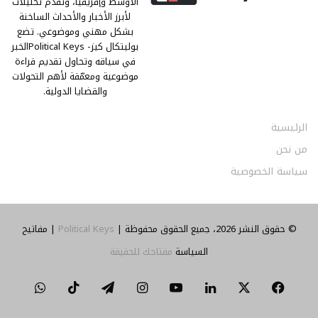
الأوسط وإفريقيا، وتقدّم تحليلات
لأبرز الأخبار والأحداث الساخنة
بشكل مهني وموضوعي. تضع
بوليتكال كيز- Political Keysالخبر
في سياقه وتحاول تقديم قراءة
موضوعية ومعمّقة لأهم التحولات
والقضايا الدولية.
الرئيسية
من نحن
سياسة الخصوصية
© حقوق النشر 2026، جميع الحقوق محفوظة |
Political Keys
| مفاتيح
السياسة
مفتاحك للحقيقة
‫X
فيسبوك
لينكدإن
‫YouTube
انستقرام
تيلقرام
‫TikTok
واتساب