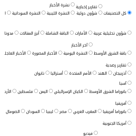
نشرة الأخبار
تقارير إخبارية
كل التصنيفات
شؤون دولية
النشرة الليبية
النشرة السودانية
النش
شؤون تحليلية عربية
الأمارات
الباقة الشاملة
أبرز المقالات
مدونات ب
آخر الأخبار
باقة الشرق الأوسط
النشرة اليومية
الأخبار المصورة
الأخبار العاجلة
تقارير رصدية
أذربيجان
الهند
الأمم المتحدة
أستراليا
تايوان
آسيا
بانوراما الشرق الأوسط
الكيان الإسرائيلي
اليمن
فلسطين
الأردن
أفريقيا
بانوراما أفريقيا
المغرب العربي
مصر
ليبيا
السودان
الصومال
ت
أمريكا الجنوبية
فيديو