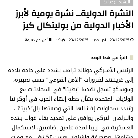
النشرة الإخبارية
النشرة الدولية… نشرة يومية لأبرز
الأخبار الدولية من بوليتكال كيز
23/12/2025
آخر تحديث: 23/12/2025
19
أقل من دقيقة
اقرأ في هذا الرصد
الرئيس الأميركي دونالد ترامب يشدد على حاجة بلاده
إلى غرينلاند لضرورات "الأمن القومي" حسب تعبيره،
وموسكو تسجل تقدما "بطيئا" في المحادثات مع
الولايات المتحدة بشأن خطة إنهاء الحرب في أوكرانيا
وتندد بمحاولات إفشالها التي وصفتها بال"خبيثة"،
والبرلمان التركي يوافق على تمديد بقاء قوات بلاده
العسكرية في ليبيا لمدة عامين إضافيين، لاستكمال
مهامها، وصحيفة واشنطن بوست تكشف بمعلومات