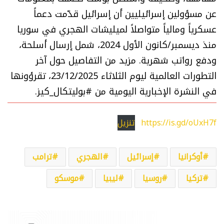
عن مسؤولين إسرائيليين أن إسرائيل قدّمت دعماً
عسكرياً ومالياً متواصلاً لميليشات الهجري في سوريا
منذ ديسمبر/كانون الأول 2024، شمل إرسال أسلحة،
ودفع رواتب شهرية. مزيد من التفاصيل حول آخر
التطورات العالمية ليوم الثلاثاء 23/12/2025، تقرؤونها
في النشرة الإخبارية اليومية من #بوليتكال_كيز.
https://is.gd/oUxH7f
تنزيل
أوكرانيا
إسرائيل
الهجري
ترامب
تركيا
روسيا
ليبيا
موسكو