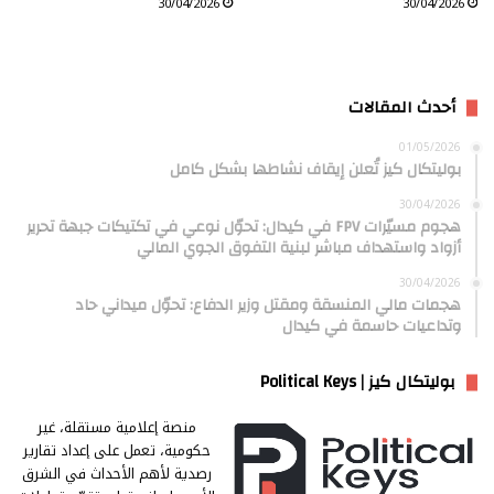
30/04/2026
30/04/2026
أحدث المقالات
01/05/2026
بوليتكال كيز تُعلن إيقاف نشاطها بشكل كامل
30/04/2026
هجوم مسيّرات FPV في كيدال: تحوّل نوعي في تكتيكات جبهة تحرير
أزواد واستهداف مباشر لبنية التفوق الجوي المالي
30/04/2026
هجمات مالي المنسقة ومقتل وزير الدفاع: تحوّل ميداني حاد
وتداعيات حاسمة في كيدال
بوليتكال كيز | Political Keys
منصة إعلامية مستقلة، غير
حكومية، تعمل على إعداد تقارير
رصدية لأهم الأحداث في الشرق