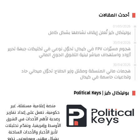
أحدث المقالات
01/05/2026
بوليتكال كيز تُعلن إيقاف نشاطها بشكل كامل
30/04/2026
هجوم مسيّرات FPV في كيدال: تحوّل نوعي في تكتيكات جبهة تحرير
أزواد واستهداف مباشر لبنية التفوق الجوي المالي
30/04/2026
هجمات مالي المنسقة ومقتل وزير الدفاع: تحوّل ميداني حاد
وتداعيات حاسمة في كيدال
بوليتكال كيز | Political Keys
منصة إعلامية مستقلة، غير
حكومية، تعمل على إعداد تقارير
رصدية لأهم الأحداث في الشرق
الأوسط وإفريقيا، وتقدّم تحليلات
لأبرز الأخبار والأحداث الساخنة
بشكل مهني وموضوعي. تضع