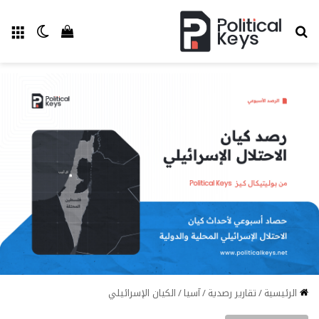
بحث عن
الق
الوضع ا
إستعراض سل
الرئيسية
/
تقارير رصدية
/
آسيا
/
الكيان الإسرائيلي