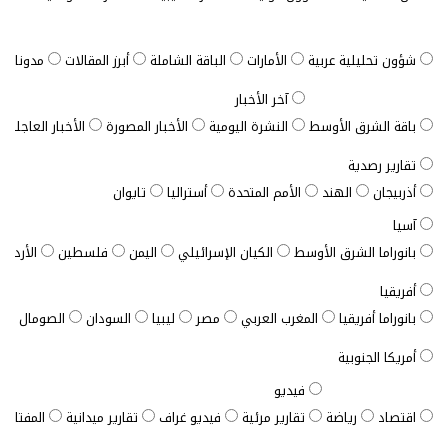
شؤون تحليلية عربية
الأمارات
الباقة الشاملة
أبرز المقالات
مدونات ب
آخر الأخبار
باقة الشرق الأوسط
النشرة اليومية
الأخبار المصورة
الأخبار العاجلة
تقارير رصدية
أذربيجان
الهند
الأمم المتحدة
أستراليا
تايوان
آسيا
بانوراما الشرق الأوسط
الكيان الإسرائيلي
اليمن
فلسطين
الأردن
أفريقيا
بانوراما أفريقيا
المغرب العربي
مصر
ليبيا
السودان
الصومال
ت
أمريكا الجنوبية
فيديو
اقتصاد
رياضة
تقارير مرئية
فيديو غراف
تقارير ميدانية
المفتاح ا