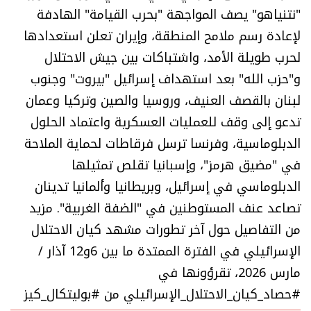
"نتنياهو" يصف المواجهة "بحرب القيامة" الهادفة
لإعادة رسم ملامح المنطقة، وإيران تعلن استعدادها
لحرب طويلة الأمد، واشتباكات بين جيش الاحتلال
و"حزب الله" بعد استهداف إسرائيل "بيروت" وجنوب
لبنان بالقصف العنيف، وروسيا والصين وتركيا وعمان
تدعو إلى وقف للعمليات العسكرية واعتماد الحلول
الدبلوماسية، وفرنسا ترسل فرقاطات لحماية الملاحة
في "مضيق هرمز"، وإسبانيا تقلص تمثيلها
الدبلوماسي في إسرائيل، وبريطانيا وألمانيا تدينان
تصاعد عنف المستوطنين في "الضفة الغربية". مزيد
من التفاصيل حول آخر تطورات مشهد كيان الاحتلال
الإسرائيلي في الفترة الممتدة ما بين 6و12 آذار /
مارس 2026، تقرؤونها في
#حصاد_كيان_الاحتلال_الإسرائيلي من #بوليتكال_كيز