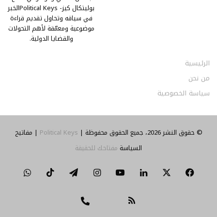
بوليتكال كيز- Political Keysالخبر
في سياقه وتحاول تقديم قراءة
موضوعية ومعمّقة لأهم التحولات
والقضايا الدولية.
الرئيسية
من نحن
سياسة الخصوصية
© حقوق النشر 2026، جميع الحقوق محفوظة |
Political Keys
| مفاتيح
السياسة
مفتاحك للحقيقة
‫X
فيسبوك
لينكدإن
‫YouTube
انستقرام
تيلقرام
‫TikTok
واتساب
ملخص
تواصل
Threads