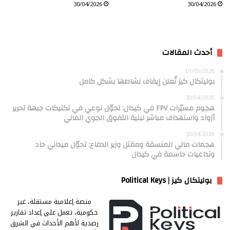
30/04/2026
30/04/2026
أحدث المقالات
01/05/2026
بوليتكال كيز تُعلن إيقاف نشاطها بشكل كامل
30/04/2026
هجوم مسيّرات FPV في كيدال: تحوّل نوعي في تكتيكات جبهة تحرير
أزواد واستهداف مباشر لبنية التفوق الجوي المالي
30/04/2026
هجمات مالي المنسقة ومقتل وزير الدفاع: تحوّل ميداني حاد
وتداعيات حاسمة في كيدال
بوليتكال كيز | Political Keys
منصة إعلامية مستقلة، غير
حكومية، تعمل على إعداد تقارير
رصدية لأهم الأحداث في الشرق