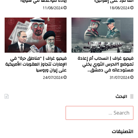
الله للرد على إسرائيل؟
زيادة قواعدها في سوريا؟
11/08/2024
18/08/2024
فيديو غراف | انسحاب أم إعادة
فيديو غراف | “مناطق حرة” في
تموضع ؟الحرس الثوري يخلي
الإمارات تتجاوز العقوبات الأمريكية
مستودعاته في دمشق…
على إيران وروسيا
24/07/2024
31/07/2024
البحث
التصنيفات