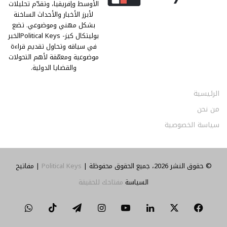
الأوسط وإفريقيا، وتقدّم تحليلات
لأبرز الأخبار والأحداث الساخنة
بشكل مهني وموضوعي. تضع
بوليتكال كيز- Political Keysالخبر
في سياقه وتحاول تقديم قراءة
موضوعية ومعمّقة لأهم التحولات
والقضايا الدولية.
الرئيسية
من نحن
سياسة الخصوصية
© حقوق النشر 2026، جميع الحقوق محفوظة |
Political Keys
| مفاتيح
السياسة
مفتاحك للحقيقة
‫X
فيسبوك
لينكدإن
‫YouTube
انستقرام
تيلقرام
‫TikTok
واتساب