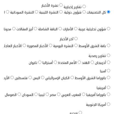
نشرة الأخبار
تقارير إخبارية
كل التصنيفات
شؤون دولية
النشرة الليبية
النشرة السودانية
النش
شؤون تحليلية عربية
الأمارات
الباقة الشاملة
أبرز المقالات
مدونات ب
آخر الأخبار
باقة الشرق الأوسط
النشرة اليومية
الأخبار المصورة
الأخبار العاجلة
تقارير رصدية
أذربيجان
الهند
الأمم المتحدة
أستراليا
تايوان
آسيا
بانوراما الشرق الأوسط
الكيان الإسرائيلي
اليمن
فلسطين
الأردن
أفريقيا
بانوراما أفريقيا
المغرب العربي
مصر
ليبيا
السودان
الصومال
ت
أمريكا الجنوبية
فيديو