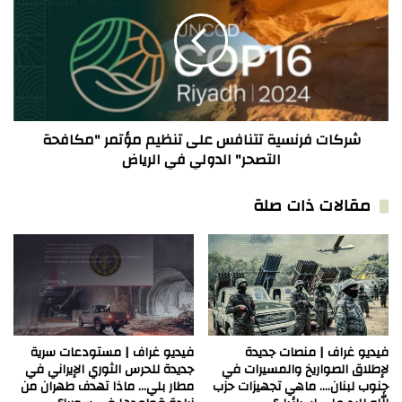
تتنافس
على
تنظيم
مؤتمر
"مكافحة
التصحر"
الدولي
في
شركات فرنسية تتنافس على تنظيم مؤتمر "مكافحة
الرياض
التصحر" الدولي في الرياض
مقالات ذات صلة
فيديو غراف | منصات جديدة
فيديو غراف | مستودعات سرية
لإطلاق الصواريخ والمسيرات في
جديدة للحرس الثوري الإيراني في
جنوب لبنان…. ماهي تجهيزات حزب
مطار بلي… ماذا تهدف طهران من