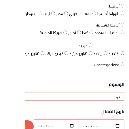
أفريقيا
بانوراما أفريقيا
المغرب العربي
مصر
ليبيا
السودان
الصومال
ت
أمريكا الشمالية
الولايات المتحدة
كندا
أخرى
أمريكا الجنوبية
فيديو
اقتصاد
رياضة
تقارير مرئية
فيديو غراف
تقارير ميدانية
المفتاح ا
Uncategorized
الوسوم
تاريخ المقال