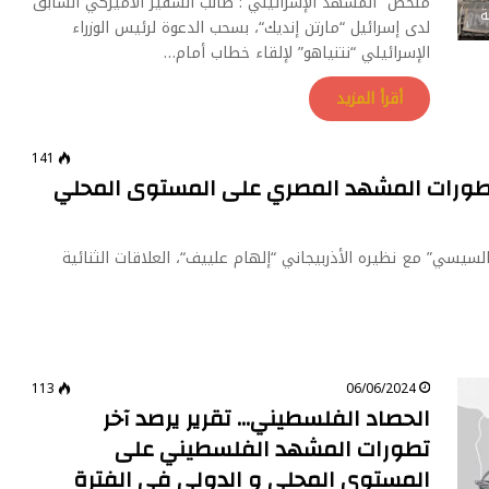
ملخص “المشهد الإسرائيلي”: طالب السفير الأميركي السابق
ة
لدى إسرائيل “مارتن إنديك“، بسحب الدعوة لرئيس الوزراء
الإسرائيلي “نتنياهو” لإلقاء خطاب أمام…
أقرأ المزيد
141
 تطورات المشهد المصري على المستوى المحلي
يسي” مع نظيره الأذربيجاني “إلهام علييف“، العلاقات الثنائية
113
06/06/2024
الحصاد الفلسطيني… تقرير يرصد آخر
تطورات المشهد الفلسطيني على
المستوى المحلي و الدولي في الفترة