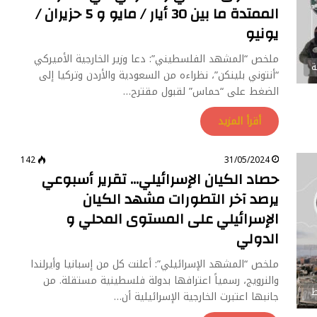
الممتدة ما بين 30 أيار / مايو و 5 حزيران /
يونيو
ملخص “المشهد الفلسطيني”: دعا وزير الخارجية الأميركي
ة
“أنتوني بلينكن”، نظراءه من السعودية والأردن وتركيا إلى
الضغط على “حماس” لقبول مقترح…
أقرأ المزيد
142
31/05/2024
حصاد الكيان الإسرائيلي… تقرير أسبوعي
يرصد آخر التطورات مشهد الكيان
الإسرائيلي على المستوى المحلي و
الدولي
ملخص “المشهد الإسرائيلي”: أعلنت كل من إسبانيا وأيرلندا
والنرويج، رسمياً اعترافها بدولة فلسطينية مستقلة. من
ط
جانبها اعتبرت الخارجية الإسرائيلية أن…