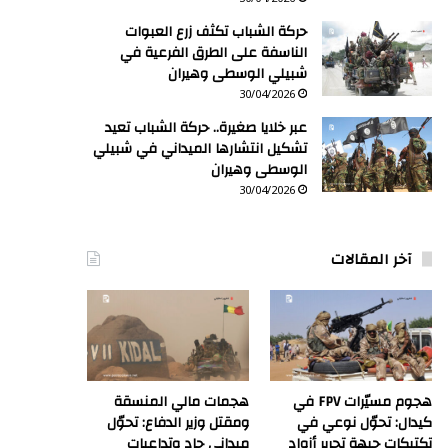
حركة الشباب تكثف زرع العبوات
الناسفة على الطرق الفرعية في
شبيلي الوسطى وهيران
30/04/2026
عبر خلايا صغيرة.. حركة الشباب تعيد
تشكيل انتشارها الميداني في شبيلي
الوسطى وهيران
30/04/2026
آخر المقالات
هجوم مسيّرات FPV في
هجمات مالي المنسقة
كيدال: تحوّل نوعي في
ومقتل وزير الدفاع: تحوّل
تكتيكات جبهة تحرير أزواد
ميداني حاد وتداعيات