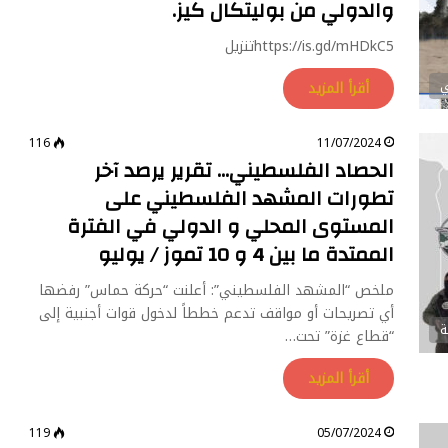
والدولي من بوليتكال كيز.
https://is.gd/mHDkC5تنزيل
ي
أقرأ المزيد
116
11/07/2024
الحصاد الفلسطيني… تقرير يرصد آخر
تطورات المشهد الفلسطيني على
المستوى المحلي و الدولي في الفترة
الممتدة ما بين 4 و 10 تموز / يوليو
ملخص “المشهد الفلسطيني”: أعلنت “حركة حماس” رفضها
أي تصريحات أو مواقف تدعم خططاً لدخول قوات أجنبية إلى
ة
“قطاع غزة” تحت…
أقرأ المزيد
119
05/07/2024