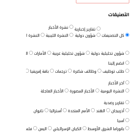
التصنيفات
نشرة الأخبار
تقارير إخبارية
كل التصنيفات
شؤون دولية
النشرة الليبية
النشرة السودانية
النش
شؤون تحليلية دولية
شؤون تحليلية عربية
الأمارات
الباقة الشاملة
انضم إلينا
طلب توظيف
وظائف شاغرة
ترجمات
باقة إفريقيا
الباقة المخصصة
آخر الأخبار
النشرة اليومية
الأخبار المصورة
الأخبار العاجلة
تقارير رصدية
أذربيجان
الهند
الأمم المتحدة
أستراليا
تايوان
آسيا
بانوراما الشرق الأوسط
الكيان الإسرائيلي
اليمن
فلسطين
الأردن