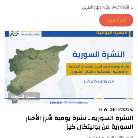
https://2u.pw/YnGlPCتنزيل
أقرأ المزيد
النشرة السورية
13
04/10/2025
النشرة السورية… نشرة يومية لأبرز الأخبار
السورية من بوليتكال كيز
https://n9.cl/9leho2تنزيل