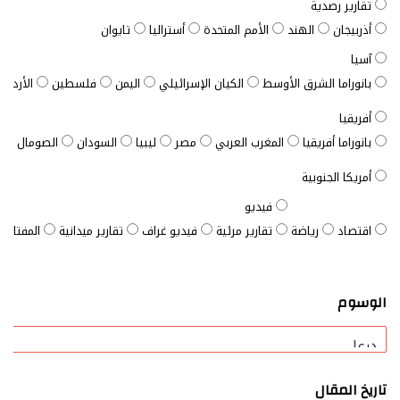
تقارير رصدية
أذربيجان
الهند
الأمم المتحدة
أستراليا
تايوان
آسيا
بانوراما الشرق الأوسط
الكيان الإسرائيلي
اليمن
فلسطين
الأردن
أفريقيا
بانوراما أفريقيا
المغرب العربي
مصر
ليبيا
السودان
الصومال
ت
أمريكا الجنوبية
فيديو
اقتصاد
رياضة
تقارير مرئية
فيديو غراف
تقارير ميدانية
المفتاح ا
الوسوم
تاريخ المقال