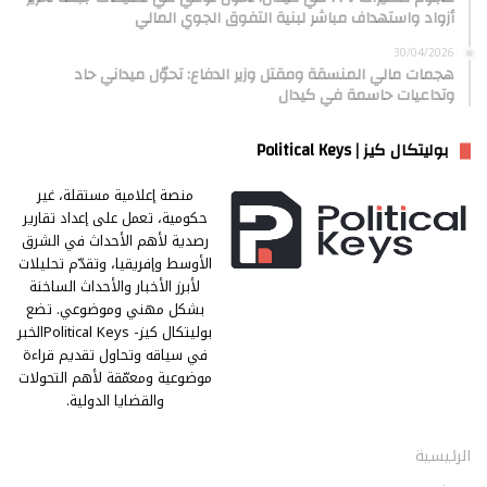
أزواد واستهداف مباشر لبنية التفوق الجوي المالي
30/04/2026
هجمات مالي المنسقة ومقتل وزير الدفاع: تحوّل ميداني حاد
وتداعيات حاسمة في كيدال
بوليتكال كيز | Political Keys
منصة إعلامية مستقلة، غير
حكومية، تعمل على إعداد تقارير
رصدية لأهم الأحداث في الشرق
الأوسط وإفريقيا، وتقدّم تحليلات
لأبرز الأخبار والأحداث الساخنة
بشكل مهني وموضوعي. تضع
بوليتكال كيز- Political Keysالخبر
في سياقه وتحاول تقديم قراءة
موضوعية ومعمّقة لأهم التحولات
والقضايا الدولية.
الرئيسية