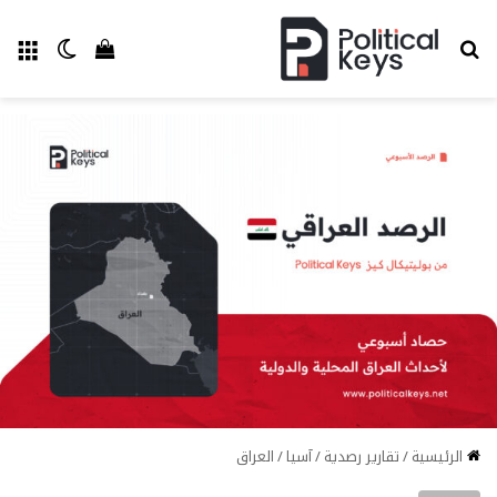
بحث عن
الق
الوضع ا
إستعراض سل
الرئيسية
/
تقارير رصدية
/
آسيا
/
العراق