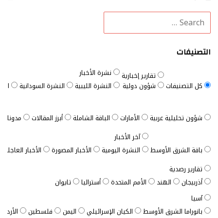
التصنيفات
نشرة الأخبار
تقارير إخبارية
كل التصنيفات
شؤون دولية
النشرة الليبية
النشرة السودانية
النش
شؤون تحليلية عربية
الأمارات
الباقة الشاملة
أبرز المقالات
مدونات ب
آخر الأخبار
باقة الشرق الأوسط
النشرة اليومية
الأخبار المصورة
الأخبار العاجلة
تقارير رصدية
أذربيجان
الهند
الأمم المتحدة
أستراليا
تايوان
آسيا
بانوراما الشرق الأوسط
الكيان الإسرائيلي
اليمن
فلسطين
الأردن