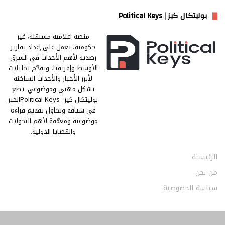
بوليتكال كيز | Political Keys
منصة إعلامية مستقلة، غير
حكومية، تعمل على إعداد تقارير
رصدية لأهم الأحداث في الشرق
الأوسط وإفريقيا، وتقدّم تحليلات
لأبرز الأخبار والأحداث الساخنة
بشكل مهني وموضوعي. تضع
بوليتكال كيز- Political Keysالخبر
في سياقه وتحاول تقديم قراءة
موضوعية ومعمّقة لأهم التحولات
والقضايا الدولية.
الرئيسية
من نحن
سياسة الخصوصية