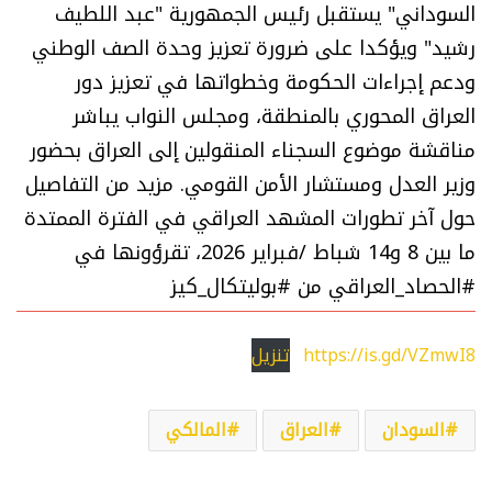
السوداني" يستقبل رئيس الجمهورية "عبد اللطيف
رشيد" ويؤكدا على ضرورة تعزيز وحدة الصف الوطني
ودعم إجراءات الحكومة وخطواتها في تعزيز دور
العراق المحوري بالمنطقة، ومجلس النواب يباشر
مناقشة موضوع السجناء المنقولين إلى العراق بحضور
وزير العدل ومستشار الأمن القومي. مزيد من التفاصيل
حول آخر تطورات المشهد العراقي في الفترة الممتدة
ما بين 8 و14 شباط /فبراير 2026، تقرؤونها في
#الحصاد_العراقي من #بوليتكال_كيز
https://is.gd/VZmwI8
تنزيل
السودان
العراق
المالكي