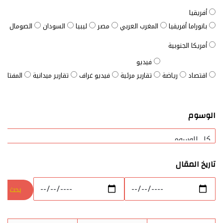
أفريقيا
بانوراما أفريقيا
المغرب العربي
مصر
ليبيا
السودان
الصومال
ت
أمريكا الجنوبية
فيديو
اقتصاد
رياضة
تقارير مرئية
فيديو غراف
تقارير ميدانية
المفتاح ا
الوسوم
تاريخ المقال