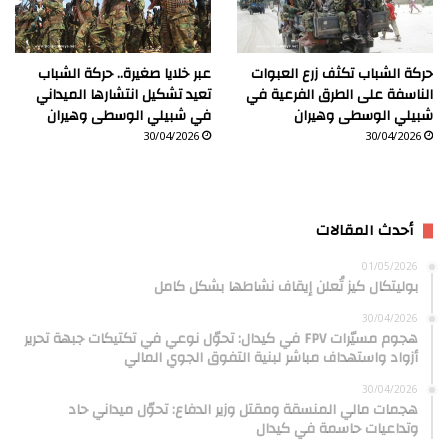
حركة الشباب تكثف زرع العبوات
عبر خلايا صغيرة.. حركة الشباب
الناسفة على الطرق الفرعية في
تعيد تشكيل انتشارها الميداني
شبيلي الوسطى وهيران
في شبيلي الوسطى وهيران
30/04/2026
30/04/2026
أحدث المقالات
01/05/2026
بوليتكال كيز تُعلن إيقاف نشاطها بشكل كامل
30/04/2026
هجوم مسيّرات FPV في كيدال: تحوّل نوعي في تكتيكات جبهة تحرير
أزواد واستهداف مباشر لبنية التفوق الجوي المالي
30/04/2026
هجمات مالي المنسقة ومقتل وزير الدفاع: تحوّل ميداني حاد
وتداعيات حاسمة في كيدال