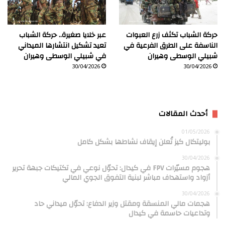
حركة الشباب تكثف زرع العبوات
عبر خلايا صغيرة.. حركة الشباب
الناسفة على الطرق الفرعية في
تعيد تشكيل انتشارها الميداني
شبيلي الوسطى وهيران
في شبيلي الوسطى وهيران
30/04/2026
30/04/2026
أحدث المقالات
01/05/2026
بوليتكال كيز تُعلن إيقاف نشاطها بشكل كامل
30/04/2026
هجوم مسيّرات FPV في كيدال: تحوّل نوعي في تكتيكات جبهة تحرير
أزواد واستهداف مباشر لبنية التفوق الجوي المالي
30/04/2026
هجمات مالي المنسقة ومقتل وزير الدفاع: تحوّل ميداني حاد
وتداعيات حاسمة في كيدال