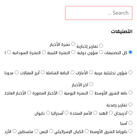
التصنيفات
نشرة الأخبار
تقارير إخبارية
كل التصنيفات
شؤون دولية
النشرة الليبية
النشرة السودانية
النش
شؤون تحليلية عربية
الأمارات
الباقة الشاملة
أبرز المقالات
مدونات ب
آخر الأخبار
باقة الشرق الأوسط
النشرة اليومية
الأخبار المصورة
الأخبار العاجلة
تقارير رصدية
أذربيجان
الهند
الأمم المتحدة
أستراليا
تايوان
آسيا
بانوراما الشرق الأوسط
الكيان الإسرائيلي
اليمن
فلسطين
الأردن