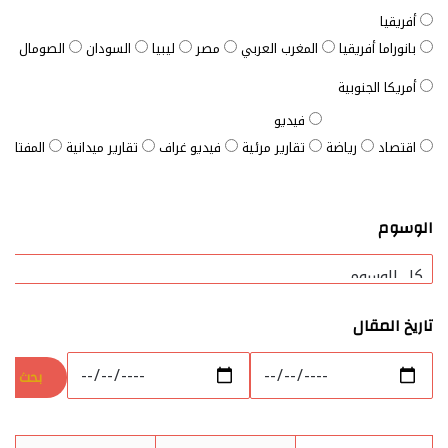
أفريقيا
بانوراما أفريقيا
المغرب العربي
مصر
ليبيا
السودان
الصومال
ت
أمريكا الجنوبية
فيديو
اقتصاد
رياضة
تقارير مرئية
فيديو غراف
تقارير ميدانية
المفتاح ا
الوسوم
تاريخ المقال