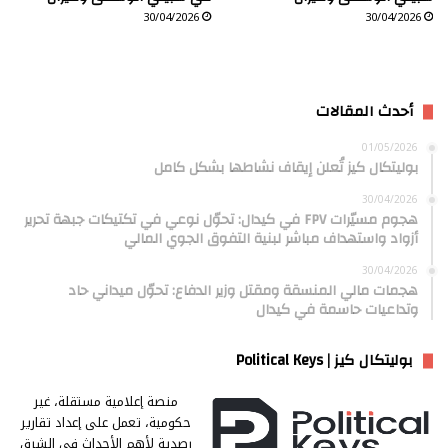
30/04/2026
30/04/2026
أحدث المقالات
01/05/2026
بوليتكال كيز تُعلن إيقاف نشاطها بشكل كامل
30/04/2026
هجوم مسيّرات FPV في كيدال: تحوّل نوعي في تكتيكات جبهة تحرير
أزواد واستهداف مباشر لبنية التفوق الجوي المالي
30/04/2026
هجمات مالي المنسقة ومقتل وزير الدفاع: تحوّل ميداني حاد
وتداعيات حاسمة في كيدال
بوليتكال كيز | Political Keys
منصة إعلامية مستقلة، غير
حكومية، تعمل على إعداد تقارير
رصدية لأهم الأحداث في الشرق