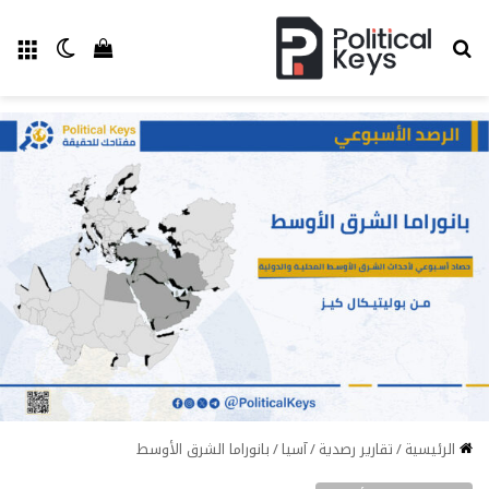
بحث عن
الق
الوضع ا
إستعراض سل
الرئيسية
/
تقارير رصدية
/
آسيا
/
بانوراما الشرق الأوسط