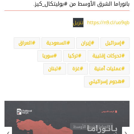
بانوراما الشرق الأوسط من #بوليتكال_كيز.
https://n9.cl/uo9qb
تنزيل
إسرائيل
إيران
السعودية
العراق
تحركات إقليية
تركيا
سوريا
عمليات أمنية
غزة
لبنان
هجوم إسرائيلي
بانوراما الشرق الأوسط