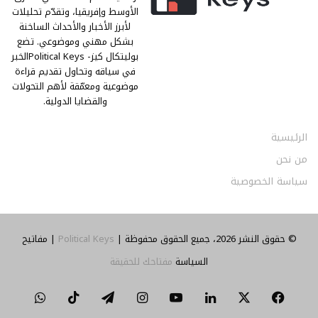
الأوسط وإفريقيا، وتقدّم تحليلات
لأبرز الأخبار والأحداث الساخنة
بشكل مهني وموضوعي. تضع
بوليتكال كيز- Political Keysالخبر
في سياقه وتحاول تقديم قراءة
موضوعية ومعمّقة لأهم التحولات
والقضايا الدولية.
الرئيسية
من نحن
سياسة الخصوصية
© حقوق النشر 2026، جميع الحقوق محفوظة |
Political Keys
| مفاتيح
السياسة
مفتاحك للحقيقة
‫X
فيسبوك
لينكدإن
‫YouTube
انستقرام
تيلقرام
‫TikTok
واتساب