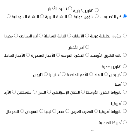
نشرة الأخبار
تقارير إخبارية
كل التصنيفات
شؤون دولية
النشرة الليبية
النشرة السودانية
النش
شؤون تحليلية عربية
الأمارات
الباقة الشاملة
أبرز المقالات
مدونات ب
آخر الأخبار
باقة الشرق الأوسط
النشرة اليومية
الأخبار المصورة
الأخبار العاجلة
تقارير رصدية
أذربيجان
الهند
الأمم المتحدة
أستراليا
تايوان
آسيا
بانوراما الشرق الأوسط
الكيان الإسرائيلي
اليمن
فلسطين
الأردن
أفريقيا
بانوراما أفريقيا
المغرب العربي
مصر
ليبيا
السودان
الصومال
ت
أمريكا الجنوبية