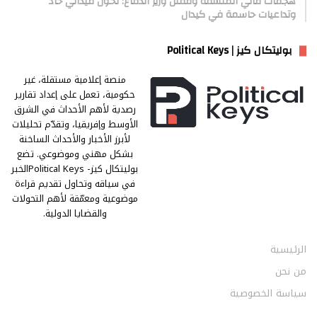
هجمات مالي المنسقة ومقتل وزير الدفاع: تحوّل ميداني حاد
وتداعيات حاسمة في كيدال
بوليتكال كيز | Political Keys
منصة إعلامية مستقلة، غير
حكومية، تعمل على إعداد تقارير
رصدية لأهم الأحداث في الشرق
الأوسط وإفريقيا، وتقدّم تحليلات
لأبرز الأخبار والأحداث الساخنة
بشكل مهني وموضوعي. تضع
بوليتكال كيز- Political Keysالخبر
في سياقه وتحاول تقديم قراءة
موضوعية ومعمّقة لأهم التحولات
والقضايا الدولية.
الرئيسية
من نحن
سياسة الخصوصية