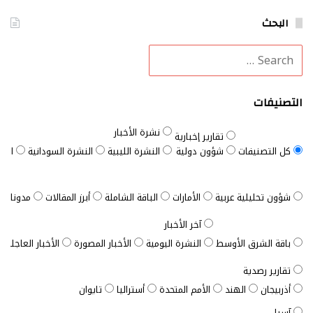
البحث
التصنيفات
نشرة الأخبار
تقارير إخبارية
كل التصنيفات
شؤون دولية
النشرة الليبية
النشرة السودانية
النش
شؤون تحليلية عربية
الأمارات
الباقة الشاملة
أبرز المقالات
مدونات ب
آخر الأخبار
باقة الشرق الأوسط
النشرة اليومية
الأخبار المصورة
الأخبار العاجلة
تقارير رصدية
أذربيجان
الهند
الأمم المتحدة
أستراليا
تايوان
آسيا