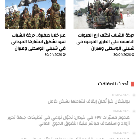
حركة الشباب تكثف زرع العبوات
عبر خلايا صغيرة.. حركة الشباب
الناسفة على الطرق الفرعية في
تعيد تشكيل انتشارها الميداني
شبيلي الوسطى وهيران
في شبيلي الوسطى وهيران
30/04/2026
30/04/2026
أحدث المقالات
01/05/2026
بوليتكال كيز تُعلن إيقاف نشاطها بشكل كامل
30/04/2026
هجوم مسيّرات FPV في كيدال: تحوّل نوعي في تكتيكات جبهة تحرير
أزواد واستهداف مباشر لبنية التفوق الجوي المالي
30/04/2026