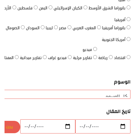
بانوراما الشرق الأوسط
الكيان الإسرائيلي
اليمن
فلسطين
الأردن
أفريقيا
بانوراما أفريقيا
المغرب العربي
مصر
ليبيا
السودان
الصومال
ت
أمريكا الجنوبية
فيديو
اقتصاد
رياضة
تقارير مرئية
فيديو غراف
تقارير ميدانية
المفتاح ا
الوسوم
تاريخ المقال