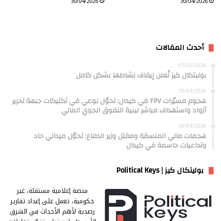
30/04/2026
30/04/2026
أحدث المقالات
01/05/2026
بوليتكال كيز تُعلن إيقاف نشاطها بشكل كامل
30/04/2026
هجوم مسيّرات FPV في كيدال: تحوّل نوعي في تكتيكات جبهة تحرير
أزواد واستهداف مباشر لبنية التفوق الجوي المالي
30/04/2026
هجمات مالي المنسقة ومقتل وزير الدفاع: تحوّل ميداني حاد
وتداعيات حاسمة في كيدال
بوليتكال كيز | Political Keys
منصة إعلامية مستقلة، غير
حكومية، تعمل على إعداد تقارير
رصدية لأهم الأحداث في الشرق