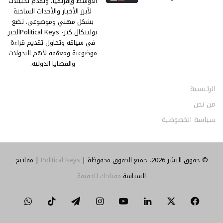
الأوسط وإفريقيا، وتقدّم تحليلات
لأبرز الأخبار والأحداث الساخنة
بشكل مهني وموضوعي. تضع
بوليتكال كيز- Political Keysالخبر
في سياقه وتحاول تقديم قراءة
موضوعية ومعمّقة لأهم التحولات
والقضايا الدولية.
الرئيسية
من نحن
سياسة الخصوصية
© حقوق النشر 2026، جميع الحقوق محفوظة |
Political Keys
| مفاتيح
السياسة
مفتاحك للحقيقة
‫X
فيسبوك
لينكدإن
‫YouTube
انستقرام
تيلقرام
‫TikTok
واتساب