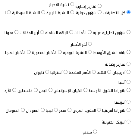
نشرة الأخبار
تقارير إخبارية
كل التصنيفات
شؤون دولية
النشرة الليبية
النشرة السودانية
النش
شؤون تحليلية عربية
الأمارات
الباقة الشاملة
أبرز المقالات
مدونات ب
آخر الأخبار
باقة الشرق الأوسط
النشرة اليومية
الأخبار المصورة
الأخبار العاجلة
تقارير رصدية
أذربيجان
الهند
الأمم المتحدة
أستراليا
تايوان
آسيا
بانوراما الشرق الأوسط
الكيان الإسرائيلي
اليمن
فلسطين
الأردن
أفريقيا
بانوراما أفريقيا
المغرب العربي
مصر
ليبيا
السودان
الصومال
ت
أمريكا الجنوبية
فيديو