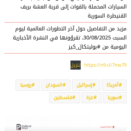
السيارات المحملة بالقوات إلى قرية العشة بريف
القنيطرة السورية
مزيد من التفاصيل حول آخر التطورات العالمية ليوم
السبت 30/08/2025، تقرؤونها في النشرة الأخبارية
اليومية من #بوليتكال_كيز
https://n9.cl/7me79
تنزيل
أمريكا
إسرائيل
السودان
روسيا
سوريا
غزة
فلسطين