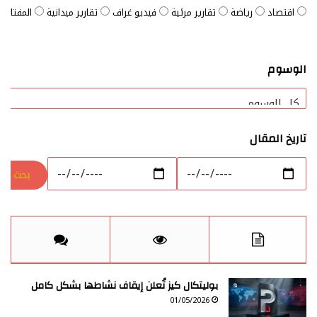
اقتصاد
رياضة
تقارير مرئية
فيديو غراف
تقارير ميدانية
المفتاح ا
الوسوم
تاريخ المقال
بوليتكال كيز تُعلن إيقاف نشاطها بشكل كامل
01/05/2026