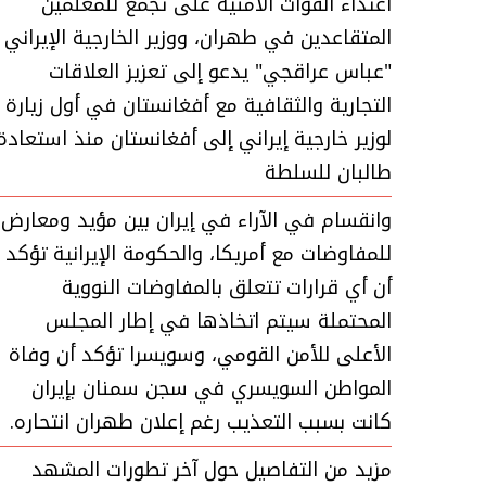
اعتداء القوات الأمنية على تجمع للمعلمين
المتقاعدين في طهران، ووزير الخارجية الإيراني
"عباس عراقجي" يدعو إلى تعزيز العلاقات
التجارية والثقافية مع أفغانستان في أول زيارة
لوزير خارجية إيراني إلى أفغانستان منذ استعادة
طالبان للسلطة
وانقسام في الآراء في إيران بين مؤيد ومعارض
للمفاوضات مع أمريكا، والحكومة الإيرانية تؤكد
أن أي قرارات تتعلق بالمفاوضات النووية
المحتملة سيتم اتخاذها في إطار المجلس
الأعلى للأمن القومي، وسويسرا تؤكد أن وفاة
المواطن السويسري في سجن سمنان بإيران
كانت بسبب التعذيب رغم إعلان طهران انتحاره.
مزيد من التفاصيل حول آخر تطورات المشهد