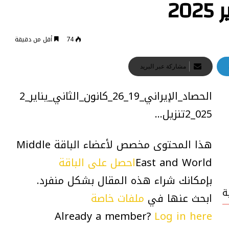
74
أقل من دقيقة
مشاركة عبر البريد
الحصاد_الإيراني_19_26_كانون_الثاني_يناير_2
025_2تنزيل…
هذا المحتوى مخصص لأعضاء الباقة Middle
East and World
احصل على الباقة
بإمكانك شراء هذه المقال بشكل منفرد.
ة
ابحث عنها في
ملفات خاصة
Already a member?
Log in here