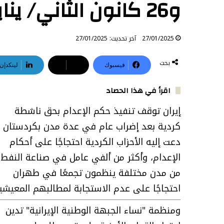
و26 كانون الثاني/ يناير 2025
27/01/2025
آخر تحديث: 27/01/2025
بحث
فيسبوك
‫X
لينكدإن
اقرأ في هذا الحصاد
إيران توقف تنفيذ حكم الإعدام بحق ناشطة
كردية بعد إضراب عام في عدة مدن بكردستان
دعت إليه الأحزاب الكردية احتجاجًا على أحكام
الإعدام، وأكثر من ألفي عامل في صناعة النفط
من مدن مختلفة ينظمون تجمعًا في طهران
احتجاجًا على عدم الاستجابة لمطالبهم المعيشي
ومنظمة "نساء الجبهة الوطنية الإيرانية" تدين