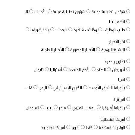
شؤون تحليلية دولية
شؤون تحليلية عربية
الأمارات
الباقة الشاملة
انضم إلينا
طلب توظيف
وظائف شاغرة
ترجمات
باقة إفريقيا
الباقة المخصصة
آخر الأخبار
النشرة اليومية
الأخبار المصورة
الأخبار العاجلة
تقارير رصدية
أذربيجان
الهند
الأمم المتحدة
أستراليا
تايوان
آسيا
بانوراما الشرق الأوسط
الكيان الإسرائيلي
اليمن
فلسطين
الأردن
أفريقيا
بانوراما أفريقيا
المغرب العربي
مصر
ليبيا
السودان
الصومال
ت
أمريكا الشمالية
الولايات المتحدة
كندا
أخرى
أمريكا الجنوبية