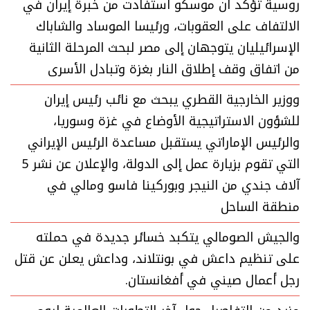
روسية تؤكد أن موسكو استفادت من خبرة إيران في
الالتفاف على العقوبات، ورئيسا الموساد والشاباك
الإسرائيليان يتوجهان إلى مصر لبحث المرحلة الثانية
من اتفاق وقف إطلاق النار بغزة وتبادل الأسرى
ووزير الخارجية القطري يبحث مع نائب رئيس إيران
للشؤون الاستراتيجية الأوضاع في غزة وسوريا،
والرئيس الإماراتي يستقبل مساعدة الرئيس الإيراني
التي تقوم بزيارة عمل إلى الدولة، والإعلان عن نشر 5
آلاف جندي من النيجر وبوركينا فاسو ومالي في
منطقة الساحل
والجيش الصومالي يتكبد خسائر جديدة في حملته
على تنظيم داعش في بونتلاند، وداعش يعلن عن قتل
رجل أعمال صيني في أفغانستان.