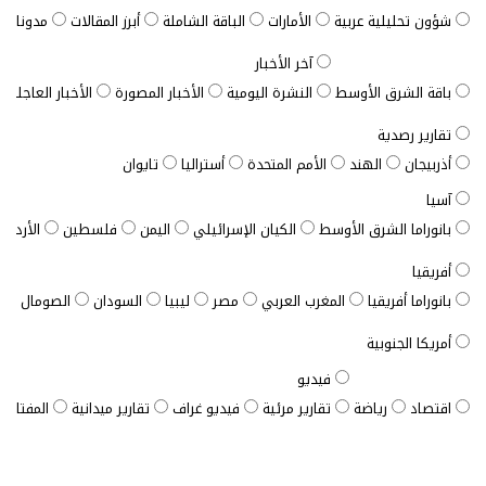
شؤون تحليلية عربية
الأمارات
الباقة الشاملة
أبرز المقالات
مدونات ب
آخر الأخبار
باقة الشرق الأوسط
النشرة اليومية
الأخبار المصورة
الأخبار العاجلة
تقارير رصدية
أذربيجان
الهند
الأمم المتحدة
أستراليا
تايوان
آسيا
بانوراما الشرق الأوسط
الكيان الإسرائيلي
اليمن
فلسطين
الأردن
أفريقيا
بانوراما أفريقيا
المغرب العربي
مصر
ليبيا
السودان
الصومال
ت
أمريكا الجنوبية
فيديو
اقتصاد
رياضة
تقارير مرئية
فيديو غراف
تقارير ميدانية
المفتاح ا