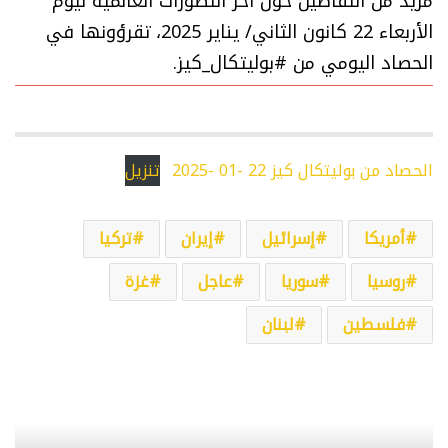
مزيد من التفاصيل حول آخر التطورات العالمية ليوم
الأربعاء 22 كانون الثاني/ يناير 2025، تقرؤونها في
الحصاد اليومي من #بوليتكال_كيز.
الحصاد من بوليتكال كيز 22 -01 -2025
تنزيل
أمريكا
إسرائيل
إيران
تركيا
روسيا
سوريا
عاجل
غزة
فلسطين
لبنان