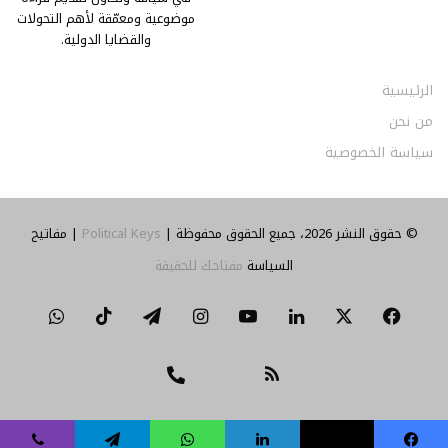
موضوعية ومعمّقة لأهم التحولات
والقضايا الدولية.
الرئيسية
من نحن
سياسة الخصوصية
© حقوق النشر 2026، جميع الحقوق محفوظة |
Political Keys
| مفاتيح
السياسة
مفتاحك للحقيقة
‫X
فيسبوك
لينكدإن
‫YouTube
انستقرام
تيلقرام
‫TikTok
واتساب
ملخص
تواصل
Threads
الموقع
معنا