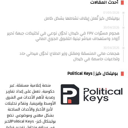
أحدث المقالات
01/05/2026
بوليتكال كيز تُعلن إيقاف نشاطها بشكل كامل
30/04/2026
هجوم مسيّرات FPV في كيدال: تحوّل نوعي في تكتيكات جبهة تحرير
أزواد واستهداف مباشر لبنية التفوق الجوي المالي
30/04/2026
هجمات مالي المنسقة ومقتل وزير الدفاع: تحوّل ميداني حاد
وتداعيات حاسمة في كيدال
بوليتكال كيز | Political Keys
منصة إعلامية مستقلة، غير
حكومية، تعمل على إعداد تقارير
رصدية لأهم الأحداث في الشرق
الأوسط وإفريقيا، وتقدّم تحليلات
لأبرز الأخبار والأحداث الساخنة
بشكل مهني وموضوعي. تضع
بوليتكال كيز- Political Keysالخبر
في سياقه وتحاول تقديم قراءة