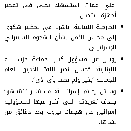
“علي عمار”: استشهاد نجلي في تفجير
أجهزة الاتصال.
الخارجية اللبنانية: باشرنا في تحضير شكوى
إلى مجلس الأمن بشأن الهجوم السيبراني
الإسرائيلي.
رويترز عن مسؤول كبير بجماعة حزب الله
اللبنانية: “حسن نصر الله” الأمين العام
للجماعة “بخير ولم يصب بأي أذى”.
وسائل إعلام إسرائيلية: مستشار “نتنياهو”
يحذف تغريدته التي أشار فيها لمسؤولية
إسرائيل عن هجمات بيروت بعد دقائق من
نشرها.