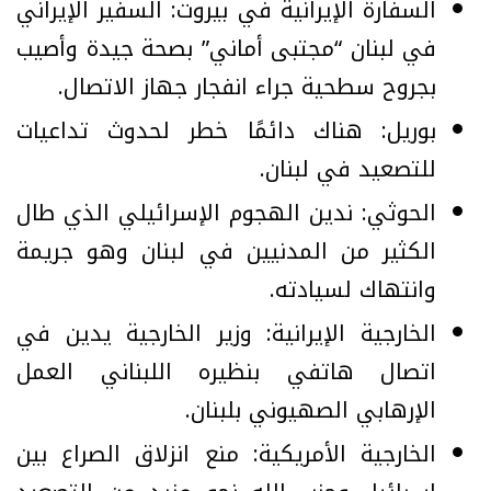
السفارة الإيرانية في بيروت: السفير الإيراني
في لبنان “مجتبى أماني” بصحة جيدة وأصيب
بجروح سطحية جراء انفجار جهاز الاتصال.
بوريل: هناك دائمًا خطر لحدوث تداعيات
للتصعيد في لبنان.
الحوثي: ندين الهجوم الإسرائيلي الذي طال
الكثير من المدنيين في لبنان وهو جريمة
وانتهاك لسيادته.
الخارجية الإيرانية: وزير الخارجية يدين في
اتصال هاتفي بنظيره اللبناني العمل
الإرهابي الصهيوني بلبنان.
الخارجية الأمريكية: منع انزلاق الصراع بين