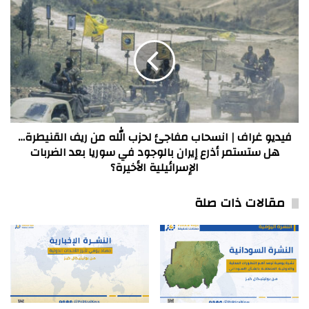
الفترة
فيديو
الممتدة
غراف
ما
|
بين
انسحاب
10و16
مفاجئ
أيلول
لحزب
/
الله
سبتمبر
من
ريف
القنيطرة…
فيديو غراف | انسحاب مفاجئ لحزب الله من ريف القنيطرة…
هل
هل ستستمر أذرع إيران بالوجود في سوريا بعد الضربات
ستستمر
الإسرائيلية الأخيرة؟
أذرع
إيران
مقالات ذات صلة
بالوجود
في
سوريا
بعد
الضربات
الإسرائيلية
الأخيرة؟