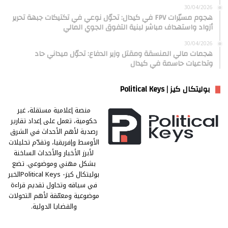
30/04/2026
هجوم مسيّرات FPV في كيدال: تحوّل نوعي في تكتيكات جبهة تحرير
أزواد واستهداف مباشر لبنية التفوق الجوي المالي
30/04/2026
هجمات مالي المنسقة ومقتل وزير الدفاع: تحوّل ميداني حاد
وتداعيات حاسمة في كيدال
بوليتكال كيز | Political Keys
منصة إعلامية مستقلة، غير
حكومية، تعمل على إعداد تقارير
رصدية لأهم الأحداث في الشرق
الأوسط وإفريقيا، وتقدّم تحليلات
لأبرز الأخبار والأحداث الساخنة
بشكل مهني وموضوعي. تضع
بوليتكال كيز- Political Keysالخبر
في سياقه وتحاول تقديم قراءة
موضوعية ومعمّقة لأهم التحولات
والقضايا الدولية.