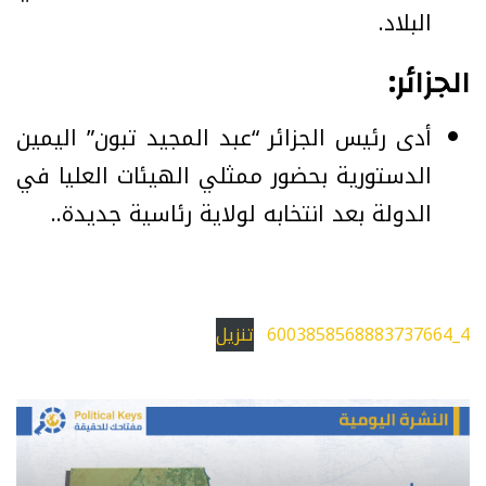
البلاد.
الجزائر:
‏أدى رئيس الجزائر “عبد المجيد تبون” اليمين
الدستورية بحضور ممثلي الهيئات العليا في
الدولة بعد انتخابه لولاية رئاسية جديدة..
4_6003858568883737664
تنزيل