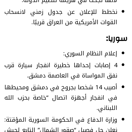
لأنها نجحت في هزيمة تنظيم الدولة.
نخطط للإعلان عن جدول زمني لانسحاب
القوات الأمريكية من العراق قريبًا.
سوريا:
إعلام النظام السوري:
4 إصابات إحداها خطيرة انفجار سيارة قرب
نفق المواساة في العاصمة دمشق.
أصيب 14 شخصا بجروح في دمشق ومحيطها
في انفجار أجهزة اتصال “خاصة بحزب الله
اللبناني.
وزارة الدفاع في الحكومة السورية المؤقتة:
نعلن حل فصيل “صقور الشمال” التابع لجيش