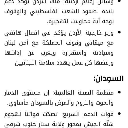
وسائل إعلام أردنية: ملك الأردن يؤكد دعم
بلاده لصمود الشعب الفلسطيني والوقوف
بوجه أية محاولات لتهجيره.
وزير خارجية الأردن يؤكد في اتصال هاتفي
مع ميقاتي وقوف المملكة مع أمن لبنان
وسيادته واستقراره ويعرب عن إدانتها
ورفضها كل عمل يهدد سلامة اللبنانيين.
السودان:
منظمة الصحة العالمية: إن مستوى الدمار
والموت والنزوح والمرض بالسودان مأساوي.
قوات الدعم السريع: تصدّت قواتنا لهجوم
شنّه الجيش بمحور ولاية سنار جنوب شرقي