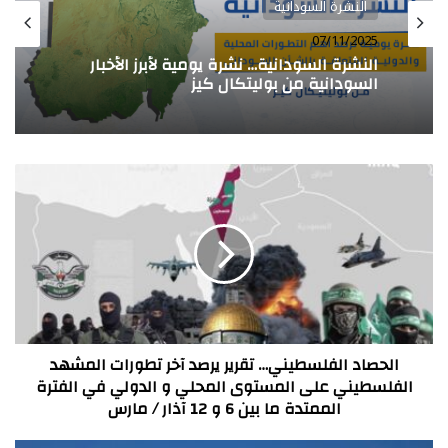
النشرة السودانية
07/11/2025
النشرة السودانية… نشرة يومية لأبرز الأخبار
السودانية من بوليتكال كيز
الحصاد
الفلسطيني…
تقرير
يرصد
آخر
تطورات
المشهد
الفلسطيني
على
المستوى
الحصاد الفلسطيني… تقرير يرصد آخر تطورات المشهد
المحلي
الفلسطيني على المستوى المحلي و الدولي في الفترة
و
الممتدة ما بين 6 و 12 آذار / مارس
الدولي
في