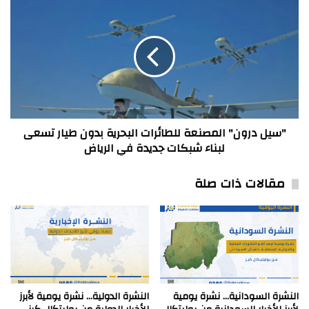
"سيل
الفترة
درون"
الممتدة
المصنعة
ما
للطائرات
بين
البحرية
6
بدون
و
طيار
12
تسعى
آذار
لبناء
/
شبكات
"سيل درون" المصنعة للطائرات البحرية بدون طيار تسعى
مارس
جديدة
لبناء شبكات جديدة في الرياض
في
الرياض
مقالات ذات صلة
النشرة السودانية… نشرة يومية
النشرة الدولية… نشرة يومية لأبرز