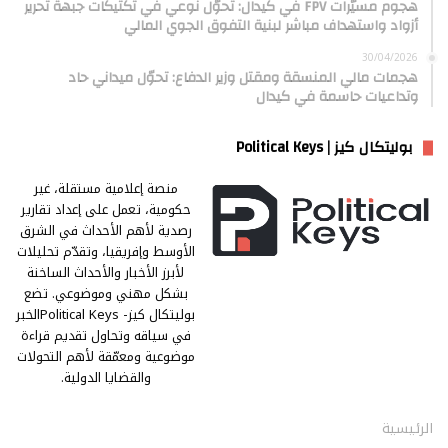
هجوم مسيّرات FPV في كيدال: تحوّل نوعي في تكتيكات جبهة تحرير
أزواد واستهداف مباشر لبنية التفوق الجوي المالي
30/04/2026
هجمات مالي المنسقة ومقتل وزير الدفاع: تحوّل ميداني حاد
وتداعيات حاسمة في كيدال
بوليتكال كيز | Political Keys
منصة إعلامية مستقلة، غير
حكومية، تعمل على إعداد تقارير
رصدية لأهم الأحداث في الشرق
الأوسط وإفريقيا، وتقدّم تحليلات
لأبرز الأخبار والأحداث الساخنة
بشكل مهني وموضوعي. تضع
بوليتكال كيز- Political Keysالخبر
في سياقه وتحاول تقديم قراءة
موضوعية ومعمّقة لأهم التحولات
والقضايا الدولية.
الرئيسية