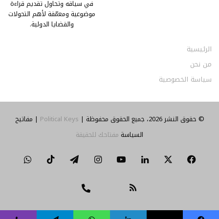
في سياقه وتحاول تقديم قراءة
موضوعية ومعمّقة لأهم التحولات
والقضايا الدولية.
الرئيسية
من نحن
سياسة الخصوصية
© حقوق النشر 2026، جميع الحقوق محفوظة |
Political Keys
| مفاتيح
السياسة
مفتاحك للحقيقة
‫X
فيسبوك
لينكدإن
‫YouTube
انستقرام
تيلقرام
‫TikTok
واتساب
ملخص
تواصل
Threads
الموقع
معنا