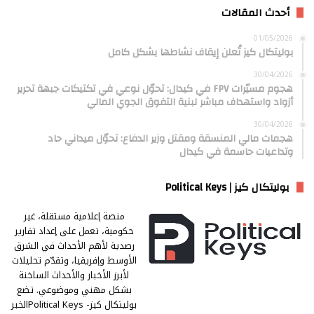
أحدث المقالات
01/05/2026
بوليتكال كيز تُعلن إيقاف نشاطها بشكل كامل
30/04/2026
هجوم مسيّرات FPV في كيدال: تحوّل نوعي في تكتيكات جبهة تحرير
أزواد واستهداف مباشر لبنية التفوق الجوي المالي
30/04/2026
هجمات مالي المنسقة ومقتل وزير الدفاع: تحوّل ميداني حاد
وتداعيات حاسمة في كيدال
بوليتكال كيز | Political Keys
منصة إعلامية مستقلة، غير
حكومية، تعمل على إعداد تقارير
رصدية لأهم الأحداث في الشرق
الأوسط وإفريقيا، وتقدّم تحليلات
لأبرز الأخبار والأحداث الساخنة
بشكل مهني وموضوعي. تضع
بوليتكال كيز- Political Keysالخبر