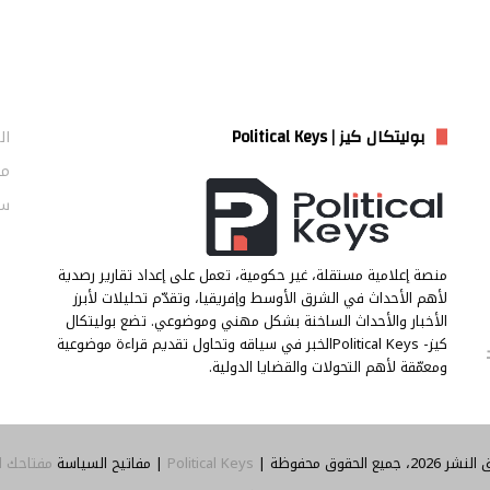
بوليتكال كيز | Political Keys
ال
من
سي
منصة إعلامية مستقلة، غير حكومية، تعمل على إعداد تقارير رصدية
لأهم الأحداث في الشرق الأوسط وإفريقيا، وتقدّم تحليلات لأبرز
الأخبار والأحداث الساخنة بشكل مهني وموضوعي. تضع بوليتكال
كيز- Political Keysالخبر في سياقه وتحاول تقديم قراءة موضوعية
ومعمّقة لأهم التحولات والقضايا الدولية.
جميع الحقوق محفوظة |
Political Keys
| مفاتيح السياسة
مفتاحك ل