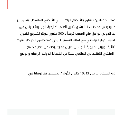
العربي
على
المستوى
المحلي
حمود عباس” تتعلق بالأوضاع الراهنة في الأراضي الفلسطينية، ووزير
و
دا وتونس محادثات ثنائية، والأمين العام للخارجية الجزائرية يترأس في
الدولي
“استوكهولم” المشاورات السياسية الجزائرية – السويدية، والبنك الدولي يوافق منح المغرب قرضاً بـ 300 مليون دولار لتسريع التحول
ما
بين
ة الحوار البرلماني في لقائه السفير التركي “مصطفى إلكر كليلتش”،
13
نائية، ووزير الخارجية التونسي “نبيل عمار” يبحث في “جنيف” مع
و
منتدى الاقتصادي العالمي عددًا من القضايا الدولية الراهنة والوضع
19
كانون
الأول
/
مزيد من التفاصيل حول آخر تطورات المشهد المغاربي في الفترة الممتدة ما بين 13و19 كانون الأول / ديسمبر، تقرؤونها في
ديسمبر