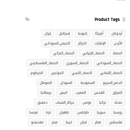
Product Tags
أردوغان
أمريكا
إثيوبيا
إسرائيل
إيران
الأردن
الإمارات
الجزائر
الجيش_السوداني
الحصاد
الحصاد_الإيراني
الحصاد_التركي
الحصاد_السوداني
الحصاد_السوري
الحصاد_الفلسطيني
الحصاد_اللبناني
الحصاد_الليبي
الحوثيين
الخرطوم
الدعم_السريع
السعودية
السودان
الصومال
العراق
القدس
المغرب
اليمن
بريطانيا
بغداد
تركيا
تونس
حركة_الشباب
دمشق
روسيا
سوريا
طرابلس
طهران
غزة
فرنسا
فلسطين
قطر
لبنان
ليبيا
مصر
مقديشو