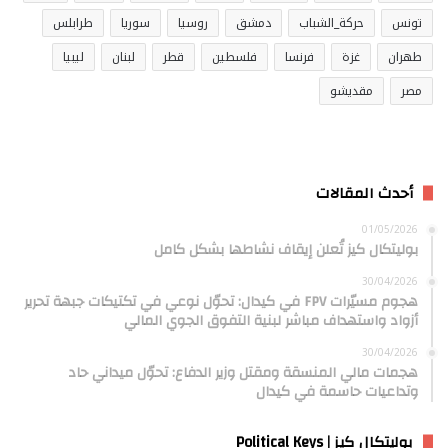
تونس
حركة_الشباب
دمشق
روسيا
سوريا
طرابلس
طهران
غزة
فرنسا
فلسطين
قطر
لبنان
ليبيا
مصر
مقديشو
أحدث المقالات
01/05/2026
بوليتكال كيز تُعلن إيقاف نشاطها بشكل كامل
30/04/2026
هجوم مسيّرات FPV في كيدال: تحوّل نوعي في تكتيكات جبهة تحرير
أزواد واستهداف مباشر لبنية التفوق الجوي المالي
30/04/2026
هجمات مالي المنسقة ومقتل وزير الدفاع: تحوّل ميداني حاد
وتداعيات حاسمة في كيدال
بوليتكال كيز | Political Keys