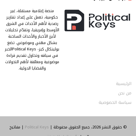
منصة إعلامية مستقلة، غير
حكومية، تعمل على إعداد تقارير
رصدية لأهم الأحداث في الشرق
الأوسط وإفريقيا، وتقدّم تحليلات
لأبرز الأخبار والأحداث الساخنة
بشكل مهني وموضوعي. تضع
بوليتكال كيز- Political Keysالخبر
في سياقه وتحاول تقديم قراءة
موضوعية ومعمّقة لأهم التحولات
والقضايا الدولية.
الرئيسية
من نحن
سياسة الخصوصية
© حقوق النشر 2026، جميع الحقوق محفوظة |
Political Keys
| مفاتيح