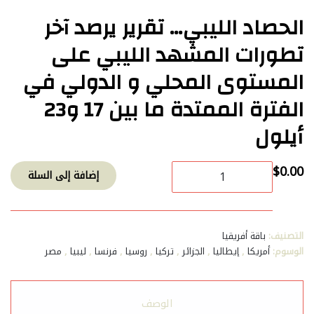
الحصاد الليبي… تقرير يرصد آخر
تطورات المشهد الليبي على
المستوى المحلي و الدولي في
الفترة الممتدة ما بين 17 و23
أيلول
كمية
$
0.00
إضافة إلى السلة
الحصاد
الليبي…
تقرير
يرصد
التصنيف:
باقة أفريقيا
آخر
الوسوم:
أمريكا
,
إيطاليا
,
الجزائر
,
تركيا
,
روسيا
,
فرنسا
,
ليبيا
,
مصر
تطورات
المشهد
الليبي
على
الوصف