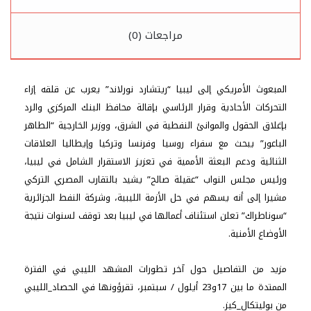
المستوى
المحلي
و
مراجعات (0)
الدولي
في
الفترة
الممتدة
المبعوث الأمريكي إلى ليبيا “ريتشارد نورلاند” يعرب عن قلقه إزاء
ما
التحركات الأحادية وقرار الرئاسي بإقالة محافظ البنك المركزي والرد
بين
بإغلاق الحقول والموانئ النفطية في الشرق، ووزير الخارجية “الطاهر
17
الباعور” يبحث مع سفراء روسيا وفرنسا وتركيا وإيطاليا العلاقات
و23
أيلول
الثنائية ودعم البعثة الأممية في تعزيز الاستقرار الشامل في ليبيا،
ورئيس مجلس النواب “عقيلة صالح” يشيد بالتقارب المصري التركي
مشيرا إلى أنه يسهم في حل الأزمة الليبية، وشركة النفط الجزائرية
“سوناطراك” تعلن استئناف أعمالها في ليبيا بعد توقف لسنوات نتيجة
الأوضاع الأمنية.
مزيد من التفاصيل حول آخر تطورات المشهد الليبي في الفترة
الممتدة ما بين 17و23 أيلول / سبتمبر، تقرؤونها في الحصاد_الليبي
من بوليتكال_كيز.