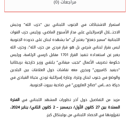
مراجعات (0)
ديسمبر
-
2
كانون
استمرار الاشتباكات في الجنوب اللبناني بين “حزب الله” وجيش
الثاني/
الاحتـ.ـلال الإسرائيلي على مدار الأسبوع الماضي، ورئيس حزب القوات
يناير
اللبنانية “سمير جعجع” يعتبر أن “ما يشهده لبنان على حدوده الجنوبية
2024،
ليس بقرار لبناني شرعي بل هو قرار فردي من حزب الله”، وحزب الله
على
المستوى
يعبر عن استعداده تنفيذ القرار 1701 مقابل كرسي الرئاسة، ورئيس
المحلي
حكومة تصريف الأعمال “نجيب ميقاتي” يلتقي وزير خارجية بريطانيا
والدولي
“ديفيد كاميرون” ويجري معه نقاشات حول العلاقات بين البلدين
والوضع في جنوب لبنان وغزة، وغارة إسرائلية تودي بحياة القيادي في
حركة حمـ.ـاس “صالح العاروري” في ضاحية بيروت الجنوبية.
مزيد من التفاصيل حول آخر تطورات المشهد اللبناني في
الفترة
الممتدة بين 27 كانون الأول/ ديسمبر – 2 كانون الثاني/ يناير 2024،
تقرؤونها في الحصاد اللبناني من بوليتكال كيز.