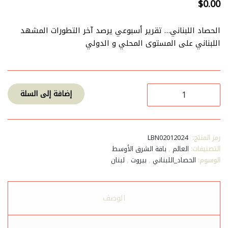
$
0.00
الحصاد اللبناني… تقرير أسبوعي يرصد آخر التطورات المشهد
اللبناني على المستوى المحلي و الدولي
كمية
إضافة إلى السلة
الحصاد
اللبناني،
آخر
تطورات
رمز المنتج:
LBN02012024
المشهد
التصنيفات:
العالم
,
باقة الشرق الأوسط
اللبناني
الوسوم:
الحصاد_اللبناني
,
بيروت
,
لبنان
في
الفترة
الممتدة
بين
الوصف
27
كانون
الأول/