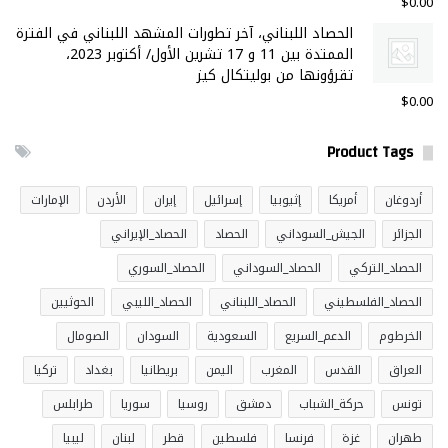
$
0.00
الحصاد اللبناني، آخر تطورات المشهد اللبناني في الفترة
الممتدة بين 11 و 17 تشرين الأول/ أكتوبر 2023،
تقرؤونها من بوليتكال كيز
$
0.00
Product Tags
أردوغان
أمريكا
إثيوبيا
إسرائيل
إيران
الأردن
الإمارات
الجزائر
الجيش_السوداني
الحصاد
الحصاد_الإيراني
الحصاد_التركي
الحصاد_السوداني
الحصاد_السوري
الحصاد_الفلسطيني
الحصاد_اللبناني
الحصاد_الليبي
الحوثيين
الخرطوم
الدعم_السريع
السعودية
السودان
الصومال
العراق
القدس
المغرب
اليمن
بريطانيا
بغداد
تركيا
تونس
حركة_الشباب
دمشق
روسيا
سوريا
طرابلس
طهران
غزة
فرنسا
فلسطين
قطر
لبنان
ليبيا