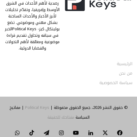
رصدية لأهم الأحداث في الشرق
الأوسط وإفريقيا، وتقدّم تحليلات
لأبرز الأخبار والأحداث الساخنة
بشكل مهني وموضوعي. تضع
بوليتكال كيز- Political Keysالخبر
في سياقه وتحاول تقديم قراءة
موضوعية ومعمّقة لأهم التحولات
والقضايا الدولية.
الرئيسية
من نحن
سياسة الخصوصية
© حقوق النشر 2026، جميع الحقوق محفوظة |
Political Keys
| مفاتيح
السياسة
مفتاحك للحقيقة
‫X
فيسبوك
لينكدإن
‫YouTube
انستقرام
تيلقرام
‫TikTok
واتساب