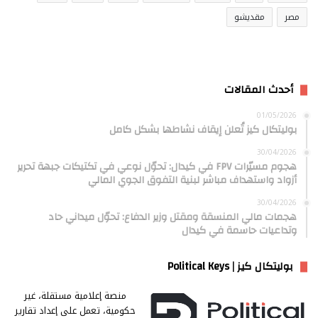
مصر
مقديشو
أحدث المقالات
01/05/2026
بوليتكال كيز تُعلن إيقاف نشاطها بشكل كامل
30/04/2026
هجوم مسيّرات FPV في كيدال: تحوّل نوعي في تكتيكات جبهة تحرير
أزواد واستهداف مباشر لبنية التفوق الجوي المالي
30/04/2026
هجمات مالي المنسقة ومقتل وزير الدفاع: تحوّل ميداني حاد
وتداعيات حاسمة في كيدال
بوليتكال كيز | Political Keys
منصة إعلامية مستقلة، غير
حكومية، تعمل على إعداد تقارير