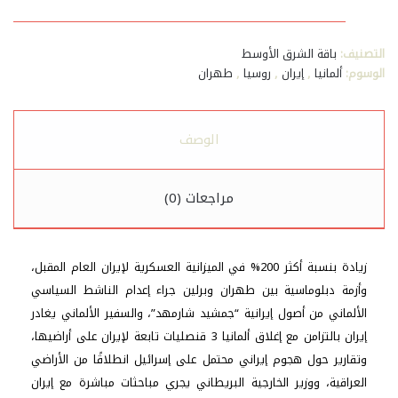
الإيراني…
تقرير
يرصد
التصنيف:
باقة الشرق الأوسط
آخر
الوسوم:
ألمانيا
,
إيران
,
روسيا
,
طهران
تطورات
المشهد
الإيراني
على
الوصف
المستوى
المحلي
و
مراجعات (0)
الدولي
في
الفترة
الممتدة
زيادة بنسبة أكثر 200% في الميزانية العسكرية لإيران العام المقبل،
ما
وأزمة دبلوماسية بين طهران وبرلين جراء إعدام الناشط السياسي
بين
الألماني من أصول إيرانية “جمشيد شارمهد”، والسفير الألماني يغادر
27
إيران بالتزامن مع إغلاق ألمانيا 3 قنصليات تابعة لإيران على أراضيها،
و03
تشرين
وتقارير حول هجوم إيراني محتمل على إسرائيل انطلاقًا من الأراضي
الأول
العراقية، ووزير الخارجية البريطاني يجري مباحثات مباشرة مع إيران
/