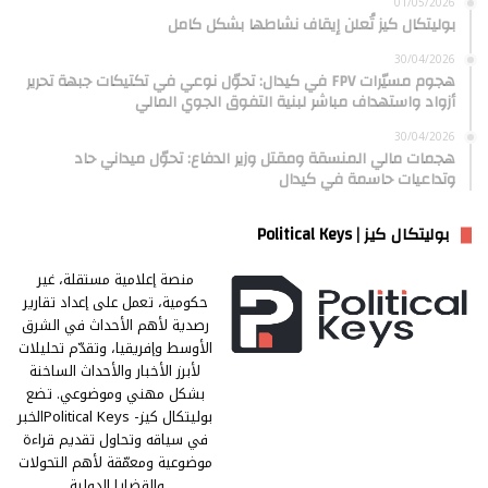
01/05/2026
بوليتكال كيز تُعلن إيقاف نشاطها بشكل كامل
30/04/2026
هجوم مسيّرات FPV في كيدال: تحوّل نوعي في تكتيكات جبهة تحرير
أزواد واستهداف مباشر لبنية التفوق الجوي المالي
30/04/2026
هجمات مالي المنسقة ومقتل وزير الدفاع: تحوّل ميداني حاد
وتداعيات حاسمة في كيدال
بوليتكال كيز | Political Keys
منصة إعلامية مستقلة، غير
حكومية، تعمل على إعداد تقارير
رصدية لأهم الأحداث في الشرق
الأوسط وإفريقيا، وتقدّم تحليلات
لأبرز الأخبار والأحداث الساخنة
بشكل مهني وموضوعي. تضع
بوليتكال كيز- Political Keysالخبر
في سياقه وتحاول تقديم قراءة
موضوعية ومعمّقة لأهم التحولات
والقضايا الدولية.