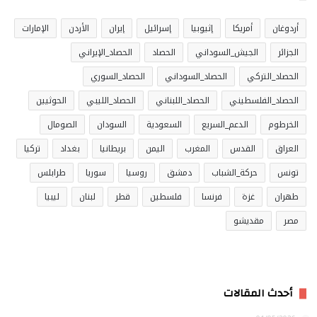
أردوغان
أمريكا
إثيوبيا
إسرائيل
إيران
الأردن
الإمارات
الجزائر
الجيش_السوداني
الحصاد
الحصاد_الإيراني
الحصاد_التركي
الحصاد_السوداني
الحصاد_السوري
الحصاد_الفلسطيني
الحصاد_اللبناني
الحصاد_الليبي
الحوثيين
الخرطوم
الدعم_السريع
السعودية
السودان
الصومال
العراق
القدس
المغرب
اليمن
بريطانيا
بغداد
تركيا
تونس
حركة_الشباب
دمشق
روسيا
سوريا
طرابلس
طهران
غزة
فرنسا
فلسطين
قطر
لبنان
ليبيا
مصر
مقديشو
أحدث المقالات