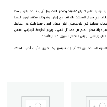
و
الدولي
يستية ردا على اغتيال “هنية” و”نصر الله”، وتل أبيب تتوعد بالرد وسط
في
ضطراب في سوق العملات والذهب في إيران، وتحركات مكثفة لوزير النفط
الفترة
الممتدة
ثر هجمات مسلحة في بلوشستان أعلن جيش العدل مسؤوليته عن إحداها،
ما
ر دولة قطر “تميم بن حمد آل ثاني”، ووزير الخارجية الإيراني “عباس
بين
ار، ويلتقي برئيس النظام السوري “بشار الأسد”.
29
و6
أيلول/
مزيد من التفاصيل حول آخر تطورات المشهد الإيراني في الفترة الممتدة بين 29 أيلول/ سبتمبر و6 تشرين الأول/ أكتوبر 2024،
تشرين
الأول