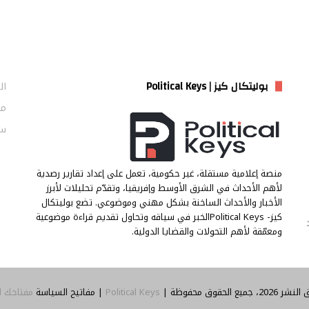
بوليتكال كيز | Political Keys
ال
من
سي
منصة إعلامية مستقلة، غير حكومية، تعمل على إعداد تقارير رصدية
لأهم الأحداث في الشرق الأوسط وإفريقيا، وتقدّم تحليلات لأبرز
الأخبار والأحداث الساخنة بشكل مهني وموضوعي. تضع بوليتكال
كيز- Political Keysالخبر في سياقه وتحاول تقديم قراءة موضوعية
ومعمّقة لأهم التحولات والقضايا الدولية.
جميع الحقوق محفوظة |
Political Keys
| مفاتيح السياسة
مفتاحك ل