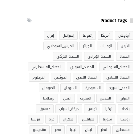
Product Tags
أردوغان
أمريكا
إثيوبيا
إسرائيل
إيران
الأردن
الإمارات
الجزائر
الجيش_السوداني
الحصاد
الحصاد_الإيراني
الحصاد_التركي
الحصاد_السوداني
الحصاد_السوري
الحصاد_الفلسطيني
الحصاد_اللبناني
الحصاد_الليبي
الحوثيين
الخرطوم
الدعم_السريع
السعودية
السودان
الصومال
العراق
القدس
المغرب
اليمن
بريطانيا
بغداد
تركيا
تونس
حركة_الشباب
دمشق
روسيا
سوريا
طرابلس
طهران
غزة
فرنسا
فلسطين
قطر
لبنان
ليبيا
مصر
مقديشو