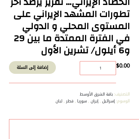
الحصاد الإيراني… تقرير يرصد آخر
تطورات المشهد الإيراني على
المستوى المحلي و الدولي
في الفترة الممتدة ما بين 29
و6 أيلول/ تشرين الأول
كمية
$
0.00
إضافة إلى السلة
الحصاد
الإيراني…
تقرير
يرصد
التصنيف:
باقة الشرق الأوسط
آخر
الوسوم:
إسرائيل
,
إيران
,
سوريا
,
قطر
,
لبان
تطورات
المشهد
الإيراني
على
المستوى
المحلي