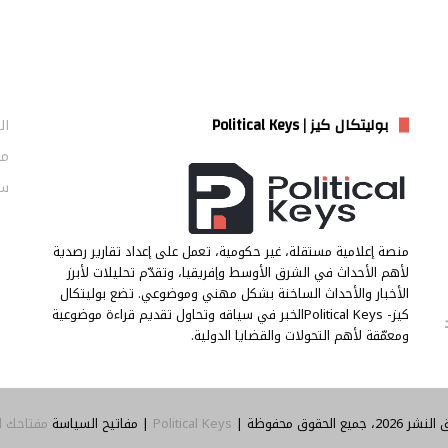
بوليتكال كيز | Political Keys
ال
من
سي
منصة إعلامية مستقلة، غير حكومية، تعمل على إعداد تقارير رصدية
لأهم الأحداث في الشرق الأوسط وإفريقيا، وتقدّم تحليلات لأبرز
الأخبار والأحداث الساخنة بشكل مهني وموضوعي. تضع بوليتكال
كيز- Political Keysالخبر في سياقه وتحاول تقديم قراءة موضوعية
ومعمّقة لأهم التحولات والقضايا الدولية.
جميع الحقوق محفوظة |
Political Keys
| مفاتيح السياسة
مفتاحك ل