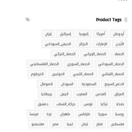
Product Tags
أردوغان
أمريكا
إثيوبيا
إسرائيل
إيران
الأردن
الإمارات
الجزائر
الجيش_السوداني
الحصاد
الحصاد_الإيراني
الحصاد_التركي
الحصاد_السوداني
الحصاد_السوري
الحصاد_الفلسطيني
الحصاد_اللبناني
الحصاد_الليبي
الحوثيين
الخرطوم
الدعم_السريع
السعودية
السودان
الصومال
العراق
القدس
المغرب
اليمن
بريطانيا
بغداد
تركيا
تونس
حركة_الشباب
دمشق
روسيا
سوريا
طرابلس
طهران
غزة
فرنسا
فلسطين
قطر
لبنان
ليبيا
مصر
مقديشو