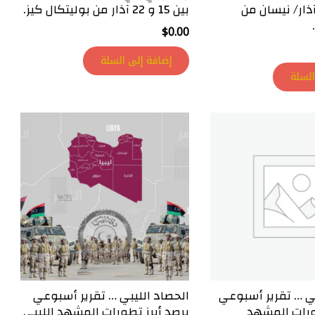
ن 29 و 05 آذار/ نيسان من
بين 15 و 22 آذار من بوليتكال كيز.
$
0.00
إضافة إلى السلة
السلة
ي … تقرير أسبوعي
الحصاد الليبي … تقرير أسبوعي
ورات المشهد
يرصد أبرز تطورات المشهد الليبي