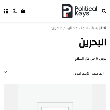
بحث عن
الق
الوضع ا
إستعراض سل
الرئيسية
/
منتجات تحت الوسم “البحرين”
البحرين
عرض ⁦6⁩ من كل النتائج