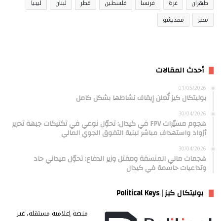
طهران
غزة
فرنسا
فلسطين
قطر
لبنان
ليبيا
مصر
مقديشو
أحدث المقالات
01/05/2026
بوليتكال كيز تُعلن إيقاف نشاطها بشكل كامل
30/04/2026
هجوم مسيّرات FPV في كيدال: تحوّل نوعي في تكتيكات جبهة تحرير
أزواد واستهداف مباشر لبنية التفوق الجوي المالي
30/04/2026
هجمات مالي المنسقة ومقتل وزير الدفاع: تحوّل ميداني حاد
وتداعيات حاسمة في كيدال
بوليتكال كيز | Political Keys
منصة إعلامية مستقلة، غير