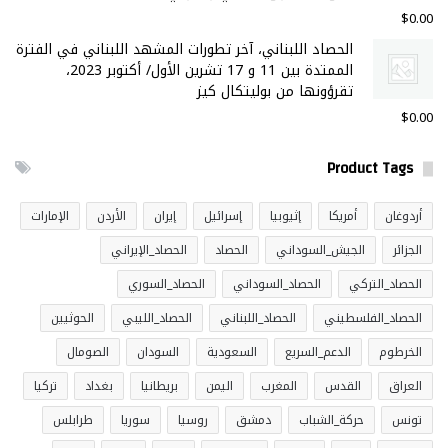
$
0.00
الحصاد اللبناني، آخر تطورات المشهد اللبناني في الفترة
الممتدة بين 11 و 17 تشرين الأول/ أكتوبر 2023،
تقرؤونها من بوليتكال كيز
$
0.00
Product Tags
أردوغان
أمريكا
إثيوبيا
إسرائيل
إيران
الأردن
الإمارات
الجزائر
الجيش_السوداني
الحصاد
الحصاد_الإيراني
الحصاد_التركي
الحصاد_السوداني
الحصاد_السوري
الحصاد_الفلسطيني
الحصاد_اللبناني
الحصاد_الليبي
الحوثيين
الخرطوم
الدعم_السريع
السعودية
السودان
الصومال
العراق
القدس
المغرب
اليمن
بريطانيا
بغداد
تركيا
تونس
حركة_الشباب
دمشق
روسيا
سوريا
طرابلس