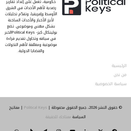
حكومية، تعمل على إعداد تقارير
رصدية لأهم الأحداث في الشرق
الأوسط وإفريقيا، وتقدّم تحليلات
لأبرز الأخبار والأحداث الساخنة
بشكل مهني وموضوعي. تضع
بوليتكال كيز- Political Keysالخبر
في سياقه وتحاول تقديم قراءة
موضوعية ومعمّقة لأهم التحولات
والقضايا الدولية.
الرئيسية
من نحن
سياسة الخصوصية
© حقوق النشر 2026، جميع الحقوق محفوظة |
Political Keys
| مفاتيح
السياسة
مفتاحك للحقيقة