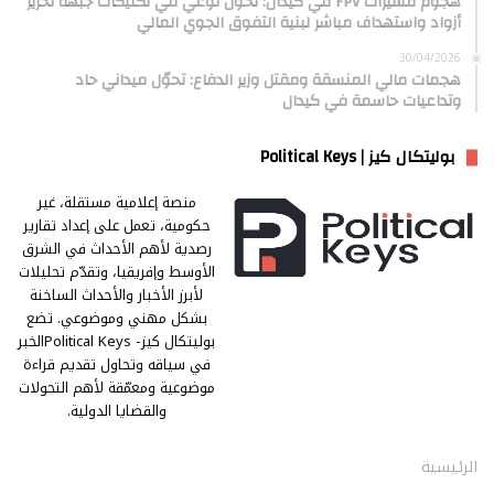
هجوم مسيّرات FPV في كيدال: تحوّل نوعي في تكتيكات جبهة تحرير
أزواد واستهداف مباشر لبنية التفوق الجوي المالي
30/04/2026
هجمات مالي المنسقة ومقتل وزير الدفاع: تحوّل ميداني حاد
وتداعيات حاسمة في كيدال
بوليتكال كيز | Political Keys
منصة إعلامية مستقلة، غير
حكومية، تعمل على إعداد تقارير
رصدية لأهم الأحداث في الشرق
الأوسط وإفريقيا، وتقدّم تحليلات
لأبرز الأخبار والأحداث الساخنة
بشكل مهني وموضوعي. تضع
بوليتكال كيز- Political Keysالخبر
في سياقه وتحاول تقديم قراءة
موضوعية ومعمّقة لأهم التحولات
والقضايا الدولية.
الرئيسية