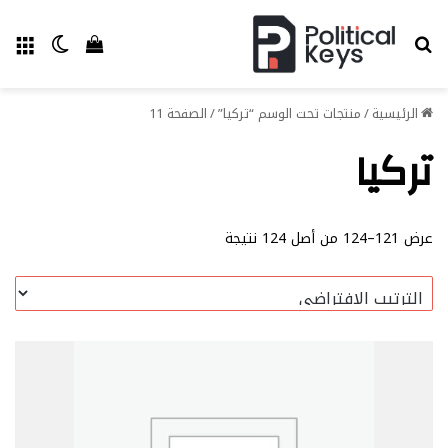
بحث عن
الق
الوضع ا
إستعراض سل
الرئيسية
/
منتجات تحت الوسم “تركيا”
/
الصفحة 11
تركيا
عرض 121–124 من أصل 124 نتيجة