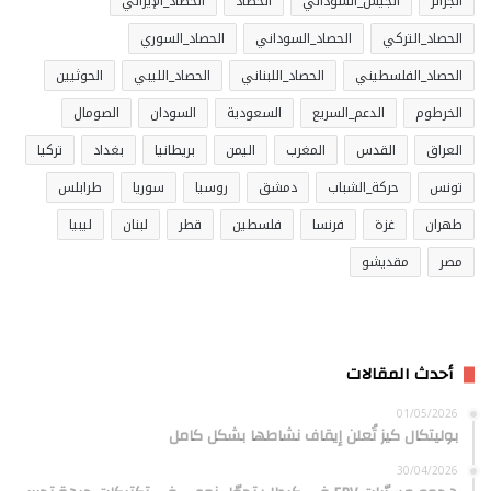
الجزائر
الجيش_السوداني
الحصاد
الحصاد_الإيراني
الحصاد_التركي
الحصاد_السوداني
الحصاد_السوري
الحصاد_الفلسطيني
الحصاد_اللبناني
الحصاد_الليبي
الحوثيين
الخرطوم
الدعم_السريع
السعودية
السودان
الصومال
العراق
القدس
المغرب
اليمن
بريطانيا
بغداد
تركيا
تونس
حركة_الشباب
دمشق
روسيا
سوريا
طرابلس
طهران
غزة
فرنسا
فلسطين
قطر
لبنان
ليبيا
مصر
مقديشو
أحدث المقالات
01/05/2026
بوليتكال كيز تُعلن إيقاف نشاطها بشكل كامل
30/04/2026