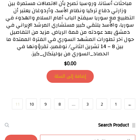
مباحثات أستانا، وروسيا تصرح بأن الاتصالات مستمرة بين
وزارتي دفاع تركيا ونظام الأسد، وأردوغان يعتبر أن
التطبيع مع سوريا سيفتح الباب أمام السلام والهدوء في
سوريا، والأسد يلتقي كبير مستشاري المرشد الإيراني في
دمشق بعد عودته من قمة الرياض. مزيد من التفاصيل
حول آخر تطورات المشهد السوري في الفترة الممتدة ما
بين 8 – 14 تشرين الثاني/ نوفمبر، تقرؤونها في
الحصاد_السوري من بوليتكال_كيز.
$
0.00
إضافة إلى السلة
11
10
9
8
…
3
2
1
→
Search Product
البحث