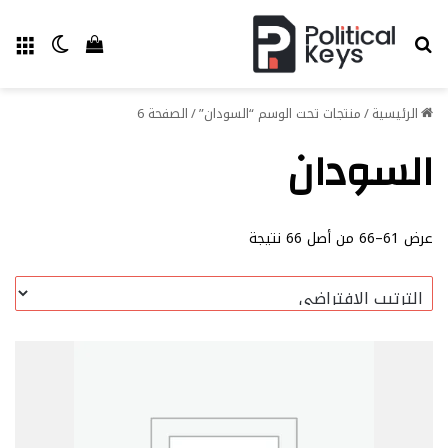
بحث عن
الق
الوضع ا
إستعراض سل
الرئيسية
/
منتجات تحت الوسم “السودان”
/
الصفحة 6
السودان
عرض 61–66 من أصل 66 نتيجة