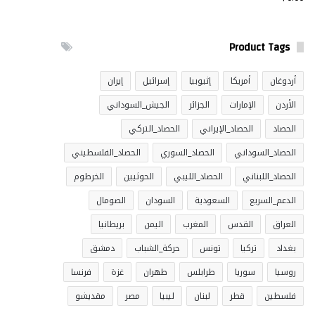
Product Tags
أردوغان
أمريكا
إثيوبيا
إسرائيل
إيران
الأردن
الإمارات
الجزائر
الجيش_السوداني
الحصاد
الحصاد_الإيراني
الحصاد_التركي
الحصاد_السوداني
الحصاد_السوري
الحصاد_الفلسطيني
الحصاد_اللبناني
الحصاد_الليبي
الحوثيين
الخرطوم
الدعم_السريع
السعودية
السودان
الصومال
العراق
القدس
المغرب
اليمن
بريطانيا
بغداد
تركيا
تونس
حركة_الشباب
دمشق
روسيا
سوريا
طرابلس
طهران
غزة
فرنسا
فلسطين
قطر
لبنان
ليبيا
مصر
مقديشو